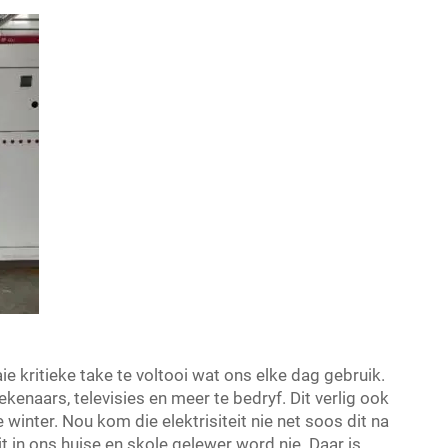
aie kritieke take te voltooi wat ons elke dag gebruik.
ekenaars, televisies en meer te bedryf. Dit verlig ook
winter. Nou kom die elektrisiteit nie net soos dit na
it in ons huise en skole gelewer word nie. Daar is