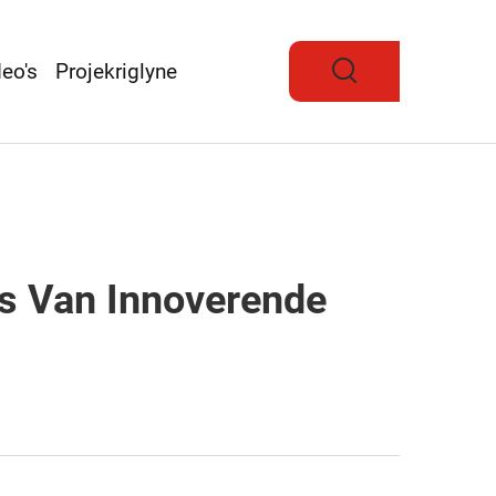
eo's
Projekriglyne
ms Van Innoverende