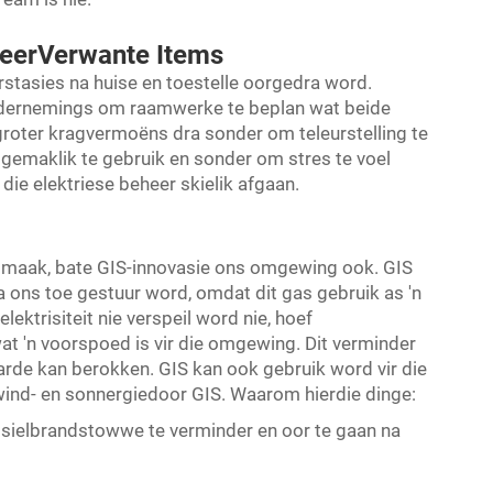
eerVerwante Items
stasies na huise en toestelle oorgedra word.
ndernemings om raamwerke te beplan wat beide
 groter kragvermoëns dra sonder om teleurstelling te
t gemaklik te gebruik en sonder om stres te voel
die elektriese beheer skielik afgaan.
e maak, bate GIS-innovasie ons omgewing ook. GIS
a ons toe gestuur word, omdat dit gas gebruik as 'n
ektrisiteit nie verspeil word nie, hoef
at 'n voorspoed is vir die omgewing. Dit verminder
arde kan berokken. GIS kan ook gebruik word vir die
ind- en sonnergiedoor GIS. Waarom hierdie dinge:
fossielbrandstowwe te verminder en oor te gaan na