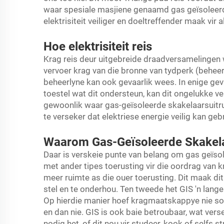
waar spesiale masjiene genaamd gas geïsoleerd
elektrisiteit veiliger en doeltreffender maak vir a
Hoe elektrisiteit reis
Krag reis deur uitgebreide draadversamelingen
vervoer krag van die bronne van tydperk (beheer
beheerlyne kan ook gevaarlik wees. In enige geva
toestel wat dit ondersteun, kan dit ongelukke 
gewoonlik waar gas-geïsoleerde skakelaarsuitru
te verseker dat elektriese energie veilig kan geb
Waarom Gas-Geïsoleerde Skakelaa
Daar is verskeie punte van belang om gas geïsol
met ander tipes toerusting vir die oordrag van k
meer ruimte as die ouer toerusting. Dit maak di
stel en te onderhou. Ten tweede het GIS 'n lang
Op hierdie manier hoef kragmaatskappye nie sove
en dan nie. GIS is ook baie betroubaar, wat ver
nodig het, of dit nou vir studeer, kook of selfs st