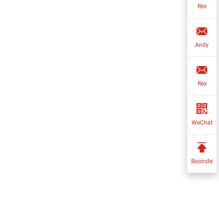
Rex
Andy
Rex
WeChat
Boonste