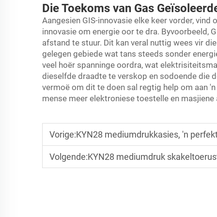
Die Toekoms van Gas Geïsoleerde
Aangesien GIS-innovasie elke keer vorder, vind
innovasie om energie oor te dra. Byvoorbeeld, G
afstand te stuur. Dit kan veral nuttig wees vir di
gelegen gebiede wat tans steeds sonder energi
veel hoër spanninge oordra, wat elektrisiteitsm
dieselfde draadte te verskop en sodoende die doe
vermoë om dit te doen sal regtig help om aan 'n 
mense meer elektroniese toestelle en masjiene a
Vorige:
KYN28 mediumdrukkasies, 'n perfekte
Volgende:
KYN28 mediumdruk skakeltoerusting ve