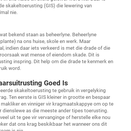
e skakeltoerusting (GIS) die lewering van
lmal nie.
 wat bekend staan as beheerlyne. Beheerlyne
plante) na ons huise, skole en werk. Maar
l, indien daar iets verkeerd is met die drade of die
veroorsaak wat mense of eiendom skade. Dit is
sting inspring. Dit help om die drade te kenmerk en
ruik word.
rsuitrusting Goed Is
eerde skakeltoerusting te gebruik in vergelyking
rag. Ten eerste is GIS kleiner in grootte en bespaar
t makliker en vinniger vir kragmaatskappye om op te
er dienslewe as die meeste ander tipes toerusting.
el uit te gee vir vervanginge of herstelle elke nou
seker dat ons krag beskikbaar het wanneer ons dit
ream is nie.