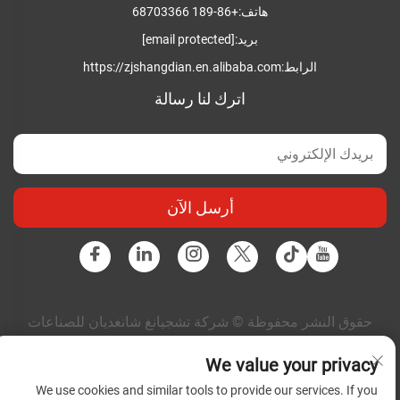
هاتف:
+86-189 68703366
بريد:
[email protected]
الرابط:
https://zjshangdian.en.alibaba.com
اترك لنا رسالة
أرسل الآن
حقوق النشر محفوظة © شركة تشجيانغ شانغديان للصناعات
الكهربائية المتكاملة المحدودة. جميع الحقوق محفوظة |
سياسة
الخصوصية
|
المدونة
We value your privacy
We use cookies and similar tools to provide our services. If you