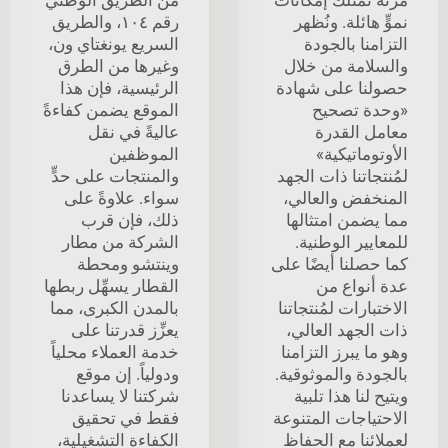
نموٍّ هائلة. ونُظهر
رقم ١٠٤، والطريق
التزامنا بالجودة
السريع يونغتاي ون،
والسلامة من خلال
وغيرها من الطرق
حصولنا على شهادة
الرئيسية، فإن هذا
«وحدة تصحيح
الموقع يضمن كفاءةً
معامل القدرة
عاليةً في نقل
الأوتوماتيكية»
الموظفين
لمُنتجاتنا ذات الجهد
والمنتجات على حدٍّ
المنخفض والعالي،
سواء. علاوةً على
مما يضمن امتثالها
ذلك، فإن قرب
للمعايير الوطنية.
الشركة من مطار
كما حصلنا أيضًا على
وينتشو ومحطة
عدة أنواع من
القطار يسهِّل ربطها
الاختبارات لمُنتجاتنا
بالمدن الكبرى، مما
ذات الجهد العالي،
يعزِّز قدرتنا على
وهو ما يبرز التزامنا
خدمة العملاء محلياً
بالجودة والموثوقية.
ودولياً. إن موقع
ويتيح لنا هذا تلبية
شركتنا لا يساعدنا
الاحتياجات المتنوعة
فقط في تحقيق
لعملائنا مع الحفاظ
الكفاءة التشغيلية،