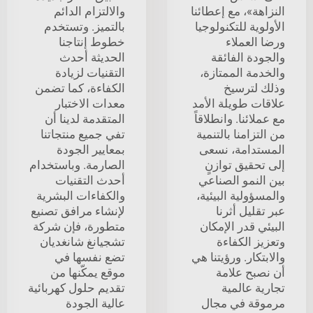
النزاهة»، مع إعطائنا
والالتزام الدائم
الأولوية للتكنولوجيا
بالتميز. وتستخدم
ورضا العملاء
خطوط إنتاجنا
والجودة الفائقة
الحديثة أحدث
والخدمة الممتازة،
التقنيات لزيادة
وذلك لترسيخ
الكفاءة، كما تضمن
علاقات طويلة الأمد
معدات الاختبار
مع عملائنا. وانطلاقاً
المتقدمة لدينا أن
من التزامنا بالتنمية
تفي جميع منتجاتنا
المستدامة، نسعى
بمعايير الجودة
إلى تحقيق توازنٍ
الصارمة. وباستخدام
بين النمو الصناعي
أحدث التقنيات
والمسؤولية البيئية،
والكفاءات البشرية
عبر تقليل أثرنا
لإنشاء مرافق تصنيع
البيئي قدر الإمكان
متطورة، فإن شركة
وتعزيز الكفاءة
تشجيانغ شانغديان
والابتكار. ورؤيتنا هي
تضع نفسها في
أن نصبح علامة
موقع يمكّنها من
تجارية عالمية
تقديم حلول كهربائية
مرموقة في مجال
عالية الجودة