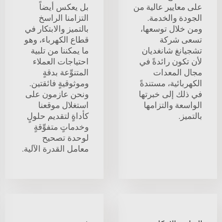
على معايير عالية من
بل يعكس أيضاً
الجودة والخدمة.
التزامنا الراسخ
ومن خلال توسعها،
بالتميز والابتكار في
تسعى شركة
قطاع الكهرباء، وهو
تشجيانغ شانغديان
ما يمكننا من تلبية
لأن تكون رائدةً في
احتياجات العملاء
مجال المعدات
المتنوِّعة بدقةٍ
الكهربائية، مستندةً
وموثوقيةٍ فائقتين.
في ذلك إلى خبرتها
ونحن عازمون على
الواسعة والتزامها
استغلال موقعنا
بالتميز.
كأداةٍ لتقديم حلولٍ
وخدماتٍ متفوِّقةٍ
لوحدة تصحيح
معامل القدرة الآلية.