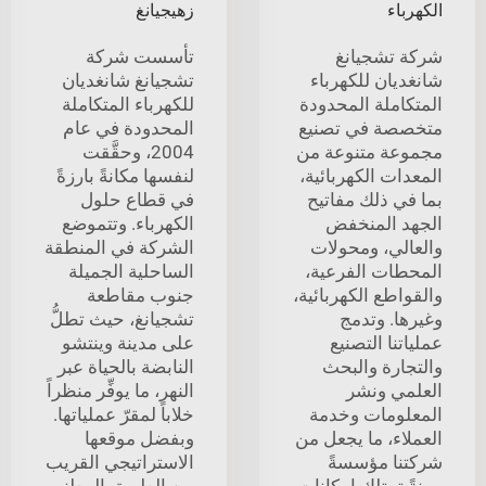
الكهرباء
زهيجيانغ
شركة تشجيانغ
تأسست شركة
شانغديان للكهرباء
تشجيانغ شانغديان
المتكاملة المحدودة
للكهرباء المتكاملة
متخصصة في تصنيع
المحدودة في عام
مجموعة متنوعة من
2004، وحقَّقت
المعدات الكهربائية،
لنفسها مكانةً بارزةً
بما في ذلك مفاتيح
في قطاع حلول
الجهد المنخفض
الكهرباء. وتتموضع
والعالي، ومحولات
الشركة في المنطقة
المحطات الفرعية،
الساحلية الجميلة
والقواطع الكهربائية،
جنوب مقاطعة
وغيرها. وتدمج
تشجيانغ، حيث تطلُّ
عملياتنا التصنيع
على مدينة وينتشو
والتجارة والبحث
النابضة بالحياة عبر
العلمي ونشر
النهر، ما يوفِّر منظراً
المعلومات وخدمة
خلاباً لمقرّ عملياتها.
العملاء، ما يجعل من
وبفضل موقعها
شركتنا مؤسسةً
الاستراتيجي القريب
مرنةً تمتلك إمكانات
من الطريق الوطني