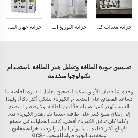
خزانة معدات كهربائية من نوع GCS قابل للسحب
خزانة التوزيع الكهربائي منخفضة الجهد من نوع GGD
خزانة جهاز التبديل المركزي KYN28A
تحسين جودة الطاقة وتقليل هدر الطاقة باستخدام
تكنولوجيا متقدمة
وحدة شانغديان الأوتوماتيكية لتصحيح معامل القدرة الخاصة بنا
تساعد المصانع على استخدام الكهرباء بشكل أكثر ذكاءً. ولهذا
السبب تُهدر كمية ضئيلة جدًّا من الطاقة. ولا يضطر المصنع
إلى إنفاق مبلغ كبير على طاقته عندما يقل هدر الكهرباء فيه.
وكلما كان تدفق الكهرباء أفضل، كانت العمليات في مصنع
الإنتاج أكثر كفاءة، مما يوفّر المال والوقت.
خزانة مفاتيح
منخفضة الجهد قابلة للسحب - GCS