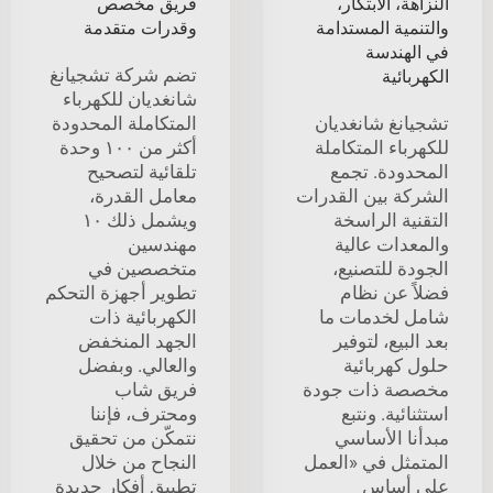
النزاهة، الابتكار،
فريق مخصص
والتنمية المستدامة
وقدرات متقدمة
في الهندسة
تضم شركة تشجيانغ
الكهربائية
شانغديان للكهرباء
تشجيانغ شانغديان
المتكاملة المحدودة
للكهرباء المتكاملة
أكثر من ١٠٠ وحدة
المحدودة. تجمع
تلقائية لتصحيح
الشركة بين القدرات
معامل القدرة،
التقنية الراسخة
ويشمل ذلك ١٠
والمعدات عالية
مهندسين
الجودة للتصنيع،
متخصصين في
فضلاً عن نظام
تطوير أجهزة التحكم
شامل لخدمات ما
الكهربائية ذات
بعد البيع، لتوفير
الجهد المنخفض
حلول كهربائية
والعالي. وبفضل
مخصصة ذات جودة
فريق شاب
استثنائية. ونتبع
ومحترف، فإننا
مبدأنا الأساسي
نتمكّن من تحقيق
المتمثل في «العمل
النجاح من خلال
على أساس
تطبيق أفكار جديدة