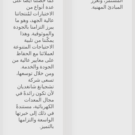
المستمر، ونعزز
كما حصلنا أيضًا على
المبادئ المهنية.
عدة أنواع من
الاختبارات لمُنتجاتنا
عالية الجهد، وهو ما
يبرز التزامنا بالجودة
والموثوقية. وهذا
يمكّننا من تلبية
الاحتياجات المتنوعة
لعملائنا مع الحفاظ
على معايير عالية من
الجودة والخدمة.
ومن خلال توسعها،
تسعى شركة
تشجيانغ شانغديان
لأن تكون رائدةً في
مجال المعدات
الكهربائية، مستندةً
في ذلك إلى خبرتها
الواسعة والتزامها
بالتميز.