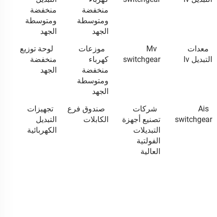
منخفضة
منخفضة
ومتوسطة
ومتوسطة
الجهد
الجهد
معدات
Mv
موزعات
لوحة توزيع
التبديل lv
switchgear
كهرباء
منخفضة
منخفضة
الجهد
ومتوسطة
الجهد
Ais
شركات
صندوق فرع
تجهيزات
switchgear
تصنيع أجهزة
الكابلات
التبديل
التبديلات
الكهربائية
الفولتية
العالية