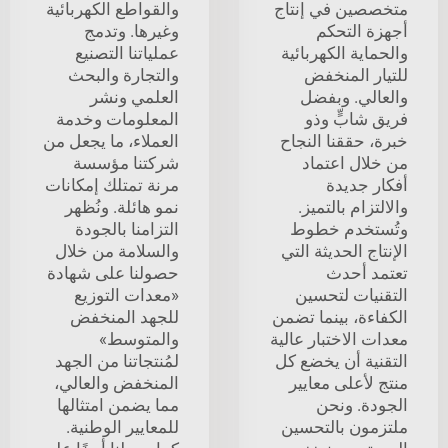
متخصصين في إنتاج
والقواطع الكهربائية
أجهزة التحكم
وغيرها. وتدمج
والحماية الكهربائية
عملياتنا التصنيع
للتيار المنخفض
والتجارة والبحث
والعالي. وبفضل
العلمي ونشر
فريق شابٍّ وذو
المعلومات وخدمة
خبرة، حققنا النجاح
العملاء، ما يجعل من
من خلال اعتماد
شركتنا مؤسسة
أفكار جديدة
مرنة تمتلك إمكانات
والالتزام بالتميز.
نمو هائلة. ونُظهر
وتُستخدم خطوط
التزامنا بالجودة
الإنتاج الحديثة التي
والسلامة من خلال
تعتمد أحدث
حصولنا على شهادة
التقنيات لتحسين
«معدات التوزيع
الكفاءة، بينما تضمن
للجهد المنخفض
معدات الاختبار عالية
والمتوسط»
التقنية أن يخضع كل
لمُنتجاتنا من الجهد
منتج لأعلى معايير
المنخفض والعالي،
الجودة. ونحن
مما يضمن امتثالها
ملتزمون بالتحسين
للمعايير الوطنية.