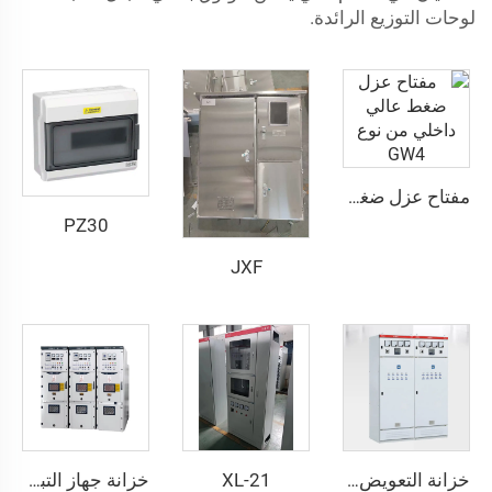
لوحات التوزيع الرائدة.
مفتاح عزل ضغط عالي داخلي من نوع GW4
PZ30
JXF
XL-21
خزانة التعويض GGJ
خزانة جهاز التبديل المركزي KYN28A