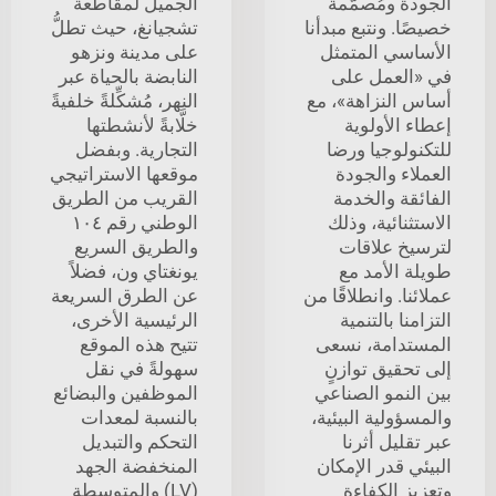
الجودة ومُصمَّمة
الجميل لمقاطعة
خصيصًا. ونتبع مبدأنا
تشجيانغ، حيث تطلُّ
الأساسي المتمثل
على مدينة ونزهو
في «العمل على
النابضة بالحياة عبر
أساس النزاهة»، مع
النهر، مُشكِّلةً خلفيةً
إعطاء الأولوية
خلَّابةً لأنشطتها
للتكنولوجيا ورضا
التجارية. وبفضل
العملاء والجودة
موقعها الاستراتيجي
الفائقة والخدمة
القريب من الطريق
الاستثنائية، وذلك
الوطني رقم ١٠٤
لترسيخ علاقات
والطريق السريع
طويلة الأمد مع
يونغتاي ون، فضلاً
عملائنا. وانطلاقًا من
عن الطرق السريعة
التزامنا بالتنمية
الرئيسية الأخرى،
المستدامة، نسعى
تتيح هذه الموقع
إلى تحقيق توازنٍ
سهولةً في نقل
بين النمو الصناعي
الموظفين والبضائع
والمسؤولية البيئية،
بالنسبة لمعدات
عبر تقليل أثرنا
التحكم والتبديل
البيئي قدر الإمكان
المنخفضة الجهد
وتعزيز الكفاءة
(LV) والمتوسطة