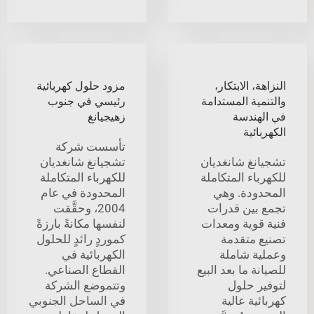
النزاهة، الابتكار،
مزود حلول كهربائية
والتنمية المستدامة
رئيسي في جنوب
في الهندسة
زهيجيانغ
الكهربائية
تأسست شركة
تشجيانغ شانغديان
تشجيانغ شانغديان
للكهرباء المتكاملة
للكهرباء المتكاملة
المحدودة. وهي
المحدودة في عام
تجمع بين قدرات
2004، وحقَّقت
فنية قوية ومعدات
لنفسها مكانةً بارزةً
تصنيع متقدمة
كموردٍ رائدٍ للحلول
وعملية شاملة
الكهربائية في
للصيانة ما بعد البيع
القطاع الصناعي.
لتوفير حلول
وتتموضع الشركة
كهربائية عالية
في الساحل الجنوبي