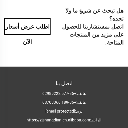
هل تبحث عن شيءٍ ما ولا
تجده؟
اتصل بمستشارينا للحصول
اطلب عرض أسعار
على مزيد من المنتجات
الآن
المتاحة.
اتصل بنا
هاتف:
+86-577 62989222
هاتف:
+86-189 68703366
بريد:
[email protected]
الرابط:
https://zjshangdian.en.alibaba.com