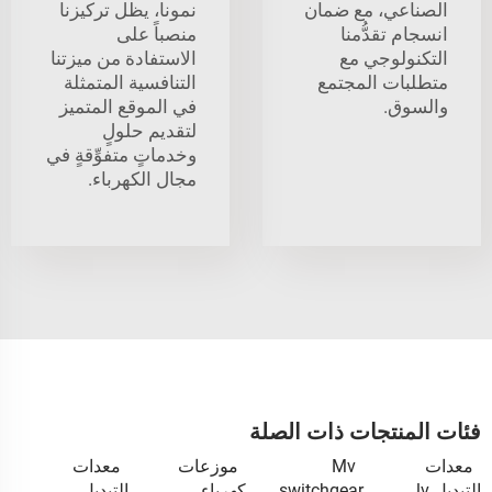
الصناعي، مع ضمان
نمونا، يظل تركيزنا
انسجام تقدُّمنا
منصباً على
التكنولوجي مع
الاستفادة من ميزتنا
متطلبات المجتمع
التنافسية المتمثلة
والسوق.
في الموقع المتميز
لتقديم حلولٍ
وخدماتٍ متفوِّقةٍ في
مجال الكهرباء.
فئات المنتجات ذات الصلة
معدات
Mv
موزعات
معدات
التبديل lv
switchgear
كهرباء
التبديل