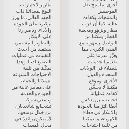
أخرى، ما يتيح نقل
تقارير لاختبارات
الموظفين
النوع لمعداتنا ذات
والمنتجات بكفاءة
الجهد العالي، ما يبرز
عالية. كما أن قرب
تركيزنا على الجودة
مطار ونزهو ومحطة
والأداء. وبإصرارنا
القطار يمكِّننا من
على الابتكار
التواصل بسهولة مع
والتطوير المستمر،
المدن الكبرى، مما
نستفيد من أحدث
يعزِّز قدرتنا على
التقنيات في عمليات
تقديم الخدمات
التصنيع لدينا. وهذا
للعملاء في الولايات
يمكّننا من تلبية
المتحدة والدول
الاحتياجات المتنوعة
الأخرى. وموقع
لعملائنا والحفاظ
مكتبنا لا يحسِّن
على معايير عالية من
كفاءة عملياتنا
الجودة والخدمة.
فحسب، بل يعكس
وتسعي شركة
أيضًا التزامنا بالجودة
تشجيانغ شانغديان،
والابتكار في قطاع
من خلال توسعها،
الكهرباء، ما يمكننا
لأن تكون رائدةً في
من تلبية احتياجات
مجال المعدات