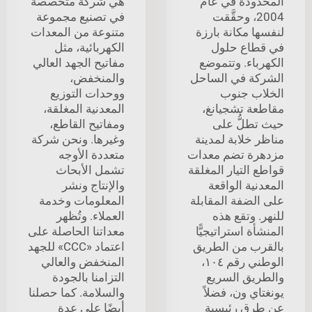
المحدودة في عام
هي شركة متخصصة
2004، وحقَّقت
في تصنيع مجموعة
لنفسها مكانة بارزة
متنوعة من المعدات
في قطاع حلول
الكهربائية، مثل
الكهرباء. وتتموضع
مفاتيح الجهد العالي
الشركة في الساحل
والمنخفض،
الخلاب جنوب
ووحدات التوزيع
مقاطعة تشجيانغ،
المعدنية المغلقة،
حيث تطلُّ على
ومفاتيح القاطع،
مناظر خلابة لمدينة
وغيرها. ونحن شركة
مزدهرة تضم معدات
متعددة الأوجه
قواطع التيار المغلقة
تشمل الأبحاث
المعدنية الواقعة
والإنتاج ونشر
على الضفة المقابلة
المعلومات وخدمة
للنهر. وتقع هذه
العملاء. وتُظهر
المنشأة استراتيجيًّا
معداتنا الحاصلة على
بالقرب من الطريق
اعتماد «CCC» للجهد
الوطني رقم ١٠٤،
المنخفض والعالي
والطريق السريع
التزامنا بالجودة
يونغتاي ون، فضلاً
والسلامة. كما حصلنا
عن طرق رئيسية
أيضًا على عدة