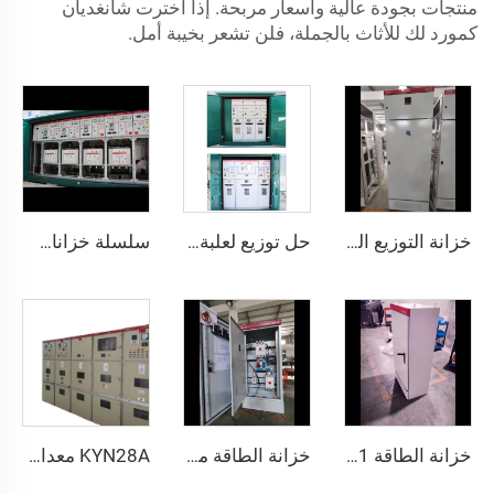
منتجات بجودة عالية وأسعار مربحة. إذا اخترت شانغديان
كمورد لك للأثاث بالجملة، فلن تشعر بخيبة أمل.
خزانة التوزيع الكهربائي منخفضة الجهد من نوع GGD
حل توزيع لعلبة فروع الكابلات منخفضة الضغط 10كV
سلسلة خزانات التوزيع XGN15
خزانة الطاقة XL-21
خزانة الطاقة منخفضة الجهد XL-21
KYN28A معدات توزيع كهرباء مغلفة بالمعدن