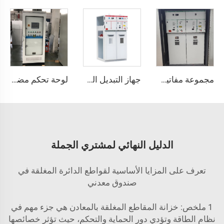
مجموعة مفاتيح الضغط العالي SDM6
جهاز التبديل المعدني المحاط XGN15
لوحة تحكم مضخة المياه الاحترافية مع وحدة التحكم القابلة للبرمجة (PLC) - حل ضغط ثابت
الدليل النهائي لمشتري الجملة
تعرف على المزايا الأساسية لقواطع الدائرة المغلقة في
صندوق معدني
1 ملخص: خزانة المقاطع المغلقة بالمعادن هي جزء مهم في
نظام الطاقة وتؤدي دور الحماية والتحكم، حيث تؤثر خصائصها