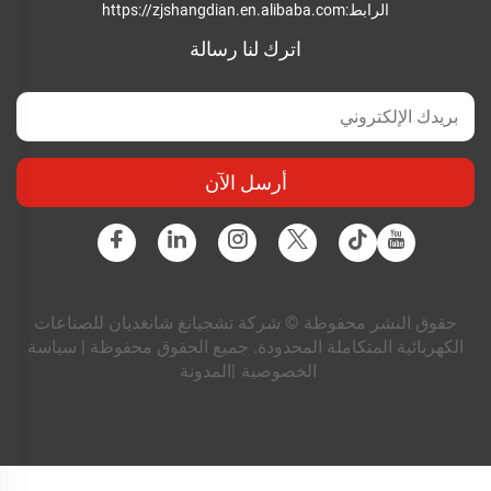
الرابط:
https://zjshangdian.en.alibaba.com
اترك لنا رسالة
أرسل الآن
حقوق النشر محفوظة © شركة تشجيانغ شانغديان للصناعات
الكهربائية المتكاملة المحدودة. جميع الحقوق محفوظة |
سياسة
الخصوصية
|
المدونة