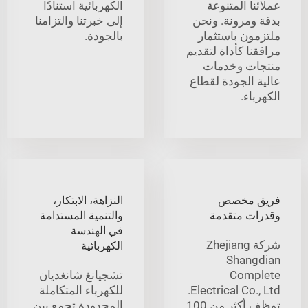
عملائنا المتنوعة
الكهربائية استنادًا
بدقة ومرونة. ونحن
إلى خبرتنا والتزامنا
ملتزمون باستثمار
بالجودة.
مرافقنا كأداة لتقديم
منتجات وخدمات
عالية الجودة لقطاع
الكهرباء.
فريق مخصص
النزاهة، الابتكار،
وقدرات متقدمة
والتنمية المستدامة
في الهندسة
شركة Zhejiang
الكهربائية
Shangdian
Complete
تشجيانغ شانغديان
Electrical Co., Ltd.
للكهرباء المتكاملة
توظف أكثر من 100
المحدودة تجمع بين