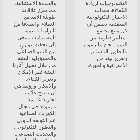
التكنولوجيات لزيادة
والخدمة الاستثنائية،
الكفاءة. معدات
مما يعزّز علاقاتنا
الاختبار التكنولوجية
طويلة الأمد مع
المتقدمة تضمن أن
العملاء. وانطلاقاً من
كل منتج يخضع
التزامنا بالتنمية
لمعايير صارمة من
المستدامة، نسعى
التميز. نحن ملتزمون
إلى تحقيق توازنٍ
بالتطوير المستمر
بين النمو الصناعي
وتعزيز بيئة من
والمسؤولية البيئية،
الاحترافية والخبرة.
من خلال تقليل آثارنا
البيئية قدر الإمكان
وتعزيز الكفاءة
والابتكار. ورؤيتنا هي
أن نصبح علامة
تجارية عالمية
مرموقة في مجال
الكهرباء الصناعية
عبر التوسع الدولي
والتطور التكنولوجي
والتحديث الصناعي.