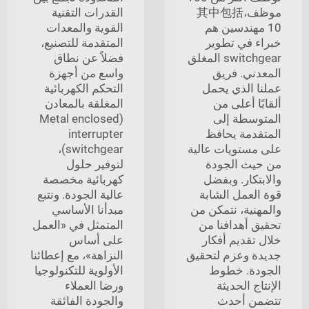
موظف،其中包括
القدرات التقنية
10 مهندسين هم
القوية والمعدات
خبراء في تطوير
المتقدمة للتصنيع،
switchgear المغلق
فضلاً عن نطاق
المعدني. فريق
واسع من أجهزة
عملنا الذي يحمل
التحكم الكهربائية
ألقابًا أعلى من
المغلقة بالمعادن
المتوسطة إلى
(Metal enclosed
المتقدمة يحافظ
interrupter
على مستويات عالية
switchgear)،
من حيث الجودة
لتوفير حلول
والابتكار. وبفضل
كهربائية مخصصة
قوة العمل الشابة
عالية الجودة. ونتبع
والمهنية، نتمكن من
مبدأنا الأساسي
تحقيق أهدافنا من
المتمثل في «العمل
خلال تقديم أفكار
على أساس
جديدة وعزم لتحقيق
النزاهة»، مع إعطائنا
الجودة. خطوط
الأولوية للتكنولوجيا
الإنتاج الحديثة
ورضا العملاء
تتضمن أحدث
والجودة الفائقة