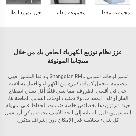
مجموعة معدات التبديل KYN61
مجموعة مفاتيح الضغط العالي SDM6
حل لتوزيع الطاقة فعال ويوفر الطاقة
عزز نظام توزيع الكهرباء الخاص بك من خلال
منتجاتنا الموثوقة
تتميز لوحات التبديل Shangdian RMU بأدائها المتميز. فهي
مصممة لتتحمل كميات كبيرة من الكهرباء والعمل بسلاسة
حتى في أقسى الظروف. مما يعني قلقًا أقل بشأن انقطاع
التيار أو تلف المعدات. ولا تختلف لوحات التبديل الخاصة بنا،
حيث تم تزويدها بخصائص خاصة صُممت للحفاظ على سهولة
التشغيل وتقليل الصيانة إلى الحد الأدنى، بحيث يمكن أن يعمل
كل شيء بسلاسة قدر الإمكان دون إشراف متكرر.