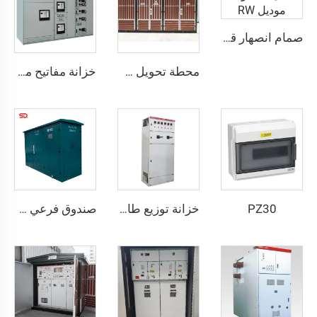
صمام انصهار قابل للسقوط موديل RW
محطة تحويل خارجية في صندوق موديل YBW
خزانة مفاتيح منخفضة الجهد قابلة للسحب - GCS
PZ30
خزانة توزيع طاقة GGD 400A-3200A، حماية IP30، للاستخدام التجاري والصناعي
صندوق فرعي لأنظمة الكابلات مع حماية IP65