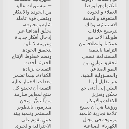
للتكنولوجيا ورضا
— بمستويات عالية
العملاء والجودة
من الجودة والابتكار.
المتفوقة والخدمة
وبفضل قوة عاملة
الاستثنائية، وذلك
شابة ومحترفة،
لترسيخ علاقات
نحقّق أهدافنا عبر
طويلة الأمد مع
إدخال أفكار جديدة
عملائنا. وانطلاقاً من
وعزيمة لا تلين
التزامنا بالتنمية
لتحقيق الجودة.
المستدامة، نسعى
وتضم خطوط الإنتاج
لتحقيق توازنٍ بين
الحديثة أحدث
النمو الصناعي
التقنيات لزيادة
والمسؤولية البيئية،
الكفاءة، بينما تضمن
عبر تقليل أثرنا
معدات الاختبار عالية
البيئي إلى أدنى حدٍ
التقنية أن تخضع كل
ممكن وتعزيز
منتجٍ لمعايير صارمة
الكفاءة والابتكار.
من التميُّز. ونحن
ورؤيتنا هي أن نصبح
ملتزمون بالتطوير
علامة تجارية عالمية
المستمر وتنمية بيئة
مرموقة في مجال
عملٍ تقوم على
الكهرباء الصناعية
الاحترافية والخبرة.