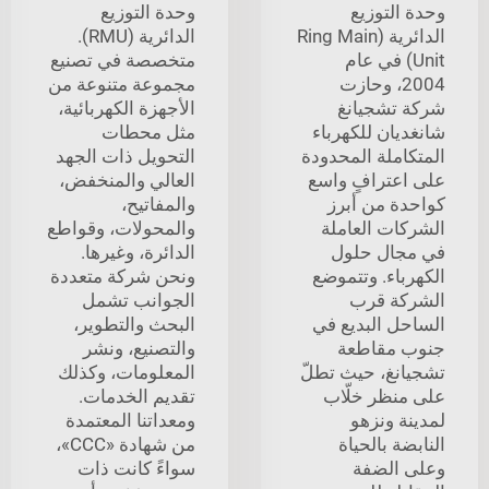
وحدة التوزيع
وحدة التوزيع
الدائرية (Ring Main
الدائرية (RMU).
Unit) في عام
متخصصة في تصنيع
2004، وحازت
مجموعة متنوعة من
شركة تشجيانغ
الأجهزة الكهربائية،
شانغديان للكهرباء
مثل محطات
المتكاملة المحدودة
التحويل ذات الجهد
على اعترافٍ واسع
العالي والمنخفض،
كواحدة من أبرز
والمفاتيح،
الشركات العاملة
والمحولات، وقواطع
في مجال حلول
الدائرة، وغيرها.
الكهرباء. وتتموضع
ونحن شركة متعددة
الشركة قرب
الجوانب تشمل
الساحل البديع في
البحث والتطوير،
جنوب مقاطعة
والتصنيع، ونشر
تشجيانغ، حيث تطلّ
المعلومات، وكذلك
على منظر خلّاب
تقديم الخدمات.
لمدينة ونزهو
ومعداتنا المعتمدة
النابضة بالحياة
من شهادة «CCC»،
وعلى الضفة
سواءً كانت ذات