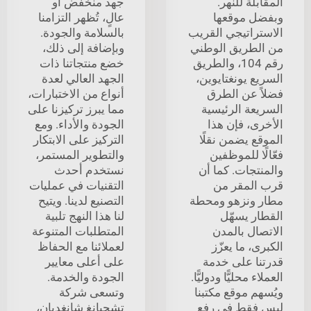
المقابلة للنهر.
جهد منخفض أو
وبفضل موقعها
عالٍ، تُظهر التزامنا
الاستراتيجي القريب
بالسلامة والجودة.
من الطريق الوطني
وبإضافة إلى ذلك،
رقم 104، والطريق
خضع منتجاتنا ذات
السريع يونغتايوين،
الجهد العالي لعدة
فضلاً عن الطرق
أنواع من الاختبارات،
السريعة الرئيسية
مما يبرز تركيزنا على
الأخرى، فإن هذا
الجودة والأداء. ومع
الموقع يضمن نقلًا
التركيز على الابتكار
فعّالًا للموظفين
والتطوير المستمر،
والمنتجات. كما أن
نستخدم أحدث
قرب المقر من
التقنيات في عمليات
مطار ونزهو ومحطة
التصنيع لدينا. ويتيح
القطار يسهّل
لنا هذا النهج تلبية
الاتصال بالمدن
المتطلبات المتنوعة
الكبرى، ما يعزّز
لعملائنا مع الحفاظ
قدرتنا على خدمة
على أعلى معايير
العملاء محليًّا ودوليًّا.
الجودة والخدمة.
ويُسهم موقع مكتبنا
وتسعى شركة
ليس فقط في رفع
تشجيانغ شانغديان،