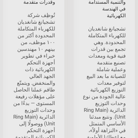
والتنمية المستدامة
وقدرات متقدمة
في الهندسة
تُوظِف شركة
الكهربائية
تشجيانغ شانغديان
تشجيانغ شانغديان
للكهرباء المتكاملة
للكهرباء المتكاملة
المحدودة أكثر من
المحدودة. وهي
١٠٠ موظف، من
تجمع بين قدرات
بينهم ١٠ مهندسين
فنية قوية ومعدات
خبراء في تطوير
تصنيع متقدمة
أجهزة التحكم
وعملية شاملة
الكهربائية ذات
للصيانة ما بعد البيع
الجهد العالي
لتوفير معدات
والمنخفض. ويتمتّع
التوزيع الكهربائية
طاقم عملنا الحاصل
عالية الجودة من نوع
على مؤهلات رفيعة
وحدات التوزيع
المستوى — بدءًا من
الدائرية (Ring Main
وحدات التوزيع
Unit). ونتبع مبدئنا
الدائرية (Ring Main
الأساسي المتمثل
Unit) ووصولًا إلى
في «النزاهة أولاً»،
أجهزة التحكم
مع إعطائنا الأولوية
الكهربائية المتقدمة