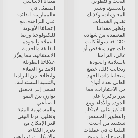
البحث والتطوير،
مبدأنا الأساسي
والتصنيع، ونشر
المتمثل في
المعلومات، وكذلك
«الممارسة القائمة
تقديم الخدمات.
على النزاهة»، مع
وتُظهر معداتنا
إعطائنا الأولوية
المعتمدة من شهادة
للتكنولوجيا ورضا
«CCC»، سواءً كانت
العملاء والجودة
ذات جهد منخفض أو
الفائقة والخدمة
عالي، التزامنا
الاستثنائية، مما يعزِّز
بالسلامة والجودة.
علاقاتنا الطويلة
وبجانب ذلك، خضع
الأمد مع العملاء.
منتجاتنا ذات الجهد
وانطلاقاً من التزامنا
العالي لعدة أنواع
بالتنمية المستدامة،
من الاختبارات، مما
نسعى إلى تحقيق
يبرز تركيزنا على
توازنٍ بين النمو
الجودة والأداء. ومع
الصناعي
التركيز على الابتكار
والمسؤولية البيئية،
والتطوير المستمر،
وتقليل أثرنا البيئي
نستفيد من أحدث
قدر الإمكان مع
التقنيات في عمليات
تعزيز الكفاءة
التصنيع لدينا. ويتيح
والابتكار. ورؤيتنا هي