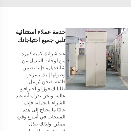
خدمة عملاء استثنائية
تلبي جميع احتياجاتك
عند شرائك كمية كبيرة
من لوحات التبديل من
شانغديان، فإننا نضمن
وصولها إليك بسرعةٍ
فائقة. فنحن نُرسل
طلباتك فورًا وباحترافيةٍ
عالية. ونحن ندرك أنه عند
الشراء بالجملة، فإنك
غالبًا ما تحتاج إلى هذه
المنتجات في أسرع وقتٍ
ممكن. ولذلك نبذل
قصارى جهدنا لتسليم