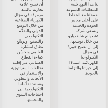
لنا هذا النهج تلبية
أن نصبح علامة
المتطلبات المتنوعة
تجارية عالمية
لعملائنا مع الحفاظ
مرموقة في مجال
على أعلى معايير
الكهرباء الصناعية
الجودة والخدمة.
من خلال التوسع
وتسعى شركة
الدولي والتقدُّم
تشجيانغ شانغديان،
التكنولوجي
من خلال توسعها،
والتصنيع. ونوسِّع
إلى أن تصبح خبيرةً
نطاق انتشارنا
في مجال
العالمي ونحسِّن
التكنولوجيا
كفاءة القطاع
الكهربائية، استنادًا
الصناعي عبر إقامة
إلى خبرتنا والتزامنا
تحالفات استراتيجية
بالجودة.
والاستثمار في
الأبحاث والتطوير.
وتستند تقدُّماتنا
التكنولوجية إلى
احتياجات السوق
والمجتمع.