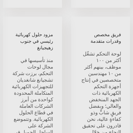
فريق مخصص
مزود حلول كهربائية
وقدرات متقدمة
رئيسي في جنوب
زهيجيانغ
لوحة التحكم تشغّل
أكثر من ١٠٠
منذ تأسيسها في
موظف، بينهم أكثر
مجال لوحات
من ١٠ مهندسين
التحكم، برزت شركة
متخصصين في إنتاج
تشجيانغ شانغديان
أجهزة التحكم
للتجهيزات الكهربائية
الكهربائية ذات
المتكاملة المحدودة
الجهد المنخفض
كواحدة من أبرز
والعالي؛ وبفضل
الشركات العاملة
فريقٍ شابٍّ وذو
في قطاع الحلول
كفاءةٍ عالية، نحن
الكهربائية. وتتموضع
قادرون على تحقيق
الشركة على
النجاح من خلال
الساحل الجميل في