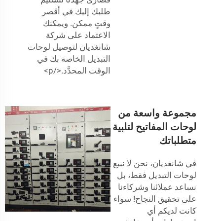
طلبك إليك في أقصر
وقتٍ ممكن. ويمكنك
الاعتماد على شركة
شانغديان لتوصيل لوحات
التبديل الخاصة بك في
الوقت المحدَّد.</p>
مجموعة واسعة من
لوحات المفاتيح لتلبية
متطلباتك
في شانغديان، نحن لا نبيع
لوحات التبديل فقط، بل
نساعد عملائنا وشركاءنا
على تحقيق النجاح! سواء
كانت لديكم أي