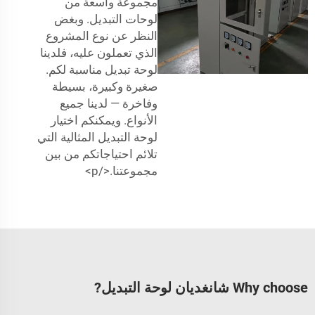
مجموعة واسعة من
لوحات التبديل. وبغض
النظر عن نوع المشروع
الذي تعملون عليه، فلدينا
لوحة تبديل مناسبة لكم.
صغيرة وكبيرة، بسيطة
وفاخرة — لدينا جميع
الأنواع. ويمكنكم اختيار
لوحة التبديل المثالية التي
تلائم احتياجاتكم من بين
مجموعتنا.</p>
Why choose شانغديان لوحة التبديل?