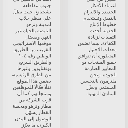
اعتماد الأفكار
جنوب مقاطعة
الجديدة والالتزام
تشجيانغ، حيث تطلّ
بالتميز. وتستخدم
على منظر خلاب
خطوط الإنتاج
لمدينة ونزهو
الحديثة أحدث
النابضة بالحياة عبر
التقنيات لزيادة
النهر. وبفضل
الكفاءة، بينما تضمن
موقعها الاستراتيجي
معدات الاختبار
القريب من الطريق
المتطورة أن تتوافق
الوطني رقم ١٠٤
جميع المنتجات مع
والطريق السريع
المعايير الصارمة
يونغتايوين وغيرها
للجودة. ونحن
من الطرق الرئيسية،
ملتزمون بالتحسين
يضمن هذا الموقع
المستمر، ونعزّز
نقلًا فعّالًا للموظفين
المبادئ المهنية.
ومنتجاتهم. كما أن
قرب الشركة من
مطار ونزهو ومحطة
القطار يسهّل
الوصول إلى المدن
الكبرى، ما يعزّز