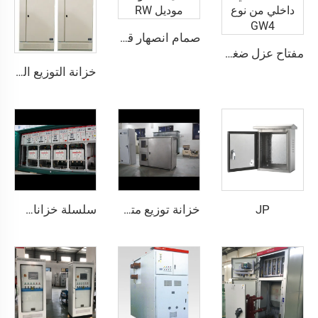
صمام انصهار قابل للسقوط موديل RW
مفتاح عزل ضغط عالي داخلي من نوع GW4
خزانة التوزيع الكهربائي منخفضة الجهد من نوع GGD
JP
خزانة توزيع متعددة الوظائف لتحكم الطاقة في المصنع والمبني
سلسلة خزانات التوزيع XGN15