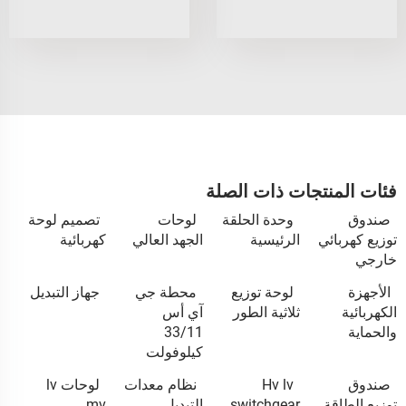
فئات المنتجات ذات الصلة
صندوق
وحدة الحلقة
لوحات
تصميم لوحة
توزيع كهربائي
الرئيسية
الجهد العالي
كهربائية
خارجي
الأجهزة
لوحة توزيع
محطة جي
جهاز التبديل
الكهربائية
ثلاثية الطور
آي أس
والحماية
33/11
كيلوفولت
صندوق
Hv lv
نظام معدات
لوحات lv
توزيع الطاقة
switchgear
التبديل
mv