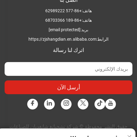
هاتف:
+86-577 62989222
هاتف:
+86-189 68703366
بريد:
[email protected]
الرابط:
https://zjshangdian.en.alibaba.com
اترك لنا رسالة
أرسل الآن
حقوق النشر محفوظة © شركة تشجيانغ شانغديان للصناعات
الكهربائية المتكاملة المحدودة. جميع الحقوق محفوظة |
سياسة