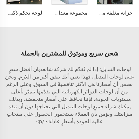
خزانة مغلقة من نوع KYN61
مجموعة معدات التبديل KYN61
لوحة تحكم ذكية 380 فولت / 50 هرتز مع درجة حماية IP54 لمضخة المياه مع واجهة الإنسان-الآلة (HMI) الخاصة بوحدة التحكم القابلة للبرمجة (PLC) ومحول التردد (VFD)، ومعدات توزيع الطاقة مع مراقبة عن بُعد
شحن سريع وموثوق للمشترين بالجملة
لوحات التبديل: إذا لم تُقدِّم لك شركة شانغديان أفضل سعرٍ
على لوحات التبديل، فهذا يعني أنك تنفق أكثر من اللازم. ونحن
نضمن أن أسعارنا هي الأكثر تنافسيةً في السوق. وعلى الرغم
من أن لوحات الدوائر الكهربائية التي نقدّمها تتميّز بأعلى
مستويات الجودة، فإننا نحافظ على أسعارٍ منخفضة. وبذلك،
يمكنك شراء جميع لوحات التبديل التي تحتاجها دون أن تنفد
ميزانيتك. ونؤمن بأن العملاء يستحقون الحصول على منتجاتٍ
عالية الجودة بأسعارٍ عادلة.</p>