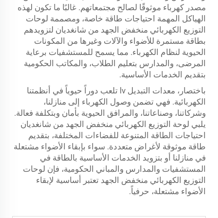
مصدر كهرباء موثوقًا لصالح مجتمعاتهم. غالبًا ما تكون لهذه
الهياكل المهمة احتياجات طاقة خاصة، ومصممة لوحات
التوزيع الكهربائي منخفض الجهد من شانغديان لتزويدهم
بطاقة مستمرة للأضواء والآلات وغيرها من المكونات
الحيوية لنظام الكهرباء. مما يسمح للمستشفيات برعاية
المرضى، والمدارس بتعليم الطلاب، والمكاتب الحكومية
بتقديم الخدمات الأساسية.
باختصار،
معدات التبديل lv
تلعب دوراً حيوياً في أنظمتنا
الكهربائية. فهي تضمن وصول الكهرباء إلى منازلنا،
وشركاتنا، وصناعاتنا، والمرافق الحيوية بأمان وبتكلفة فعالة.
يلبي لوحة التوزيع الكهربائي منخفض الجهد من شانغديان
احتياجات الطاقة المتنوعة للفضاءات المختلفة، بتقديم
طاقة موثوقة لأغراض متعددة. سواء بإبقاء الأضواء مشتعلة
في منازلنا أو بتزويد الخدمات الأساسية بالطاقة في
المستشفيات والمدارس والمباني الحكومية، فإن لوحات
التوزيع الكهربائي منخفض الجهد تعتبر أساسية لإبقاء
الأضواء مشتعلة، حرفياً.