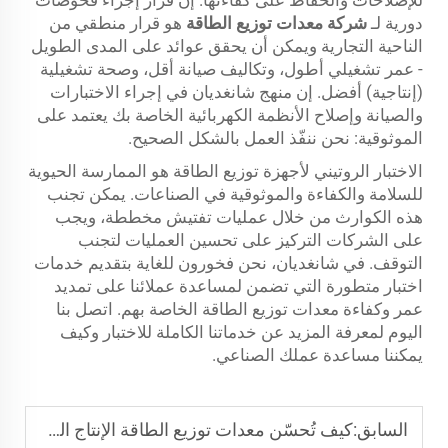
دورية لـ
شركة معدات توزيع الطاقة
هو قرار منطقي من
الناحية التجارية ويمكن أن يحقق عوائد على المدى الطويل
- عمر تشغيلي أطول، وتكاليف صيانة أقل، وصحة تشغيلية
(إنتاجية) أفضل. إن منهج شانغديان في إجراء الاختبارات
والصيانة وإصلاح الأنظمة الكهربائية الخاصة بك يعتمد على
الموثوقية: نحن ننفّذ العمل بالشكل الصحيح.
الاختبار الروتيني لأجهزة توزيع الطاقة هو الممارسة الحيوية
للسلامة والكفاءة والموثوقية في الصناعات. يمكن تجنب
هذه الكوارث من خلال عمليات تفتيش مخططة، ويجب
على الشركات التركيز على تحسين العمليات لتجنب
التوقف. في شانغديان، نحن فخورون للغاية بتقديم خدمات
اختبار متطورة التي تضمن لمساعدة عملائنا على تمديد
عمر وكفاءة معدات توزيع الطاقة الخاصة بهم. اتصل بنا
اليوم لمعرفة المزيد عن خدماتنا الكاملة للاختبار وكيف
يمكننا مساعدة عملك الصناعي.
السابق:
كيف تُحسّن معدات توزيع الطاقة الإنتاج الصناعي