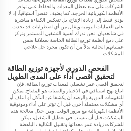
الشركات على منع تعطل المعدات والحفاظ على توافر
الأنظمة الكهربائية الحرجة. كما يضيف عنصراً استباقياً، إذ لا
يؤدي فقط إلى زيادة الإنتاج، بل تنعكس الكفاءة مباشرة
على العمليات اليومية ويقلل من أي اضطرابات قد تحدث.
في شانغديان، نحن ندرك أهمية التشغيل المستمر ونركز
على دمج أنظمة توزيع الطاقة الخاصة بعملائنا ضمن
عملياتهم الحالية بدلاً من أن تكون مجرد حل علاجي
للمشكلات.
الفحص الدوري لأجهزة توزيع الطاقة
لتحقيق أقصى أداء على المدى الطويل
لتحقيق أقصى عمر تشغيلي لمعدات توزيع الطاقة، فإن
اتباع نهج استباقي في الاختبار والصيانة هو المفتاح. يمكن
للتقييمات الدورية والرصد أن يكشفا عن التآكل أو التلف أو
أي مشكلات محتملة أخرى قبل أن تؤثر على أداء وموثوقية
الأنظمة الكهربائية مع مرور الوقت. ومن خلال معالجة هذه
المشكلات قبل أن تتسبب في تعطيل التشغيل، يمكن
للشركات زيادة عمر معداتها وتقليل التكاليف الباهظة
للإصلاحات والحفاظ على كفاءتها. إن قرار إجراء فحوصات