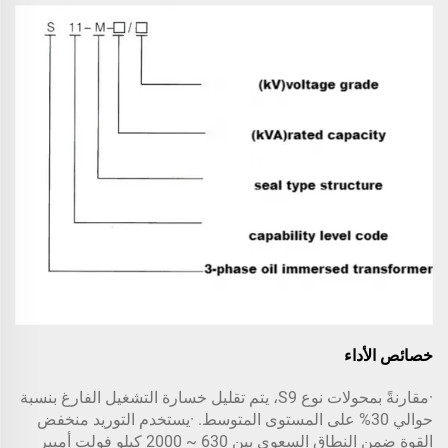
خصائص الأداء
·مقارنةً بمحولات نوع S9، يتم تقليل خسارة التشغيل الفارغ بنسبة
حوالي 30% على المستوى المتوسط. ·يستخدم التوريد منخفض
القوة ضمن النطاق السعوي بين 630 ~ 2000 كيلو فولت أمبير