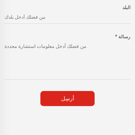
البلد
رسالة
*
أرسِل