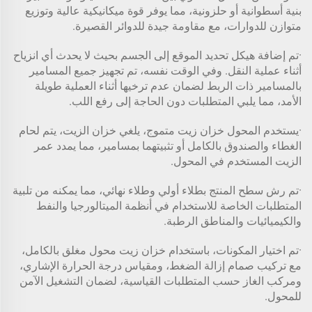
بنية أسطوانية أو حلزونية، مما يوفر قوة ميكانيكية عالية وتوزيع
متوازن للدوارات، مع مقاومة جيدة للدوائر القصيرة.
·تم إضافة هيكل تحديد الموقع إلى الجسم بحيث لا يحدث أي انزياح
أثناء عملية النقل. وفي الوقت نفسه، تم تجهيز جميع المسامير
بالمسامير ذات الربط لضمان عدم ترخيها أثناء العملية طويلة
الأمد، مما يلبي المتطلبات دون الحاجة إلى رفع اللب.
·يستخدم المحول خزان زيت متموج، يلغي خزان الزيت، يتم لحام
الغطاء والصندوق بالكامل أو تثبيتهما بمسامير، مما يمدد عمر
الزيت المستخدم في المحول.
·تم رش سطح المنتج بطلاء أولي وطلاء نهائي، مما يمكنه من تلبية
المتطلبات الخاصة للاستخدام في أنظمة الميتالورجيا والنفط
والكيميائيات والمناطق الرطبة.
·تم اختيار المكونات، باستخدام خزان زيت محول مغلق بالكامل،
مع تركيب صمام إزالة الضغط، ومقياس درجة الحرارة الإشاري،
ومركب الغاز حسب المتطلبات القياسية، لضمان التشغيل الآمن
للمحول.