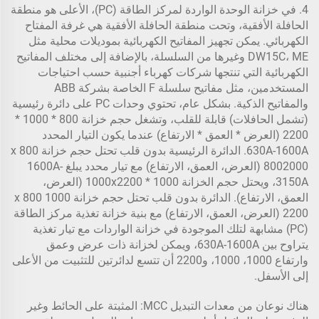
4. في خزانة الوحدة الواردة لمركز الطاقة (PC)، الأعلى هو منطقة
الحافلة الأفقية، وتحت منطقة الحافلة الأفقية هي غرفة المفتاح
الكهربائي. يمكن تجهيز المفاتيح الكهربائية بموديلات محلية مثل
DW15C، ME وغيرها من السلسلة، بالإضافة إلى مختلف المفاتيح
الكهربائية التي تنتجها شركات كهرباء أجنبية حسب احتياجات
المستخدمين، مثل مفاتيح سلسلة F الخاصة بشركة ABB
والمفاتيح الذكية. بشكل عام، تحتوي وحدات PC على دائرة رئيسية
(تشمل الحافلات) قابلة للقلب، وتشغل حجم خزانة 800 * 1000 *
2200 (العرض * العمق * الارتفاع) عندما يكون التيار المحدد
630A-1600A. الدائرة الرئيسية بدون قلب تحتل حجم خزانة 800 x
8002000 (العرض، العمق، الارتفاع) مع تيار محدد يبلغ 1600A-
3150A، ويحتل حجم الخزانة 1000 * 1000x2200 (العرض،
العمق، الارتفاع). الدائرة بدون قلب تحتل حجم خزانة 1000 x 800
2200 (العرض، العمق، الارتفاع) مع بنية خزانة تغذية مركز الطاقة
(PC) مشابهة لتلك الموجودة في خزانة الواردات مع تيار تغذية
يتراوح بين 630A-1600A، ويمكن لخزانة ذات عرض وعمق
وارتفاع 1000، 1000، و2200 أن تتسع لدائرتين للتثبيت من الأعلى
إلى الأسفل.
هناك نوعان من معدات التبديل MCC: المثبتة على الحائط وغير