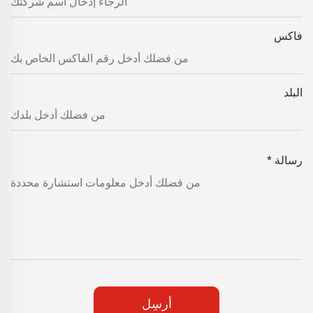
فاكس
البلد
رسالة
*
أرسِل