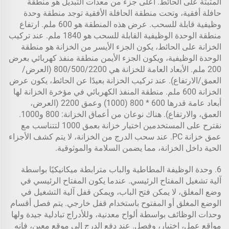
المثبتة على الحائط. أعلى جزء من معدات التبديل هو منطقة
حافلة أفقية، وتحت منطقة الحافلة الأفقية توجد منطقة وحدة
وظيفية قابلة للسحب. عرض هذه المنطقة هو 600 ملم. ارتفاع
منطقة الوحدة الوظيفية القابلة للسحب هو 1840 ملم. عند تركيب
الخزانة على الحائط، يكون الجزء الأيسر من الخزانة هو منطقة
الوحدة الوظيفية، ويكون الجزء الأيمن منطقة منفذ كهربائي بعرض
200 ملم. الأبعاد العامة للخزانة هي 800/500/2200 (العرض/
العمق/الارتفاع). عند تركيب الخزانة بعيدًا عن الحائط، يكون عرض
الخزانة 600 ملم. منطقة المنفذ الكهربائي في مؤخرة الخزانة لها
أبعاد عامة قدرها 600 * 800 (1000) وعمق 2200 (العرض،
العمق، والارتفاع). هناك نوعان من أعماق الخزانة: 800 و1000.
نقترح على المستخدمين اختيار خزانة بعمق 1000 لتتناسب مع
عمق خزانة PC. عند سحب الدرج من الخزانة، لا يتم كشف الأجزاء
الحية داخل الخزانة، مما يضمن السلامة والموثوقية.
6. وحدة الوظيفة المطاطية والباب مترابطة ميكانيكيًا بواسطة
آلية تشغيل المفتاح الرئيسي. عندما يكون المفتاح الرئيسي في
وضع المغلق، لا يمكن فتح الباب، ويمكن قفل آلية التشغيل في
الوضع المغلق أو المفتوح باستخدام قفل خارجي. يتم فصل أقسام
وحدات الوظائف بواسطة ألواح معدنية، وللأدراج تبادلية جيدة ولها
مواقع عمل، اختبار، وفصل. عند دفع الدرج إلى موقع معين، فإنه