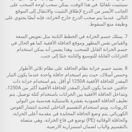
سيتثبيت تلقائيًا. في هذا الوقت، يمكن سحب لوحة السحب على
الجانب الأيسر من الدرج لإطلاق التثبيت والانتقال إلى الموقع
التالي. عندما يتم سحب الدرج خارج الخزانة، فإنه أيضًا يحتوي على
وظيفة منع السقوط.
7. يمتلك جسم الخزانة في الخطط الثابتة مثل تعويض السعة
والقياس نفس المظهر وموقع الحافلة الأفقية كما هو الحال في
جسم الخزانة القابل للسحب. وهذا يضمن أنه يمكن استخدام
الخزانات القابلة للتوسيع والثابتة جنبًا إلى جنب.
8. يعتمد جسم خزانة نظام الحافلة على نظام ثلاثي الأطوار
وخمس أسلاك، حيث يتم استخدام حافلة واحدة عندما يكون التيار
المقدر للحافلة الأفقية 1250A أو أقل. يتم استخدام خزانة ذات
حافتين عندما يكون التيار المقدر للحافلة الأفقية أكثر من 1250A،
وتتداخل الحافلة الأفقية بين الخزانات باستخدام كتلة توصيل. يتم
تغليف الحافلة العمودية بقشرة بلاستيكية هندسية من البولي
كاربونات، ويتم استخدام التقسيم الداخلي لتحديد انتشار القوس
الكهربائي. يتم وضع الحافلة المحايدة في مقدمة أعلى الخزانة،
والحافلة الوقائية (PE) توضع في قاع الخزانة، وهي متصلة
بالتقسيم والباب لضمان استمرارية الارضية.