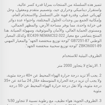
تتميز هذه السلسلة من المنتجات بمزايا قدرة كسر عالية،
واستقرار ديناميكي وحراري جيد، وتصميم متقدم ومعقول، وحل
كهربائي عملي، وقدرة قوية على التسلسل والاستخدام العام،
وإمكانية الجمع بين وحدات الحلول المختلفة، واحتواء عدة دوائر
في خزانة واحدة، مما يوفر مساحة الأرض، والمظهر الجمالي،
ومستوى الحماية العالي، والأمان والموثوقية، وسهولة الصيانة. هذا
المنتج يتماشى مع معيار IEC439 NEMAICS2-322 وكذلك المعيار
الوطني GB7251-87 "لوحة توزيع منخفضة الجهد" والمعيار المهني
ZBK36001-89 "لوحة توزيع سحبية منخفضة الجهد".
الظروف البيئية للاستخدام
1. الارتفاع لا يتجاوز 2000 متر
2. يجب ألا تزيد درجة حرارة الهواء المحيط عن +40 درجة مئوية،
ولا يجب أن تزيد درجة الحرارة المتوسطة خلال 24 ساعة عن +35
درجة مئوية، وألا تقل درجة حرارة الهواء المحيط عن -50 درجة
مئوية
3. الظروف الجوية: هواء نظيف، مع رطوبة نسبية لا تتجاوز 50%