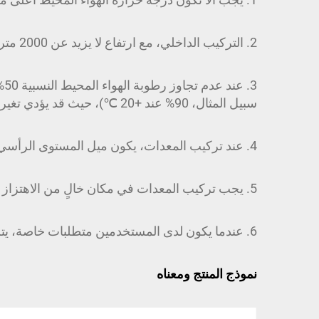
2. التركيب الداخلي، مع ارتفاع لا يزيد عن 2000 متر في موقع الاستخدام؛
سبيل المثال، 90% عند +20 ℃)، حيث قد يؤدي تغير درجة الحرارة في الأول من مايو إلى إنتاج تأثيرات غير متوقعة للتكثيف؛
4. عند تركيب المعدات، يكون ميل المستوى الرأسي أقل من 5";
5. يجب تركيب المعدات في مكان خالٍ من الاهتزاز والصدمات الشديدة، ولا ينبغي أن يكون كافيًا لمنع تآكل مواقع المكونات الكهربائية؛
6. عندما يكون لدى المستخدمين متطلبات خاصة، يتم التفاوض مع الصانع لحلها.
نموذج المنتج ومعناه