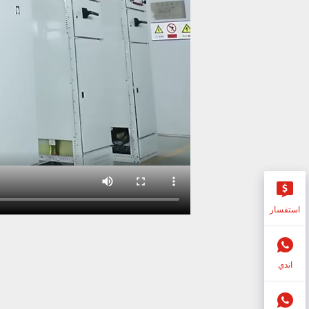
استفسار
اندي