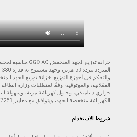
خزانة توزيع الجه
حراري ديناميكي، وحلول كهربائية مرنة، وسهولة الت
الكهربائية منخفضة الجهد، ويتوافق مع معايير GB7251 "لوحات التوزيع منخفضة الجهد" وغيرها من المعايير.
شروط الاستخدام
1. يجب ألا تكون درجة حرارة الهواء المحيط أعلى من 40 ℃، ولا أقل من 5 ℃، وألا تتجاوز متوسط درجة الحرارة +35 ℃ خلال 24 ساعة؛