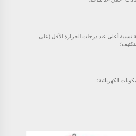
 حرارة قصوى تبلغ +40 ℃، يُسمح بوجود نسبة رطوبة نسبية أعلى عند درجات الحرارة الأقل (على