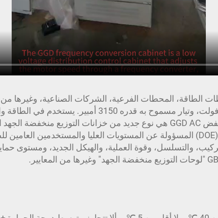
د المنخفض GGD AC مناسبة لمحطات الطاقة، المحطات الفرعية، الشركات الصناعية،
المتردد بتردد 50 هرتز، وجهد مسموح به قدره 380 فولت، وتيار 
والتحكم في أجهزة التوزيع. خزانة توزيع الجهد المنخفض GGD AC هي نوع جديد من خزا
العقلانية، والموثوقية، وفقًا لمتطلبات وزارة الطاقة (DOE) المسؤولة عن المستويات العلي
ركيب، والتسلسل، وقوة العملية، والهيكل الجديد، ومستوى حماي