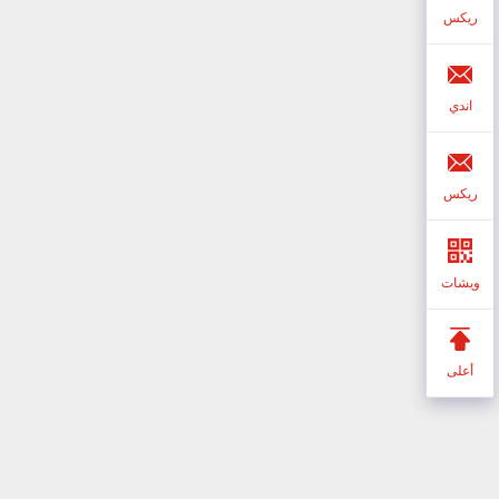
ريكس
اندي
ريكس
ويشات
أعلى