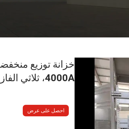
4000A، ثلاثي الفاز، تصميم معياري
احصل على عرض
أسعار