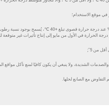
3. عند عدم تجاوز رطوبة الهواء المحيط النسبية 50% عند درجة