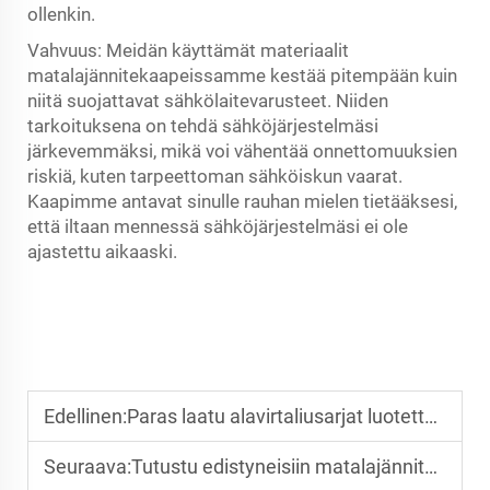
ollenkin.
Vahvuus: Meidän käyttämät materiaalit
matalajännitekaapeissamme kestää pitempään kuin
niitä suojattavat sähkölaitevarusteet. Niiden
tarkoituksena on tehdä sähköjärjestelmäsi
järkevemmäksi, mikä voi vähentää onnettomuuksien
riskiä, kuten tarpeettoman sähköiskun vaarat.
Kaapimme antavat sinulle rauhan mielen tietääksesi,
että iltaan mennessä sähköjärjestelmäsi ei ole
ajastettu aikaaski.
Edellinen:
Paras laatu alavirtaliusarjat luotettavan sähkön jakelun varten
Seuraava:
Tutustu edistyneisiin matalajännitekaapteihin parhaan suorituskyvyn saavuttamiseksi