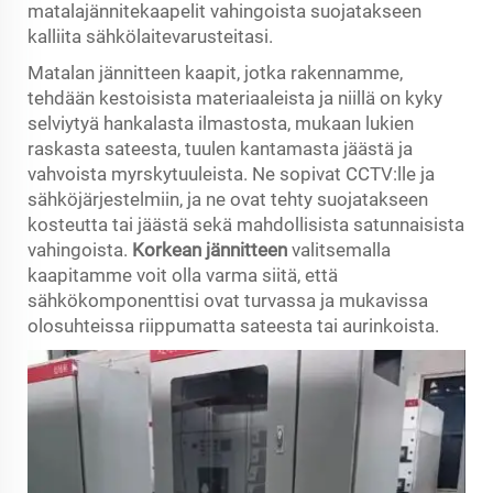
matalajännitekaapelit vahingoista suojatakseen
kalliita sähkölaitevarusteitasi.
Matalan jännitteen kaapit, jotka rakennamme,
tehdään kestoisista materiaaleista ja niillä on kyky
selviytyä hankalasta ilmastosta, mukaan lukien
raskasta sateesta, tuulen kantamasta jäästä ja
vahvoista myrskytuuleista. Ne sopivat CCTV:lle ja
sähköjärjestelmiin, ja ne ovat tehty suojatakseen
kosteutta tai jäästä sekä mahdollisista satunnaisista
vahingoista.
Korkean jännitteen
valitsemalla
kaapitamme voit olla varma siitä, että
sähkökomponenttisi ovat turvassa ja mukavissa
olosuhteissa riippumatta sateesta tai aurinkoista.