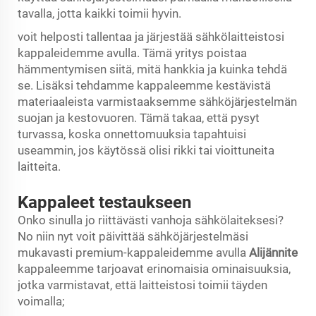
tavalla, jotta kaikki toimii hyvin.
voit helposti tallentaa ja järjestää sähkölaitteistosi
kappaleidemme avulla. Tämä yritys poistaa
hämmentymisen siitä, mitä hankkia ja kuinka tehdä
se. Lisäksi tehdamme kappaleemme kestävistä
materiaaleista varmistaaksemme sähköjärjestelmän
suojan ja kestovuoren. Tämä takaa, että pysyt
turvassa, koska onnettomuuksia tapahtuisi
useammin, jos käytössä olisi rikki tai vioittuneita
laitteita.
Kappaleet testaukseen
Onko sinulla jo riittävästi vanhoja sähkölaiteksesi?
No niin nyt voit päivittää sähköjärjestelmäsi
mukavasti premium-kappaleidemme avulla
Alijännite
kappaleemme tarjoavat erinomaisia ominaisuuksia,
jotka varmistavat, että laitteistosi toimii täyden
voimalla;