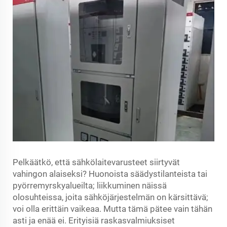
Pelkäätkö, että sähkölaitevarusteet siirtyvät
vahingon alaiseksi? Huonoista säädystilanteista tai
pyörremyrskyalueilta; liikkuminen näissä
olosuhteissa, joita sähköjärjestelmän on kärsittävä;
voi olla erittäin vaikeaa. Mutta tämä pätee vain tähän
asti ja enää ei. Erityisiä raskasvalmiuksiset