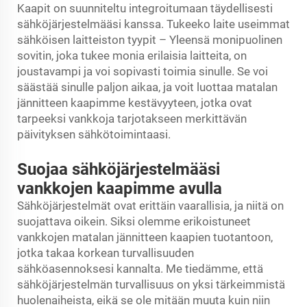
Kaapit on suunniteltu integroitumaan täydellisesti
sähköjärjestelmääsi kanssa. Tukeeko laite useimmat
sähköisen laitteiston tyypit – Yleensä monipuolinen
sovitin, joka tukee monia erilaisia laitteita, on
joustavampi ja voi sopivasti toimia sinulle. Se voi
säästää sinulle paljon aikaa, ja voit luottaa matalan
jännitteen kaapimme kestävyyteen, jotka ovat
tarpeeksi vankkoja tarjotakseen merkittävän
päivityksen sähkötoimintaasi.
Suojaa sähköjärjestelmääsi
vankkojen kaapimme avulla
Sähköjärjestelmät ovat erittäin vaarallisia, ja niitä on
suojattava oikein. Siksi olemme erikoistuneet
vankkojen matalan jännitteen kaapien tuotantoon,
jotka takaa korkean turvallisuuden
sähköasennoksesi kannalta. Me tiedämme, että
sähköjärjestelmän turvallisuus on yksi tärkeimmistä
huolenaiheista, eikä se ole mitään muuta kuin niin