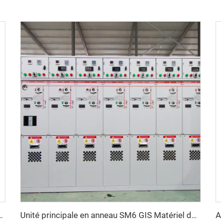
on métallique AC HXGN15 -12
Unité principale en anneau SM6 GIS Matériel de commutation SF6