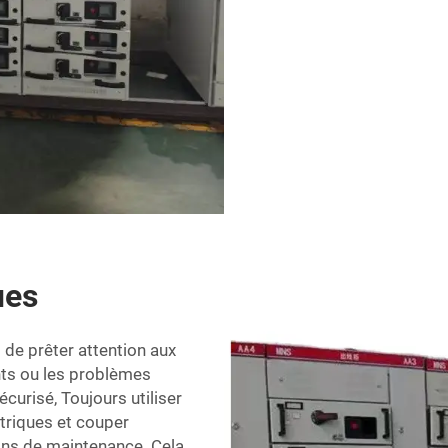
ues
 de prêter attention aux
nts ou les problèmes
curisé, Toujours utiliser
ctriques et couper
ons de maintenance. Cela