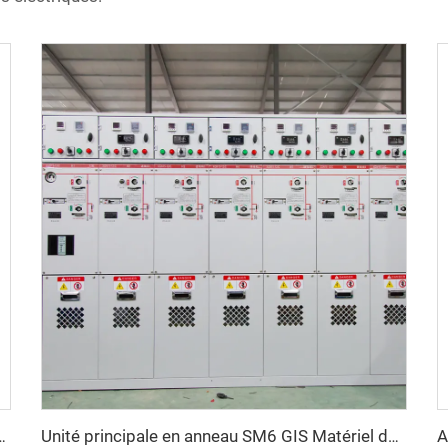
on métallique AC HXGN15 -12
Unité principale en anneau SM6 GIS Matériel de commutation SF6