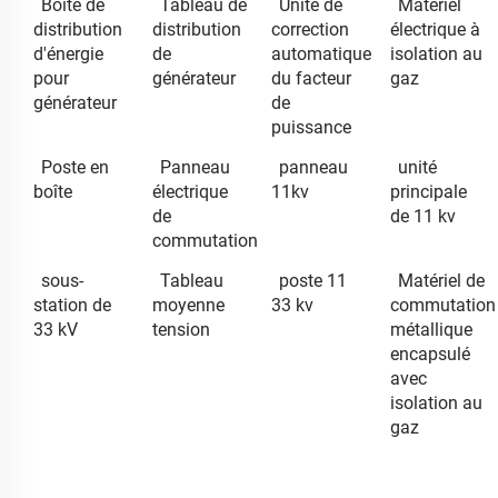
Boîte de
Tableau de
Unité de
Matériel
distribution
distribution
correction
électrique à
d'énergie
de
automatique
isolation au
pour
générateur
du facteur
gaz
générateur
de
puissance
Poste en
Panneau
panneau
unité
boîte
électrique
11kv
principale
de
de 11 kv
commutation
sous-
Tableau
poste 11
Matériel de
station de
moyenne
33 kv
commutation
33 kV
tension
métallique
encapsulé
avec
isolation au
gaz