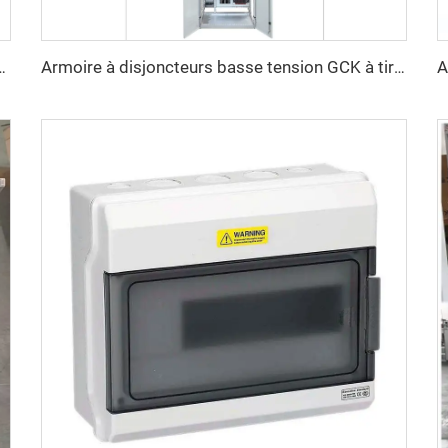
on métallique AC HXGN15 -12
Armoire à disjoncteurs basse tension GCK à tiroirs