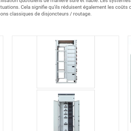
ilisation quotidiens de manière sûre et fiable. Les systèmes GI
uations. Cela signifie qu'ils réduisent également les coûts
ons classiques de disjoncteurs / routage.