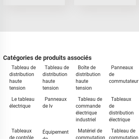
Catégories de produits associés
Tableau de
Tableau de
Boîte de
Panneaux
distribution
distribution
distribution
de
haute
haute
haute
commutateur
tension
tension
tension
Le tableau
Panneaux
Tableau de
Tableaux
électrique
de lv
commande
de
électrique
distribution
industriel
électrique
Tableaux
Matériel de
Tableau de
Équipement
de contrôle
commutation
commutation
de