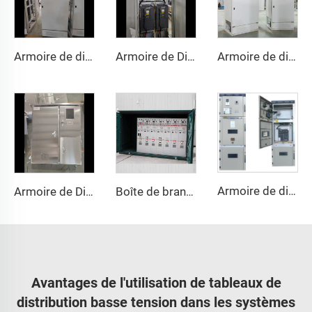
Armoire de distribution basse tension AC GGD
Armoire de Distribution Électrique Basse Tension GGD 630A-4000A, Triphasé, Conception Modulaire
Armoire de distribution basse tension AC GGD
Armoire de distribution haute tension KYN28A
Armoire de Distribution Basse Tension JXF Courant Nominale 630A avec Conception Personnalisable
Boîte de branchement câblée haute tension avec conception étanche pour utilisation extérieure
Avantages de l'utilisation de tableaux de
distribution basse tension dans les systèmes