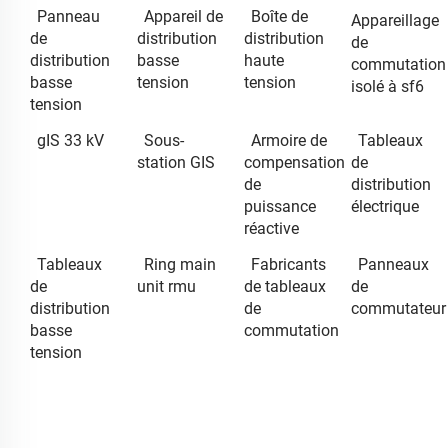
Panneau
Appareil de
Boîte de
Appareillage
de
distribution
distribution
de
distribution
basse
haute
commutation
basse
tension
tension
isolé à sf6
tension
gIS 33 kV
Sous-
Armoire de
Tableaux
station GIS
compensation
de
de
distribution
puissance
électrique
réactive
Tableaux
Ring main
Fabricants
Panneaux
de
unit rmu
de tableaux
de
distribution
de
commutateur
basse
commutation
tension