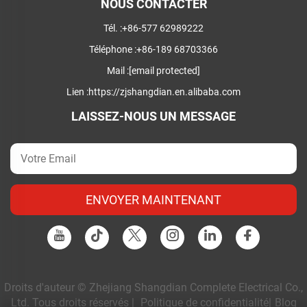
NOUS CONTACTER
Tél. :
+86-577 62989222
Téléphone :
+86-189 68703366
Mail :
[email protected]
Lien :
https://zjshangdian.en.alibaba.com
LAISSEZ-NOUS UN MESSAGE
ENVOYER MAINTENANT
Droits d'auteur © Zhejiang Shangdian Complete Electrical Co.,
Ltd. Tous droits réservés |
Politique de confidentialité
|
Blog