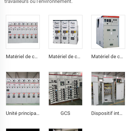
travailleurs ou l'environnement.
Matériel de commutation métallique AC HXGN15 -12
Matériel de commutation blindé intérieur KYN28A -12 (GZS1)
Matériel de commutation AC blindé amovible KYN61-40.5(Z)
GCS
Unité principale en anneau SM6 GIS Matériel de commutation SF6
Dispositif intelligent de compensation de puissance réactive basse tension GGJ