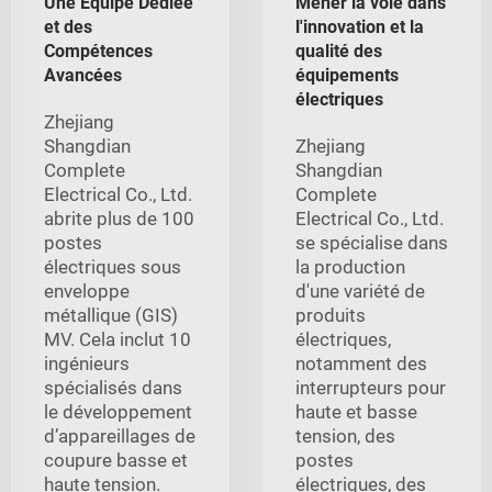
Une Équipe Dédiée
Mener la voie dans
et des
l'innovation et la
Compétences
qualité des
Avancées
équipements
électriques
Zhejiang
Shangdian
Zhejiang
Complete
Shangdian
Electrical Co., Ltd.
Complete
abrite plus de 100
Electrical Co., Ltd.
postes
se spécialise dans
électriques sous
la production
enveloppe
d'une variété de
métallique (GIS)
produits
MV. Cela inclut 10
électriques,
ingénieurs
notamment des
spécialisés dans
interrupteurs pour
le développement
haute et basse
d’appareillages de
tension, des
coupure basse et
postes
haute tension.
électriques, des