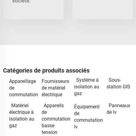
société.
Catégories de produits associés
Système à
Sous-
Appareillage
Fournisseurs
isolation au
station GIS
de
de matériel
gaz
commutation
électrique
Matériel
Appareils
Panneaux
Équipement
électrique à
de
de lv
de
isolation au
commutation
commutation
gaz
basse
lv
tension