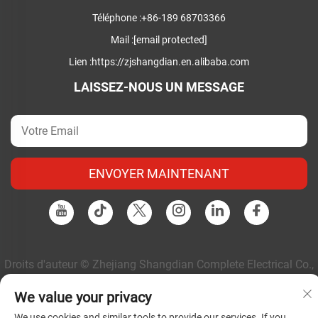
Téléphone :
+86-189 68703366
Mail :
[email protected]
Lien :
https://zjshangdian.en.alibaba.com
LAISSEZ-NOUS UN MESSAGE
ENVOYER MAINTENANT
Droits d'auteur © Zhejiang Shangdian Complete Electrical Co.,
Ltd. Tous droits réservés |
Politique de confidentialité
|
Blog
We value your privacy
We use cookies and similar tools to provide our services. If you