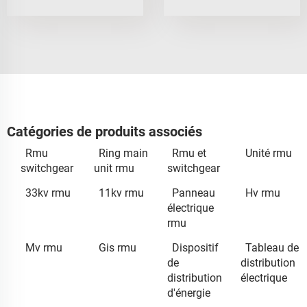
Catégories de produits associés
Rmu
Ring main
Rmu et
Unité rmu
switchgear
unit rmu
switchgear
33kv rmu
11kv rmu
Panneau
Hv rmu
électrique
rmu
Mv rmu
Gis rmu
Dispositif
Tableau de
de
distribution
distribution
électrique
d'énergie