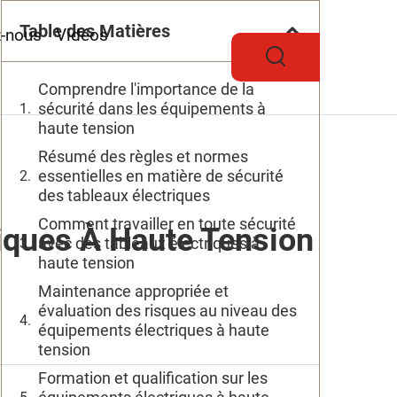
Table des Matières
z-nous
Vidéos
Comprendre l'importance de la
sécurité dans les équipements à
haute tension
Résumé des règles et normes
essentielles en matière de sécurité
des tableaux électriques
Comment travailler en toute sécurité
iques À Haute Tension
avec des tableaux électriques à
haute tension
Maintenance appropriée et
évaluation des risques au niveau des
équipements électriques à haute
tension
Formation et qualification sur les