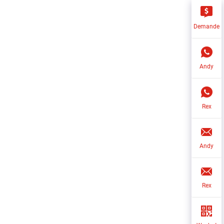
Demande
Andy
Rex
Andy
Rex