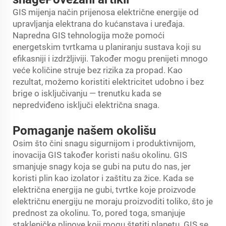
GIS mijenja način prijenosa električne energije od
upravljanja elektrana do kućanstava i uređaja.
Napredna GIS tehnologija može pomoći
energetskim tvrtkama u planiranju sustava koji su
efikasniji i izdržljiviji. Također mogu prenijeti mnogo
veće količine struje bez rizika za propad. Kao
rezultat, možemo koristiti elektricitet udobno i bez
brige o isključivanju — trenutku kada se
nepredviđeno isključi električna snaga.
Pomaganje našem okolišu
Osim što čini snagu sigurnijom i produktivnijom,
inovacija GIS također koristi našu okolinu. GIS
smanjuje snagу koja se gubi na putu do nas, jer
koristi plin kao izolator i zaštitu za žice. Kada se
električna energija ne gubi, tvrtke koje proizvode
električnu energiju ne moraju proizvoditi toliko, što je
prednost za okolinu. To, pored toga, smanjuje
stakleničke plinove koji mogu štetiti planetu. GIS se