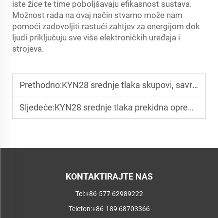
iste žice te time poboljšavaju efikasnost sustava.
Možnost rada na ovaj način stvarno može nam
pomoći zadovoljiti rastući zahtjev za energijom dok
ljudi priključuju sve više elektroničkih uređaja i
strojeva.
Prethodno:
KYN28 srednje tlaka skupovi, savršena kombinacija tehnologije i sigurnosti
Sljedeće:
KYN28 srednje tlaka prekidna oprema osigurava učinkovitost i sigurnost u napojnim sustavima
KONTAKTIRAJTE NAS
Tel:
+86-577 62989222
Telefon:
+86-189 68703366