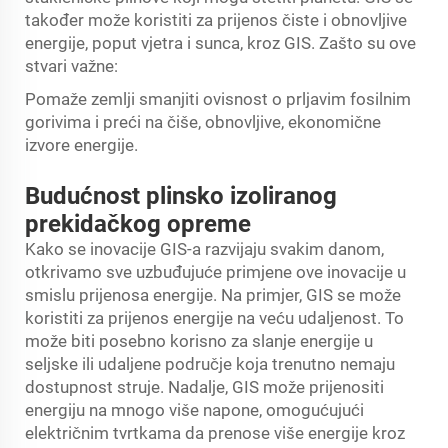
također može koristiti za prijenos čiste i obnovljive
energije, poput vjetra i sunca, kroz GIS. Zašto su ove
stvari važne:
Pomaže zemlji smanjiti ovisnost o prljavim fosilnim
gorivima i preći na čiše, obnovljive, ekonomične
izvore energije.
Budućnost plinsko izoliranog
prekidačkog opreme
Kako se inovacije GIS-a razvijaju svakim danom,
otkrivamo sve uzbuđujuće primjene ove inovacije u
smislu prijenosa energije. Na primjer, GIS se može
koristiti za prijenos energije na veću udaljenost. To
može biti posebno korisno za slanje energije u
seljske ili udaljene područje koja trenutno nemaju
dostupnost struje. Nadalje, GIS može prijenositi
energiju na mnogo više napone, omogućujući
električnim tvrtkama da prenose više energije kroz