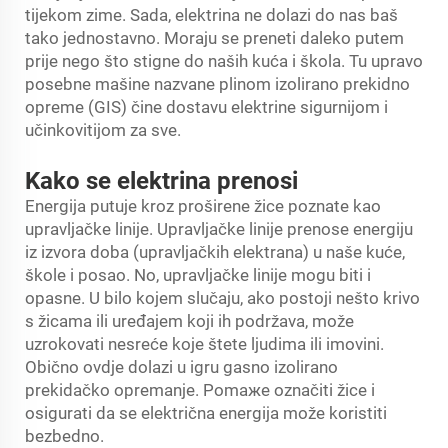
tijekom zime. Sada, elektrina ne dolazi do nas baš
tako jednostavno. Moraju se preneti daleko putem
prije nego što stigne do naših kuća i škola. Tu upravo
posebne mašine nazvane plinom izolirano prekidno
opreme (GIS) čine dostavu elektrine sigurnijom i
učinkovitijom za sve.
Kako se elektrina prenosi
Energija putuje kroz proširene žice poznate kao
upravljačke linije. Upravljačke linije prenose energiju
iz izvora doba (upravljačkih elektrana) u naše kuće,
škole i posao. No, upravljačke linije mogu biti i
opasne. U bilo kojem slučaju, ako postoji nešto krivo
s žicama ili uređajem koji ih podržava, može
uzrokovati nesreće koje štete ljudima ili imovini.
Obično ovdje dolazi u igru gasno izolirano
prekidačko opremanje. Pomажe označiti žice i
osigurati da se električna energija može koristiti
bezbedno.