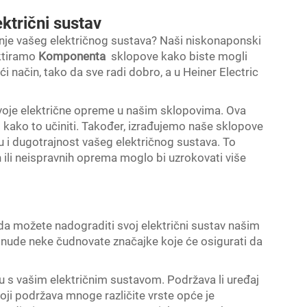
ktrični sustav
dnje vašeg električnog sustava? Naši niskonaponski
ektiramo
Komponenta
sklopove kako biste mogli
ući način, tako da sve radi dobro, a u Heiner Electric
svoje električne opreme u našim sklopovima. Ova
 i kako to učiniti. Također, izrađujemo naše sklopove
tu i dugotrajnost vašeg električnog sustava. To
h ili neispravnih oprema moglo bi uzrokovati više
ada možete nadograditi svoj električni sustav našim
 nude neke čudnovate značajke koje će osigurati da
ju s vašim električnim sustavom. Podržava li uređaj
oji podržava mnoge različite vrste opće je