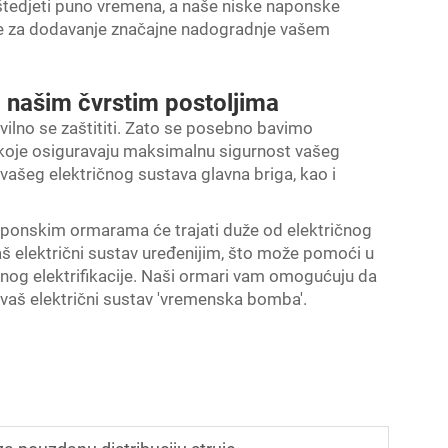
uštedjeti puno vremena, a naše niske naponske
jne za dodavanje značajne nadogradnje vašem
a našim čvrstim postoljima
pravilno se zaštititi. Zato se posebno bavimo
 koje osiguravaju maksimalnu sigurnost vašeg
vašeg električnog sustava glavna briga, kao i
naponskim ormarama će trajati duže od električnog
aš električni sustav uređenijim, što može pomoći u
nog elektrifikacije. Naši ormari vam omogućuju da
e vaš električni sustav 'vremenska bomba'.