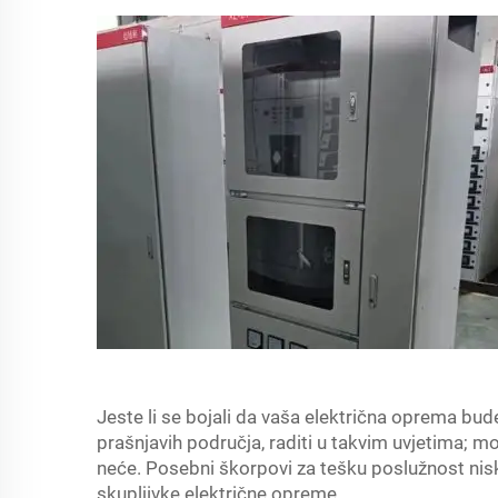
Jeste li se bojali da vaša električna oprema bude
prašnjavih područja, raditi u takvim uvjetima; može
neće. Posebni škorpovi za tešku poslužnost niske
skupljivke električne opreme.