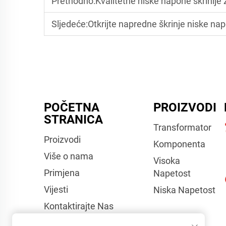
Prethodno:
Kvalitetne niske napone skrinije 
Sljedeće:
Otkrijte napredne škrinje niske nap
POČETNA
PROIZVODI
STRANICA
Transformator
Proizvodi
Komponenta
Više o nama
Visoka
Primjena
Napetost
Vijesti
Niska Napetost
Kontaktirajte Nas
Videozapisi