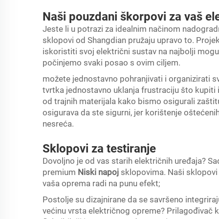
Naši pouzdani škorpovi za vaš ele
Jeste li u potrazi za idealnim načinom nadogra
sklopovi od Shangdian pružaju upravo to. Proj
iskoristiti svoj električni sustav na najbolji mog
počinjemo svaki posao s ovim ciljem.
možete jednostavno pohranjivati i organizirati 
tvrtka jednostavno uklanja frustraciju što kupiti
od trajnih materijala kako bismo osigurali zašti
osigurava da ste sigurni, jer korištenje oštećeni
nesreća.
Sklopovi za testiranje
Dovoljno je od vas starih električnih uređaja? S
premium
Niski napoj
sklopovima. Naši sklopovi
vaša oprema radi na punu efekt;
Postolje su dizajnirane da se savršeno integrira
većinu vrsta električnog opreme? Prilagođivač k