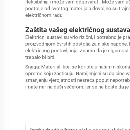
fleksibilniji i može vam odgovarati. Može vam 
postolje od čvrstog materijala dovoljno su tra
električnom radu.
Zaštita vašeg električnog sustav
Električni sustavi su vrlo rizični, i potrebno je 
proizvodnjom čvrstih postolja za niske napone,
električnog postavljanja. Znamo da je sigurnost 
trebalo bi biti.
Snaga: Materijali koji se koriste u našim nisko
opreme koju zaštićuju. Namijenjeni su da čine v
smanjenju vjerojatnosti nesreća poput nepotreb
imate mir na duši večerom, jer se ne bojite da j