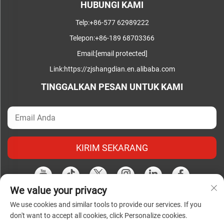
HUBUNGI KAMI
Telp:
+86-577 62989222
Telepon:
+86-189 68703366
Email:
[email protected]
Link:
https://zjshangdian.en.alibaba.com
TINGGALKAN PESAN UNTUK KAMI
KIRIM SEKARANG
We value your privacy
We use cookies and similar tools to provide our services. If you
Hak Cipta © Zhejiang Shangdian Complete Electrical Co., Ltd.
don't want to accept all cookies, click Personalize cookies.
Hak Cipta Dilindungi |
Kebijakan Privasi
bahasa