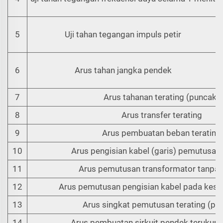
5
Uji tahan tegangan impuls petir
6
Arus tahan jangka pendek
7
Arus tahanan terating (puncak)
8
Arus transfer terating
9
Arus pembuatan beban terating
10
Arus pengisian kabel (garis) pemutusan 
11
Arus pemutusan transformator tanpa
12
Arus pemutusan pengisian kabel pada kesa
13
Arus singkat pemutusan terating (pu
14
Arus pembuatan sirkuit pendek terukur 