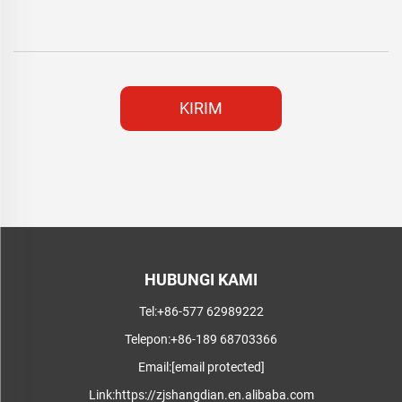
KIRIM
HUBUNGI KAMI
Tel:
+86-577 62989222
Telepon:
+86-189 68703366
Email:
[email protected]
Link:
https://zjshangdian.en.alibaba.com