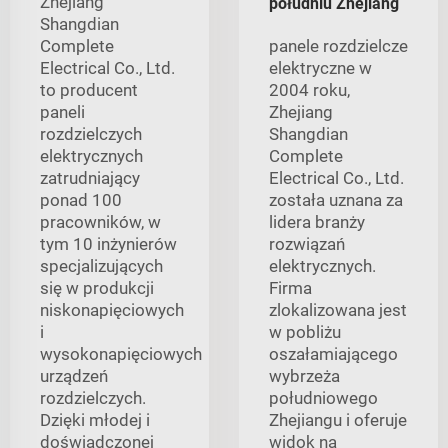
Zhejiang
południu Zhejiang
Shangdian
Complete
panele rozdzielcze
Electrical Co., Ltd.
elektryczne w
to producent
2004 roku,
paneli
Zhejiang
rozdzielczych
Shangdian
elektrycznych
Complete
zatrudniający
Electrical Co., Ltd.
ponad 100
została uznana za
pracowników, w
lidera branży
tym 10 inżynierów
rozwiązań
specjalizujących
elektrycznych.
się w produkcji
Firma
niskonapięciowych
zlokalizowana jest
i
w pobliżu
wysokonapięciowych
oszałamiającego
urządzeń
wybrzeża
rozdzielczych.
południowego
Dzięki młodej i
Zhejiangu i oferuje
doświadczonej
widok na