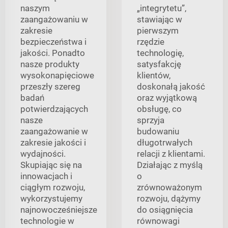
naszym
„integrytetu”,
zaangażowaniu w
stawiając w
zakresie
pierwszym
bezpieczeństwa i
rzędzie
jakości. Ponadto
technologię,
nasze produkty
satysfakcję
wysokonapięciowe
klientów,
przeszły szereg
doskonałą jakość
badań
oraz wyjątkową
potwierdzających
obsługę, co
nasze
sprzyja
zaangażowanie w
budowaniu
zakresie jakości i
długotrwałych
wydajności.
relacji z klientami.
Skupiając się na
Działając z myślą
innowacjach i
o
ciągłym rozwoju,
zrównoważonym
wykorzystujemy
rozwoju, dążymy
najnowocześniejsze
do osiągnięcia
technologie w
równowagi