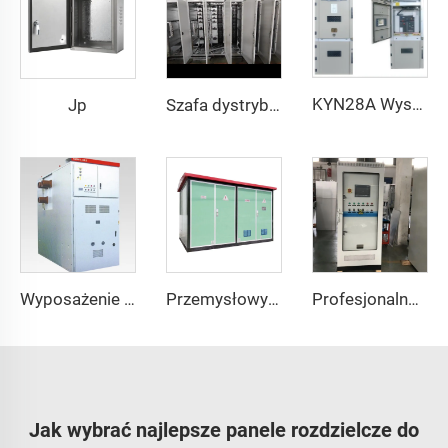
KYN28A Wysokonapięciowa Tablica Rozdzielcza
Jp
Szafa dystrybucyjna GCS
Wyposażenie Przełącznikowe Serii KYN61
Przemysłowy Stacja Transformatorowa w Budynku
Profesjonalna Tablica Sterująca Pompą Wodną z PLC – Rozwiązanie przy stałym ciśnieniu
Jak wybrać najlepsze panele rozdzielcze do