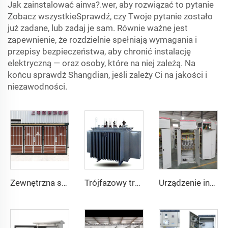
Jak zainstalować ainva?.wer, aby rozwiązać to pytanie
Zobacz wszystkieSprawdź, czy Twoje pytanie zostało
już zadane, lub zadaj je sam. Równie ważne jest
zapewnienie, że rozdzielnie spełniają wymagania i
przepisy bezpieczeństwa, aby chronić instalację
elektryczną — oraz osoby, które na niej zależą. Na
końcu sprawdź Shangdian, jeśli zależy Ci na jakości i
niezawodności.
Zewnętrzna skrzynka transformatorowa YBW
Trójfazowy transformator dystrybucyjny z płaskim rdzeniem w kształcie pierścienia i całkowicie hermetycznym układem
Urządzenie inteligentnej kompensacji mocy czynnej niskiego napięcia GGJ