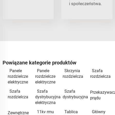
i społeczeństwa.
Powiązane kategorie produktów
Panele
Panele
Skrzynia
Szafa
rozdzielcze
rozdzielcze
rozdzielcza
rozdzielcza
elektryczne
elektryczne
Szafa
Szafa
Szafa
Przekazywac
rozdzielcza
dystrybucyjna
dystrybucyjna
prądu
elektryczna
11kv rmu
Tablica
Główny
Zewnętrzne