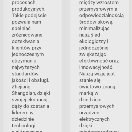
procesach
między wzrostem
produkcyjnych.
przemysłowym a
Takie podejście
odpowiedzialnością
pozwala nam
środowiskową,
spełniać
minimalizując
zróżnicowane
nasz ślad
oczekiwania
ekologiczny i
klientów przy
jednocześnie
jednoczesnym
zwiększając
utrzymaniu
efektywność oraz
najwyższych
innowacyjność.
standardów
Naszą wizją jest
jakości i obsługi.
stanie się
Zhejiang
światowo znaną
Shangdian, dzięki
marką w
swojej ekspansji,
dziedzinie
dąży do zostania
przemysłowych
liderem w
urządzeń
dziedzinie
elektrycznych
technologii
dzięki
elektrycznych,
międzynarodowej