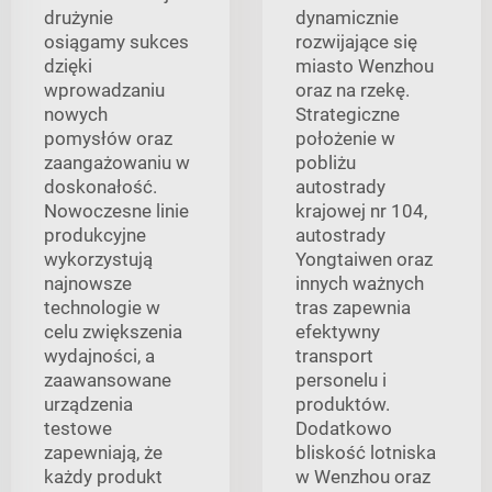
drużynie
dynamicznie
osiągamy sukces
rozwijające się
dzięki
miasto Wenzhou
wprowadzaniu
oraz na rzekę.
nowych
Strategiczne
pomysłów oraz
położenie w
zaangażowaniu w
pobliżu
doskonałość.
autostrady
Nowoczesne linie
krajowej nr 104,
produkcyjne
autostrady
wykorzystują
Yongtaiwen oraz
najnowsze
innych ważnych
technologie w
tras zapewnia
celu zwiększenia
efektywny
wydajności, a
transport
zaawansowane
personelu i
urządzenia
produktów.
testowe
Dodatkowo
zapewniają, że
bliskość lotniska
każdy produkt
w Wenzhou oraz