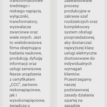
transformatorowe
zaawansowane
średniego i
procesy
niskiego napięcia,
produkcyjne w
wyłączniki,
zakresie szaf
transformatory,
rozdzielczych oraz
wyzwalacze
kompleksowy
zwarciowe oraz
system obsługi
wiele innych. Jest
posprzedażowej,
to wielobranżowa
aby dostarczać
firma obejmująca
najwyższej klasy
badania naukowe,
usługi elektryczne
produkcję, dyfuzję
dostosowane do
informacji oraz
indywidualnych
usługi serwisowe.
wymagań
Nasze urządzenia
klientów.
z certyfikatem
Przestrzegamy
„CCC”, zarówno
naszej
niskonapięciowe,
podstawowej
jak i
zasady działania
wysokonapięciowe,
opartej na
świadczą o
zasadzie