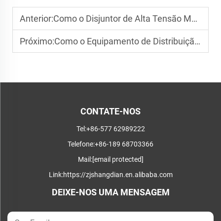
Anterior:
Como o Disjuntor de Alta Tensão Melhora a Confiabilidade do Sistema Elétrico?
Próximo:
Como o Equipamento de Distribuição de Energia Melhora a Eficiência Energética
CONTATE-NOS
Tel:
+86-577 62989222
Telefone:
+86-189 68703366
Mail:
[email protected]
Link:
https://zjshangdian.en.alibaba.com
DEIXE-NOS UMA MENSAGEM