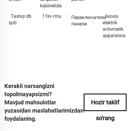
kabinetida
Tashqi db
11kv rmu
Asosiy
Переключатель
quti
elektrik
панели
avtomatik
apparatura
Kerakli narsangizni
topolmayapsizmi?
Mavjud mahsulotlar
Hozir taklif
yuzasidan maslahatlarimizdan
so'rang
foydalaning.