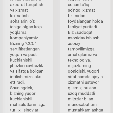
axborot tarqatish
uchun to'liq
va xizmat
so'nggi xizmat
ko‘rsatish
tizimidan
sohalarini o‘z
foydalangan holda
ichiga olgan ko‘p
faoliyat yuritadi.
yoqlama
Biz «sadoqat
kompaniyamiz.
asosida» ishlash
Bizning "CCC"
asosiy
sertifikatlangan
tamoyilimizga
yuqori va past
amal qilamiz va
kuchlanishli
texnologiya,
jihozlari xavfsizlik
mijozlarning
va sifatga bo‘lgan
qoniqishi, yuqori
intilishimizni aks
sifat hamda ajoyib
ettiradi.
xizmatni ustuvor
Shuningdek,
qilamiz; bu esa
bizning yuqori
uzoq muddatli
kuchlanishli
mijozlar bilan
mahsulotlarimizga
munosabatlarni
turli xil sinovlar
mustahkamlashga