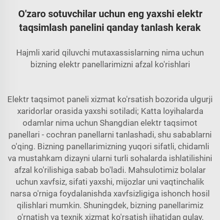
O'zaro sotuvchilar uchun eng yaxshi elektr
taqsimlash panelini qanday tanlash kerak
Hajmli xarid qiluvchi mutaxassislarning nima uchun
bizning elektr panellarimizni afzal ko'rishlari
Elektr taqsimot paneli xizmat ko'rsatish bozorida ulgurji
xaridorlar orasida yaxshi sotiladi; Katta loyihalarda
odamlar nima uchun Shangdian elektr taqsimot
panellari - cochran panellarni tanlashadi, shu sabablarni
o'qing. Bizning panellarimizning yuqori sifatli, chidamli
va mustahkam dizayni ularni turli sohalarda ishlatilishini
afzal ko'rilishiga sabab bo'ladi. Mahsulotimiz bolalar
uchun xavfsiz, sifati yaxshi, mijozlar uni vaqtinchalik
narsa o'rniga foydalanishda xavfsizligiga ishonch hosil
qilishlari mumkin. Shuningdek, bizning panellarimiz
o'rnatish va texnik xizmat ko'rsatish jihatidan qulay,