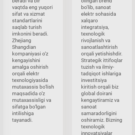
beradi va bir
olingan brend
vaqtda eng yuqori
bo'lib, sanoat
sifat va xizmat
elektr sohasida
standartlarini
xalqaro
saqlab turish
integratsiya,
imkonini beradi.
texnologik
Zhejiang
rivojlanish va
Shangdian
sanoatlashtirish
kompaniyasi o‘z
orqali yetishishdir.
kengayishini
Strategik ittifoqlar
amalga oshirish
tuzish va ilmiy-
orqali elektr
tadqiqot ishlariga
texnologiyasida
investitsiya
mutaxassis bo‘lish
kiritish orqali biz
maqsadida o‘z
global doirani
mutaxassisligi va
kengaytiramiz va
sifatga bo‘lgan
sanoat
intilishiga
samaradorligini
tayanadi.
oshiramiz. Bizning
texnologik
innovatsiyalar