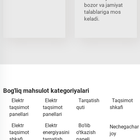
bozor va jamiyat
talablariga mos
keladi.
Bog'liq mahsulot kategoriyalari
Elektr
Elektr
Tarqatish
Taqsimot
taqsimot
taqsimot
quti
shkafi
panellari
panellari
Elektr
Elektr
Bo'lib
Nechegachar
taqsimot
energiyasini
o'tkazish
joy
shkafi
tarqatish
paneli