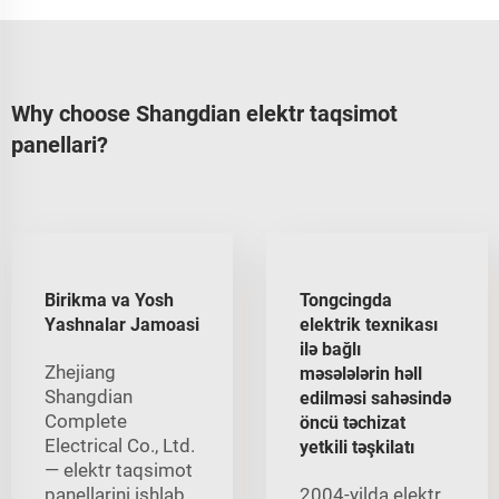
Why choose Shangdian elektr taqsimot
panellari?
Birikma va Yosh
Tongcingda
Yashnalar Jamoasi
elektrik texnikası
ilə bağlı
Zhejiang
məsələlərin həll
Shangdian
edilməsi sahəsində
Complete
öncü təchizat
Electrical Co., Ltd.
yetkili təşkilatı
— elektr taqsimot
panellarini ishlab
2004-yilda elektr