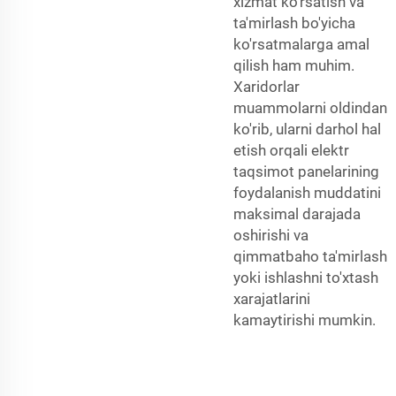
xizmat ko'rsatish va
ta'mirlash bo'yicha
ko'rsatmalarga amal
qilish ham muhim.
Xaridorlar
muammolarni oldindan
ko'rib, ularni darhol hal
etish orqali elektr
taqsimot panelarining
foydalanish muddatini
maksimal darajada
oshirishi va
qimmatbaho ta'mirlash
yoki ishlashni to'xtash
xarajatlarini
kamaytirishi mumkin.