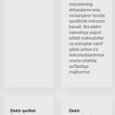
mijozlarning
ehtiyojlarini aniq
va barqaror tarzda
qondirish imkonini
beradi. Biz elektr
sanoatiga yuqori
sifatli mahsulotlar
va xizmatlar taklif
qilish uchun o'z
imkoniyatlarimizni
vosita sifatida
qo'llashga
majburmiz.
Elektr qurilish
Elektr