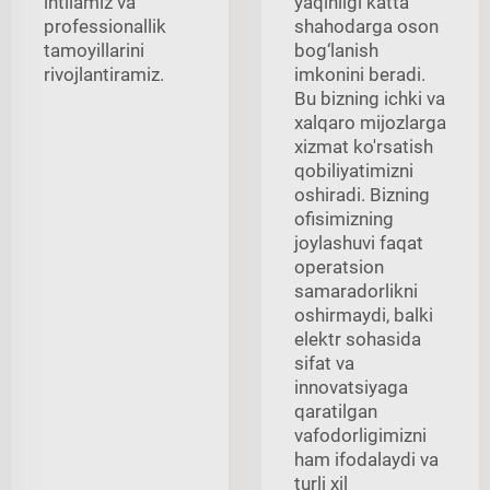
intilamiz va
yaqinligi katta
professionallik
shahodarga oson
tamoyillarini
bog‘lanish
rivojlantiramiz.
imkonini beradi.
Bu bizning ichki va
xalqaro mijozlarga
xizmat ko'rsatish
qobiliyatimizni
oshiradi. Bizning
ofisimizning
joylashuvi faqat
operatsion
samaradorlikni
oshirmaydi, balki
elektr sohasida
sifat va
innovatsiyaga
qaratilgan
vafodorligimizni
ham ifodalaydi va
turli xil