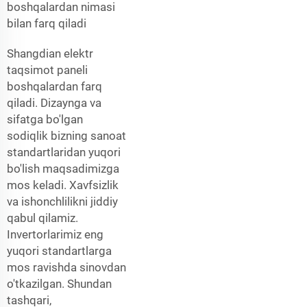
boshqalardan nimasi
bilan farq qiladi
Shangdian elektr
taqsimot paneli
boshqalardan farq
qiladi. Dizaynga va
sifatga bo'lgan
sodiqlik bizning sanoat
standartlaridan yuqori
bo'lish maqsadimizga
mos keladi. Xavfsizlik
va ishonchlilikni jiddiy
qabul qilamiz.
Invertorlarimiz eng
yuqori standartlarga
mos ravishda sinovdan
o'tkazilgan. Shundan
tashqari,