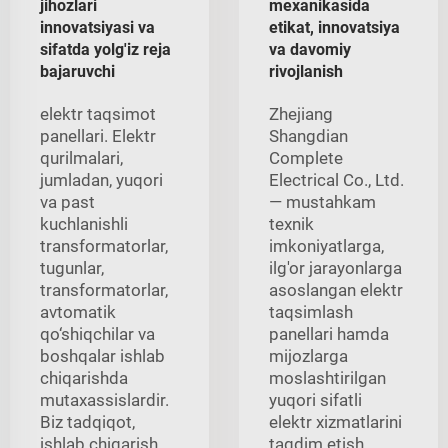
jihozlari
mexanikasida
innovatsiyasi va
etikat, innovatsiya
sifatda yolg'iz reja
va davomiy
bajaruvchi
rivojlanish
elektr taqsimot
Zhejiang
panellari. Elektr
Shangdian
qurilmalari,
Complete
jumladan, yuqori
Electrical Co., Ltd.
va past
— mustahkam
kuchlanishli
texnik
transformatorlar,
imkoniyatlarga,
tugunlar,
ilg'or jarayonlarga
transformatorlar,
asoslangan elektr
avtomatik
taqsimlash
qo‘shiqchilar va
panellari hamda
boshqalar ishlab
mijozlarga
chiqarishda
moslashtirilgan
mutaxassislardir.
yuqori sifatli
Biz tadqiqot,
elektr xizmatlarini
ishlab chiqarish,
taqdim etish