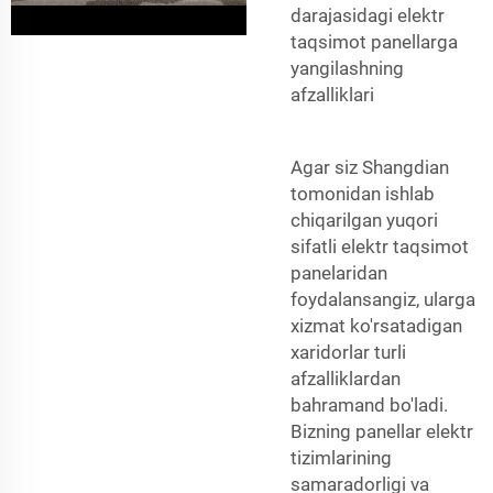
darajasidagi elektr
taqsimot panellarga
yangilashning
afzalliklari
Agar siz Shangdian
tomonidan ishlab
chiqarilgan yuqori
sifatli elektr taqsimot
panelaridan
foydalansangiz, ularga
xizmat ko'rsatadigan
xaridorlar turli
afzalliklardan
bahramand bo'ladi.
Bizning panellar elektr
tizimlarining
samaradorligi va