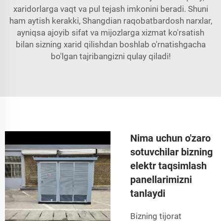
xaridorlarga vaqt va pul tejash imkonini beradi. Shuni
ham aytish kerakki, Shangdian raqobatbardosh narxlar,
ayniqsa ajoyib sifat va mijozlarga xizmat ko'rsatish
bilan sizning xarid qilishdan boshlab o'rnatishgacha
bo'lgan tajribangizni qulay qiladi!
Nima uchun o'zaro
sotuvchilar bizning
elektr taqsimlash
panellarimizni
tanlaydi
Bizning tijorat