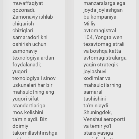
muvaffaqiyat
manzaralarga ega
qozonadi.
joyda joylashgan
Zamonaviy ishlab
bu kompaniya.
chiqarish
Milliy
chiziqlari
avtomagistral
samaradorlikni
104, Yongtaiwen
oshirish uchun
tezavtomagistrali
zamonaviy
va boshqa katta
texnologiyalardan
avtomagistralarga
foydalanadi;
yaqin strategik
yuqori
joylashuvi
texnologiyali sinov
xodimlar va
uskunalari har bir
mahsulotlarning
mahsulotning eng
samarali
yuqori sifat
tashishini
standartlariga
ta'minlaydi.
mos kelishini
Shuningdek,
ta'minlaydi. Biz
Venshui aeroporti
doimiy
va temir yo'l
takomillashtirishga
stansiyasiga