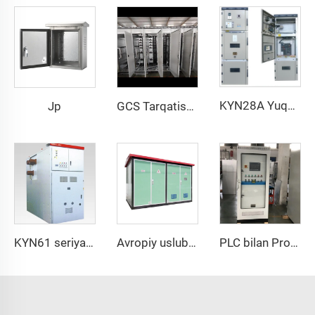
KYN28A Yuqori voltajli distributsiya shkaf
Jp
GCS Tarqatish Quti
KYN61 seriyasi switchgear
Avropiy uslubi bo‘lgan qutiq transformator stantsiyasi
PLC bilan Professional Suv Nasosi Boshqaruv Paneli – Doimiy Bosim Yechimi