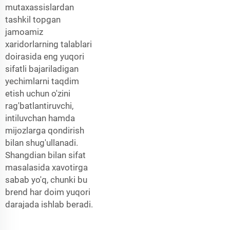
mutaxassislardan
tashkil topgan
jamoamiz
xaridorlarning talablari
doirasida eng yuqori
sifatli bajariladigan
yechimlarni taqdim
etish uchun o'zini
rag'batlantiruvchi,
intiluvchan hamda
mijozlarga qondirish
bilan shug'ullanadi.
Shangdian bilan sifat
masalasida xavotirga
sabab yo'q, chunki bu
brend har doim yuqori
darajada ishlab beradi.