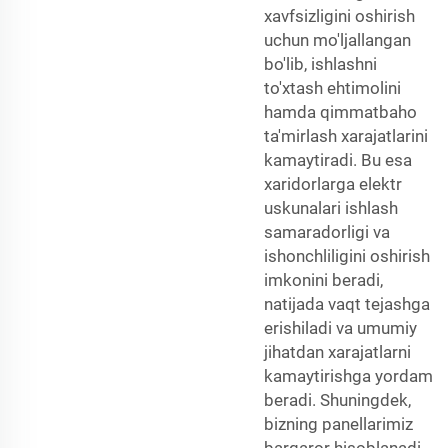
xavfsizligini oshirish
uchun mo'ljallangan
bo'lib, ishlashni
to'xtash ehtimolini
hamda qimmatbaho
ta'mirlash xarajatlarini
kamaytiradi. Bu esa
xaridorlarga elektr
uskunalari ishlash
samaradorligi va
ishonchliligini oshirish
imkonini beradi,
natijada vaqt tejashga
erishiladi va umumiy
jihatdan xarajatlarni
kamaytirishga yordam
beradi. Shuningdek,
bizning panellarimiz
barqaror hisoblanadi