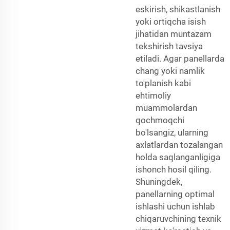
eskirish, shikastlanish
yoki ortiqcha isish
jihatidan muntazam
tekshirish tavsiya
etiladi. Agar panellarda
chang yoki namlik
to'planish kabi
ehtimoliy
muammolardan
qochmoqchi
bo'lsangiz, ularning
axlatlardan tozalangan
holda saqlanganligiga
ishonch hosil qiling.
Shuningdek,
panellarning optimal
ishlashi uchun ishlab
chiqaruvchining texnik