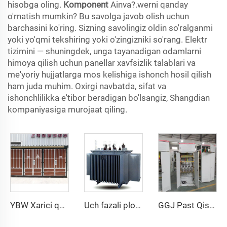
hisobga oling.
Komponent
Ainva?.werni qanday
o'rnatish mumkin? Bu savolga javob olish uchun
barchasini ko'ring. Sizning savolingiz oldin so'ralganmi
yoki yo'qmi tekshiring yoki o'zingizniki so'rang. Elektr
tizimini — shuningdek, unga tayanadigan odamlarni
himoya qilish uchun panellar xavfsizlik talablari va
me'yoriy hujjatlarga mos kelishiga ishonch hosil qilish
ham juda muhim. Oxirgi navbatda, sifat va
ishonchlilikka e'tibor beradigan bo'lsangiz, Shangdian
kompaniyasiga murojaat qiling.
YBW Xarici qutubli substation
Uch fazali ploskaya spiralliy qalbli to'liq yopiq distributsiya transformatori
GGJ Past Qisqa Jihatli Aks Reaktiv Quvvat Intellegent To‘ldirish Ustasi