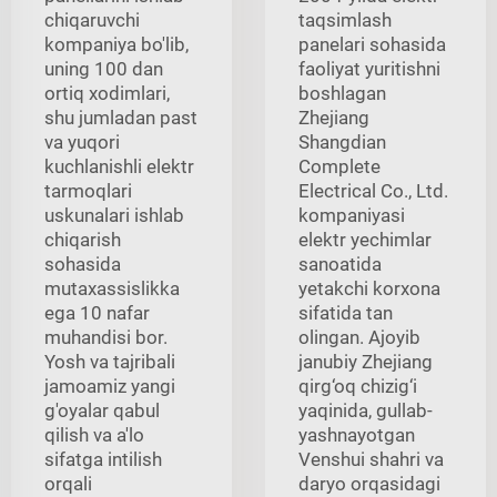
chiqaruvchi
taqsimlash
kompaniya bo'lib,
panelari sohasida
uning 100 dan
faoliyat yuritishni
ortiq xodimlari,
boshlagan
shu jumladan past
Zhejiang
va yuqori
Shangdian
kuchlanishli elektr
Complete
tarmoqlari
Electrical Co., Ltd.
uskunalari ishlab
kompaniyasi
chiqarish
elektr yechimlar
sohasida
sanoatida
mutaxassislikka
yetakchi korxona
ega 10 nafar
sifatida tan
muhandisi bor.
olingan. Ajoyib
Yosh va tajribali
janubiy Zhejiang
jamoamiz yangi
qirg‘oq chizig‘i
g'oyalar qabul
yaqinida, gullab-
qilish va a'lo
yashnayotgan
sifatga intilish
Venshui shahri va
orqali
daryo orqasidagi