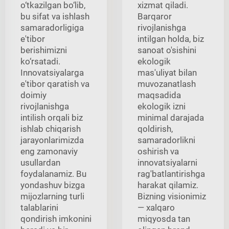
o‘tkazilgan bo‘lib,
xizmat qiladi.
bu sifat va ishlash
Barqaror
samaradorligiga
rivojlanishga
e'tibor
intilgan holda, biz
berishimizni
sanoat o'sishini
ko‘rsatadi.
ekologik
Innovatsiyalarga
mas'uliyat bilan
e'tibor qaratish va
muvozanatlash
doimiy
maqsadida
rivojlanishga
ekologik izni
intilish orqali biz
minimal darajada
ishlab chiqarish
qoldirish,
jarayonlarimizda
samaradorlikni
eng zamonaviy
oshirish va
usullardan
innovatsiyalarni
foydalanamiz. Bu
rag'batlantirishga
yondashuv bizga
harakat qilamiz.
mijozlarning turli
Bizning visionimiz
talablarini
— xalqaro
qondirish imkonini
miqyosda tan