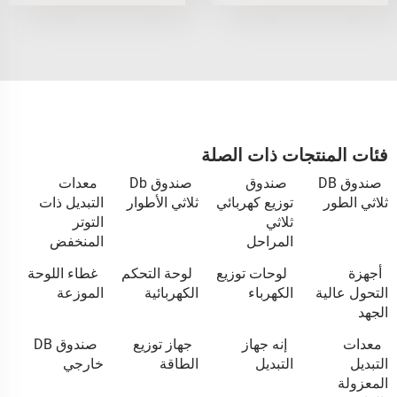
فئات المنتجات ذات الصلة
صندوق DB
صندوق
صندوق Db
معدات
ثلاثي الطور
توزيع كهربائي
ثلاثي الأطوار
التبديل ذات
ثلاثي
التوتر
المراحل
المنخفض
أجهزة
لوحات توزيع
لوحة التحكم
غطاء اللوحة
التحول عالية
الكهرباء
الكهربائية
الموزعة
الجهد
معدات
إنه جهاز
جهاز توزيع
صندوق DB
التبديل
التبديل
الطاقة
خارجي
المعزولة