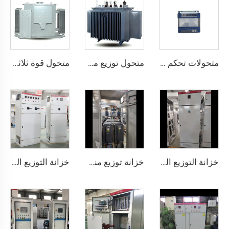
متحولات تحكم سلسلة RBK (BK)
متحول توزيع مغلق بالكامل بقلب لفائف ثلاثية الأطوار مسطحة
متحول قوة ثلاثي الأطوار مغمور في زيت المعادن
خزانة التوزيع الكهربائي منخفضة الجهد من نوع GGD
خزانة توزيع منخفضة الجهد GGD 630A-4000A، ثلاثي الفاز، تصميم معياري
خزانة التوزيع الكهربائي منخفضة الجهد من نوع GGD