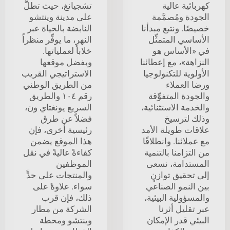
كهربائية عالية
تشجيانغ، حيث تطلُّ
الجودة ومُصمَّمة
على مدينة وينتشو
خصيصًا. ونتبع مبدأنا
النابضة بالحياة عبر
الأساسي المتمثِّل
النهر، ما يوفِّر منظراً
في «الأساس هو
خلاباً لعملياتها.
النزاهة»، مع إعطائنا
وبفضل موقعها
الأولوية للتكنولوجيا
الاستراتيجي القريب
ورضا العملاء
من الطريق الوطني
والجودة المتفوِّقة
رقم ١٠٤ والطريق
والخدمة الاستثنائية،
السريع يونغتاي ون،
وذلك لترسيخ
فضلاً عن طرق
علاقات طويلة الأمد
رئيسية أخرى، فإن
مع عملائنا. وانطلاقًا
هذا الموقع يضمن
من التزامنا بالتنمية
كفاءةً عاليةً في نقل
المستدامة، نسعى
الموظفين
إلى تحقيق توازنٍ
والمنتجات على حدٍّ
بين النمو الصناعي
سواء. علاوةً على
والمسؤولية البيئية،
ذلك، فإن قرب
عبر تقليل أثرنا
الشركة من مطار
البيئي قدر الإمكان
وينتشو ومحطة