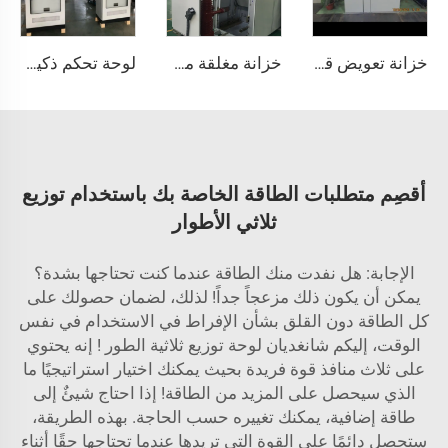
خزانة تعويض قوة تفاعلية منخفضة الجهد
خزانة مغلقة من نوع KYN61
لوحة تحكم ذكية 380 فولت / 50 هرتز مع درجة حماية IP54 لمضخة المياه مع واجهة الإنسان-الآلة (HMI) الخاصة بوحدة التحكم القابلة للبرمجة (PLC) ومحول التردد (VFD)، ومعدات توزيع الطاقة مع مراقبة عن بُعد
أقصِم متطلبات الطاقة الخاصة بك باستخدام توزيع
ثلاثي الأطوار
الإجابة: هل نفدت منك الطاقة عندما كنت تحتاجها بشدة؟
يمكن أن يكون ذلك مزعجاً جداً! لذلك، لضمان حصولك على
كل الطاقة دون القلق بشأن الإفراط في الاستخدام في نفس
الوقت، إليكم شانغديان
لوحة توزيع ثلاثية الطور
! إنه يحتوي
على ثلاث منافذ قوة فريدة بحيث يمكنك اختيار استراتيجيًا ما
الذي سيحصل على المزيد من الطاقة! إذا احتاج شيئٌ إلى
طاقة إضافية، يمكنك تغييره حسب الحاجة. بهذه الطريقة،
ستحصل دائمًا على القوة التي تريدها عندما تحتاجها حقًا أثناء