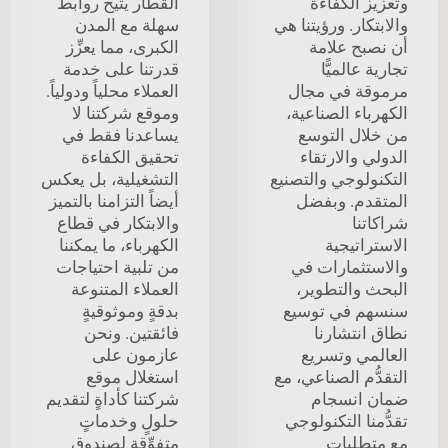
وتعزيز الكفاءة
القطار يتيح روابط
والابتكار. ورؤيتنا هي
سهلة مع المدن
أن نصبح علامة
الكبرى، مما يعزِّز
تجارية عالميًّا
قدرتنا على خدمة
مرموقة في مجال
العملاء محلياً ودولياً.
الكهرباء الصناعية،
وموقع شركتنا لا
من خلال التوسع
يساعدنا فقط في
الدولي والارتقاء
تحقيق الكفاءة
التكنولوجي والتصنيع
التشغيلية، بل يعكس
المتقدم. وبفضل
أيضاً التزامنا بالتميز
شراكاتنا
والابتكار في قطاع
الاستراتيجية
الكهرباء، ما يمكننا
والاستثمارات في
من تلبية احتياجات
البحث والتطوير،
العملاء المتنوعة
سنسهم في توسيع
بدقةٍ وموثوقيةٍ
نطاق انتشارنا
فائقتين. ونحن
العالمي وتسريع
عازمون على
التقدُّم الصناعي، مع
استغلال موقع
ضمان انسجام
شركتنا كأداةٍ لتقديم
تقدُّمنا التكنولوجي
حلولٍ وخدماتٍ
مع متطلبات
متفوِّقةٍ لصندوق