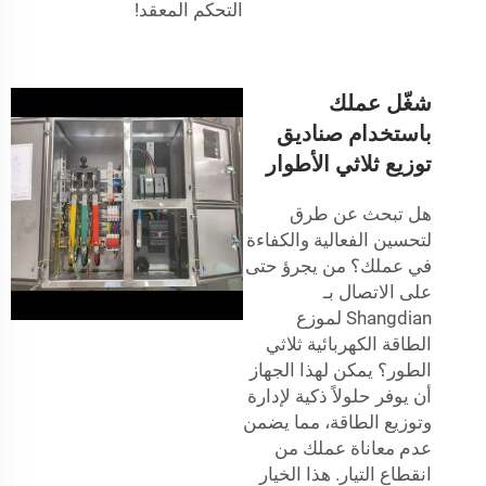
التحكم المعقد!
شغّل عملك
باستخدام صناديق
توزيع ثلاثي الأطوار
هل تبحث عن طرق
لتحسين الفعالية والكفاءة
في عملك؟ من يجرؤ حتى
على الاتصال بـ
Shangdian لموزع
الطاقة الكهربائية ثلاثي
الطور؟ يمكن لهذا الجهاز
أن يوفر حلولاً ذكية لإدارة
وتوزيع الطاقة، مما يضمن
عدم معاناة عملك من
انقطاع التيار. هذا الخيار