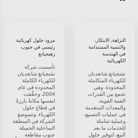
النزاهة، الابتكار،
مزود حلول كهربائية
والتنمية المستدامة
رئيسي في جنوب
في الهندسة
زهيجيانغ
الكهربائية
تأسست شركة
تشجيانغ شانغديان
تشجيانغ شانغديان
للكهرباء المتكاملة
للكهرباء الكاملة
المحدودة. وهي
المحدودة في عام
تجمع بين القدرات
2004، وحقَّقت
الفنية القوية،
لنفسها مكانةً بارزةً
والمعدات المتقدمة
في قطاع حلول
في عمليات التصنيع،
الكهرباء. وتتموضع
وعملية شاملة
الشركة في المنطقة
للخدمات ما بعد
الساحلية الجميلة
البيع، لتوفير حلول
جنوب مقاطعة