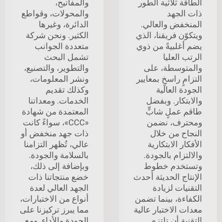
الطاقة ثلاثية الطور
والمفاتيح،
ذات الجهد
والمحولات، وقواطع
المنخفض والعالي.
الدائرة، وغيرها
ويتكوّن فريقنا، الذي
الكثير. ونحن شركة
يضم أغلبيةً من ذوي
متعددة الجوانب
الرتب العليا
تشمل البحث
والمتوسطة، على
والتطوير، والتصنيع،
التزامٍ راسخٍ بمعايير
ونشر المعلومات،
الجودة العالية
وكذلك تقديم
والابتكار. وبفضل
الخدمات. ومعداتنا
طاقم عملٍ شابٍّ
المعتمدة من شهادة
ومحترف، نضمن
«CCC»، سواءً كانت
النجاح من خلال
ذات جهد منخفض أو
الأفكار الابتكارية
عالي، تُظهر التزامنا
والالتزام بالجودة.
بالسلامة والجودة.
وتستخدم خطوط
وبإضافة إلى ذلك،
الإنتاج الحديثة أحدث
خضع منتجاتنا ذات
التقنيات لزيادة
الجهد العالي لعدة
الكفاءة، بينما تضمن
أنواع من الاختبارات،
معدات الاختبار عالية
مما يبرز تركيزنا على
التقنية أن تلتزم
الجودة والأداء. ومع