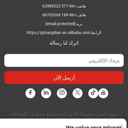
هاتف:
+86-577 62989222
هاتف:
+86-189 68703366
بريد:
[email protected]
الرابط:
https://zjshangdian.en.alibaba.com
اترك لنا رسالة
أرسل الآن
حقوق النشر محفوظة © شركة تشجيانغ شانغديان للصناعات
الكهربائية المتكاملة المحدودة. جميع الحقوق محفوظة |
سياسة
الخصوصية
|
المدونة