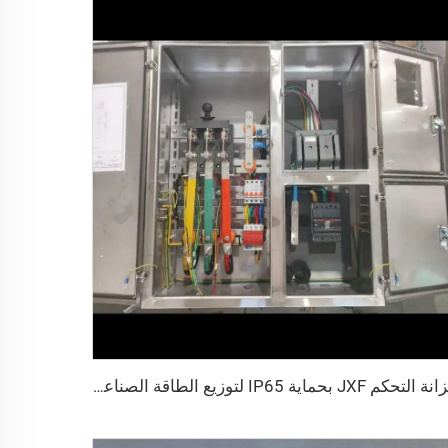
خزانة التحكم JXF بحماية IP65 لتوزيع الطاقة الصناعية