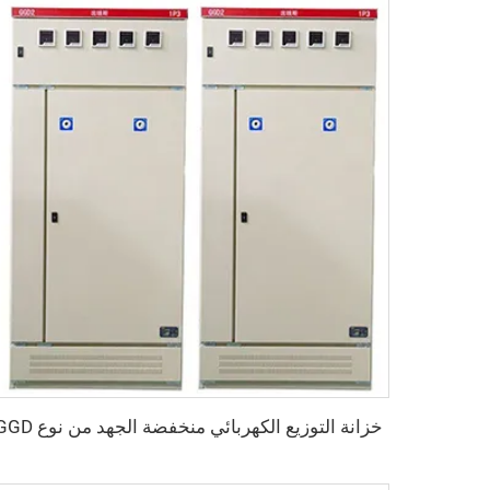
خزانة التوزيع الكهربائي منخفضة الجهد من نوع GGD