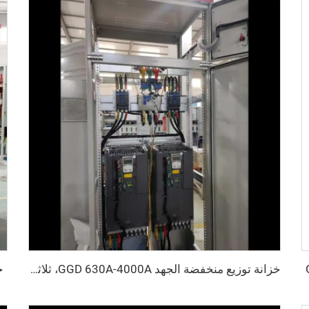
خ
خزانة توزيع منخفضة الجهد GGD 630A-4000A، ثلاثي الفاز، تصميم معياري