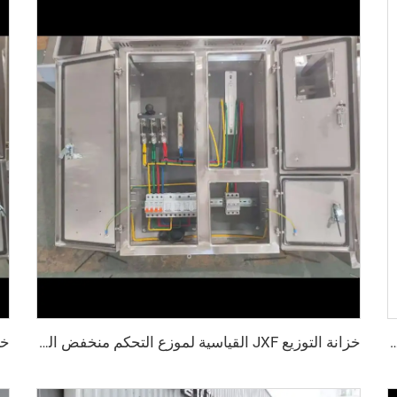
GGD 400A-32، حماية IP30، للاستخدام التجاري والصناعي
خزانة التوزيع JXF القياسية لموزع التحكم منخفض الجهد متعدد الاستخدامات