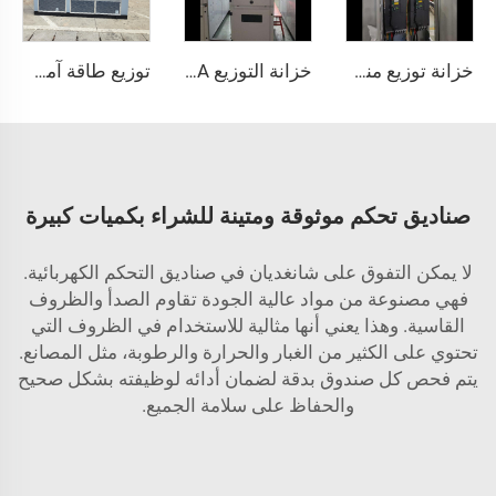
خزانة توزيع منخفضة الجهد GGD 630A-4000A، ثلاثي الفاز، تصميم معياري
خزانة التوزيع KYN28A
توزيع طاقة آمن وموثوق
صناديق تحكم موثوقة ومتينة للشراء بكميات كبيرة
لا يمكن التفوق على شانغديان في صناديق التحكم الكهربائية.
فهي مصنوعة من مواد عالية الجودة تقاوم الصدأ والظروف
القاسية. وهذا يعني أنها مثالية للاستخدام في الظروف التي
تحتوي على الكثير من الغبار والحرارة والرطوبة، مثل المصانع.
يتم فحص كل صندوق بدقة لضمان أدائه لوظيفته بشكل صحيح
والحفاظ على سلامة الجميع.