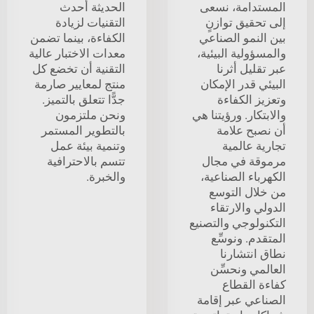
المستدامة، نسعى
الحديثة أحدث
إلى تحقيق توازنٍ
التقنيات لزيادة
بين النمو الصناعي
الكفاءة، بينما تضمن
والمسؤولية البيئية،
معدات الاختبار عالية
عبر تقليل أثرنا
التقنية أن تخضع كل
البيئي قدر الإمكان
منتج لمعايير صارمة
وتعزيز الكفاءة
جدًّا تتعلق بالتميز.
والابتكار. ورؤيتنا هي
ونحن ملتزمون
أن نصبح علامة
بالتطوير المستمر
تجارية عالمية
وتنمية بيئة عمل
مرموقة في مجال
تتسم بالاحترافية
الكهرباء الصناعية،
والخبرة.
من خلال التوسع
الدولي والارتقاء
التكنولوجي والتصنيع
المتقدم. ونوسِّع
نطاق انتشارنا
العالمي ونحسِّن
كفاءة القطاع
الصناعي عبر إقامة