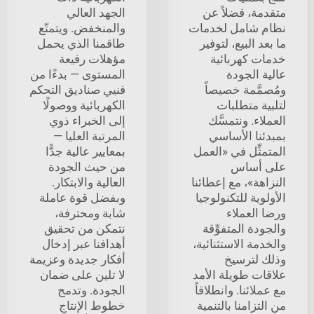
متقدمة، فضلاً عن
الجهد العالي
نظام شامل لخدمات
والمنخفض. ويتمتّع
ما بعد البيع، لتوفير
طاقمنا الذي يحمل
خدمات كهربائية
مؤهلات رفيعة
عالية الجودة
المستوى — بدءًا من
ومُصمَّمة خصيصاً
فنيي صناديق التحكم
لتلبية متطلبات
الكهربائية ووصولًا
العملاء. ونتمسَّك
إلى الخبراء ذوي
بمبدئنا الأساسي
المرتبة العليا —
المتمثِّل في «العمل
بمعايير عالية جدًّا
على أساس
من حيث الجودة
النزاهة»، مع إعطائنا
العالية والابتكار.
الأولوية للتكنولوجيا
وبفضل قوة عاملة
ورضا العملاء
شابة ومحترفة،
والجودة المتفوِّقة
نتمكن من تحقيق
والخدمة الاستثنائية،
أهدافنا عبر إدخال
وذلك لترسيخ
أفكار جديدة وعزيمة
علاقات طويلة الأمد
لا تلين على ضمان
مع عملائنا. وانطلاقاً
الجودة. وتدمج
من التزامنا بالتنمية
خطوط الإنتاج