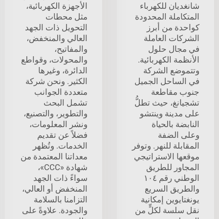
شانغديان للكهرباء
الأجهزة الكهربائية،
المتكاملة المحدودة
مثل محطات
كواحدة من أبرز
التحويل ذات الجهد
الشركات العاملة
العالي والمنخفض،
في مجال حلول
والمفاتيح،
الأنظمة الكهربائية.
والمحولات، وقواطع
وتتموضع الشركة
الدائرة، وغيرها
في الساحل الجميل
الكثير. ونحن شركة
جنوب مقاطعة
متعددة الجوانب
تشجيانغ، حيث تطلُّ
تشمل البحث
على مدينة وينتشو
والتطوير، والتصنيع،
النابضة بالحياة
ونشر المعلومات،
وعلى الضفة
فضلاً عن تقديم
المقابلة للنهر. وتوفر
الخدمات. وتُظهر
موقعها الاستراتيجي
معداتنا المعتمدة من
المجاور للطريق
شهادة «CCC»،
الوطني رقم ١٠٤
سواءً ذات الجهد
والطريق السريع
المنخفض أو العالي،
يونغتايوين إمكانية
التزامنا بالسلامة
نقل سلسة لكلٍّ من
والجودة. علاوةً على