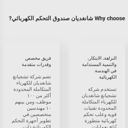
Why choose شانغديان صندوق التحكم الكهربائي?
النزاهة، الابتكار،
فريق مخصص
والتنمية المستدامة
وقدرات متقدمة
في الهندسة
تضم شركة تشجيانغ
الكهربائية
شانغديان للكهرباء
تستخدم شركة
المتكاملة المحدودة
تشجيانغ شانغديان
أكثر من ١٠٠
للكهرباء المتكاملة
موظف، ومن بينهم
المحدودة تقنيات
١٠ مهندسين
قوية وعلب تحكم
متخصصين في
كهربائية متطورة
تطوير أجهزة التحكم
تُنتَج بعمليات
الكهربائية ذات