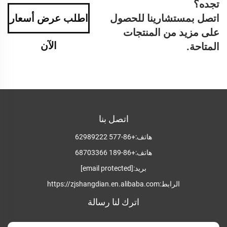
تجده؟
اتصل بمستشارينا للحصول
اطلب عرض أسعار
على مزيد من المنتجات
الآن
المتاحة.
اتصل بنا
هاتف:
+86-577 62989222
هاتف:
+86-189 68703366
بريد:
[email protected]
الرابط:
https://zjshangdian.en.alibaba.com
اترك لنا رسالة