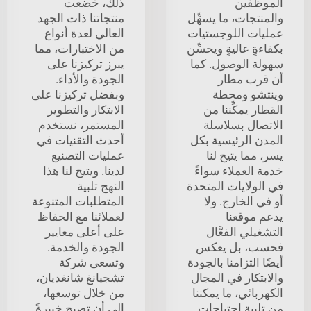
الموظفين
ذلك، خضعت
والمنتجات، ما يسهِّل
منتجاتنا ذات الجهد
عمليات اللوجستيات
العالي لعدة أنواع
بكفاءةٍ عاليةٍ ويحسِّن
من الاختبارات، مما
سهولة الوصول. كما
يبرز تركيزنا على
أن قرب مطار
الجودة والأداء.
وينتشو ومحطة
وبفضل تركيزنا على
القطار يمكِّننا من
الابتكار والتطوير
الاتصال بسلاسلة
المستمر، نستخدم
المدن الرئيسية بكل
أحدث التقنيات في
يسر، مما يتيح لنا
عمليات التصنيع
خدمة العملاء سواءً
لدينا. ويتيح لنا هذا
في الولايات المتحدة
النهج تلبية
أو في الخارج. ولا
المتطلبات المتنوعة
يدعم موقعنا
لعملائنا مع الحفاظ
التشغيلي الفعَّال
على أعلى معايير
فحسب، بل يعكس
الجودة والخدمة.
أيضًا التزامنا بالجودة
وتسعى شركة
والابتكار في المجال
تشجيانغ شانغديان،
الكهربائي، ما يمكننا
من خلال توسعها،
من تلبية احتياجات
إلى أن تصبح خبيرةً