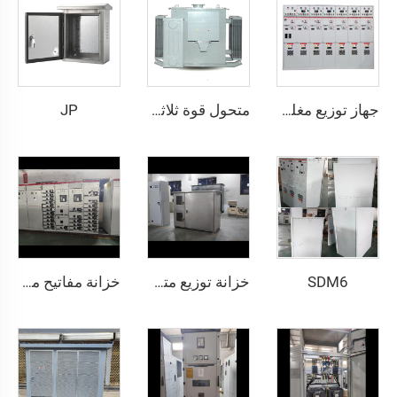
JP
جهاز توزيع مغلق بمعدن يعمل بالتيار المتردد موديل HXGN15 -12
متحول قوة ثلاثي الأطوار مغمور في زيت المعادن
SDM6
خزانة توزيع متعددة الوظائف لتحكم الطاقة في المصنع والمبني
خزانة مفاتيح منخفضة الجهد قابلة للسحب - GCS