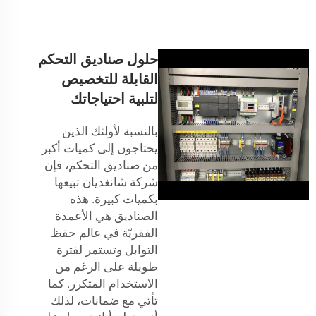
حلول صناديق التحكم
القابلة للتخصيص
لتلبية احتياجاتك
بالنسبة لأولئك الذين
يحتاجون إلى كميات أكبر
من صناديق التحكم، فإن
شركة شانغديان تبيعها
بكميات كبيرة. هذه
الصناديق هي الأعمدة
الفقريّة في عالم حفظ
التوابل وتستمر لفترة
طويلة على الرغم من
الاستخدام المتكرر. كما
تأتي مع ضمانات، لذلك