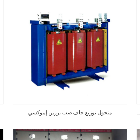
متحول توزيع جاف صب برزين إيبوكسي
يع داخلي معزول بالمعدن وقابل للتحويل في المنتصف موديل KYN28A -12 (GZS1)