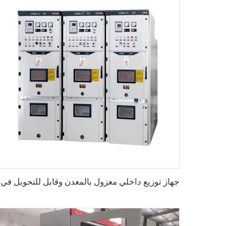
جهاز توز