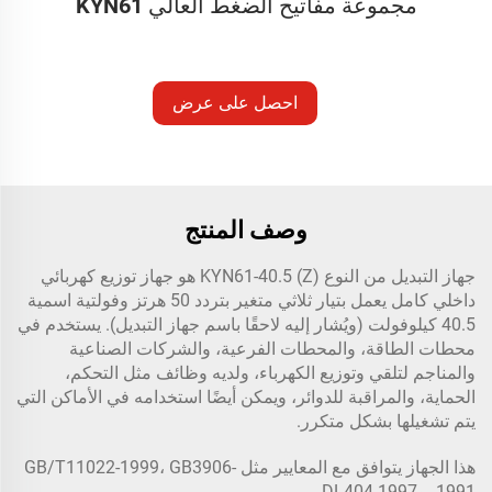
مجموعة مفاتيح الضغط العالي KYN61
احصل على عرض
أسعار
وصف المنتج
جهاز التبديل من النوع KYN61-40.5 (Z) هو جهاز توزيع كهربائي
داخلي كامل يعمل بتيار ثلاثي متغير بتردد 50 هرتز وفولتية اسمية
40.5 كيلوفولت (ويُشار إليه لاحقًا باسم جهاز التبديل). يستخدم في
محطات الطاقة، والمحطات الفرعية، والشركات الصناعية
والمناجم لتلقي وتوزيع الكهرباء، ولديه وظائف مثل التحكم،
الحماية، والمراقبة للدوائر، ويمكن أيضًا استخدامه في الأماكن التي
يتم تشغيلها بشكل متكرر.
هذا الجهاز يتوافق مع المعايير مثل GB/T11022-1999، GB3906-
1991، وDL404-1997.