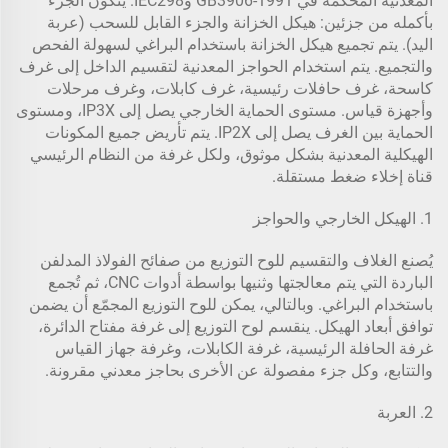
المعدنية المحكمة في GB3906-1991 وIEC298. يتكون الجزء
بأكمله من جزئين: هيكل الخزانة والجزء القابل للسحب (عربة
اليد). يتم تجميع هيكل الخزانة باستخدام البراغي لسهولة الفحص
والتجميع. يتم استخدام الحواجز المعدنية لتقسيم الداخل إلى غرف
كاسحة، غرف حافلات رئيسية، غرف كابلات، وغرف مرحلات
وأجهزة قياس. مستوى الحماية الخارجي يصل إلى IP3X، ومستوى
الحماية بين الغرف يصل إلى IP2X. يتم تأريض جميع المكونات
الهيكلية المعدنية بشكل موثوق، ولكل غرفة من النظام الرئيسي
قناة إخلاء ضغط مستقلة.
1. الهيكل الخارجي والحواجز
يُصنع الغلاف والتقسيم للوح التوزيع من صفائح الفولاذ المدلفن
الباردة التي يتم معالجتها وثنيها بواسطة أدوات CNC، ثم تُجمع
باستخدام البراغي. وبالتالي، يمكن للوح التوزيع المجمّع أن يضمن
توافق أبعاد الهيكل. ينقسم لوح التوزيع إلى غرفة مفتاح الدائرة،
غرفة الحافلة الرئيسية، غرفة الكابلات، وغرفة جهاز القياس
والتتابع، وكل جزء مفصولة عن الأخرى بحاجز معدني مقرونة.
2. العربة