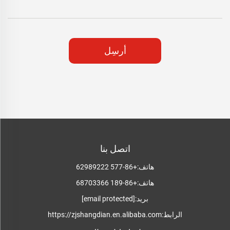
أرسِل
اتصل بنا
هاتف:
+86-577 62989222
هاتف:
+86-189 68703366
بريد:
[email protected]
الرابط:
https://zjshangdian.en.alibaba.com