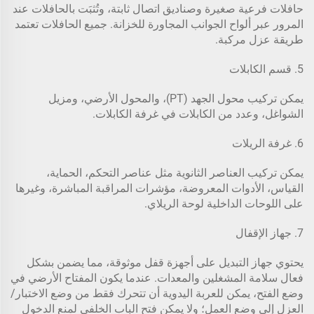
حافلات فرعية صغيرة وصناديق اتصال ثابتة، وتُثبَت بالحافلات عند
المرور عبر ألواح الجوانب المجاورة للخزانة. جميع الحافلات تعتمد
طريقة عزل مركبة.
5. قسم الكابلات
يمكن تركيب محول الجهد (PT)، والمحول الأرضي، ومزيل
الشواغل، وعدد من الكابلات في غرفة الكابلات.
6. غرفة الريلات
يمكن تركيب العناصر الثانوية مثل عناصر التحكم، الحماية،
القياس، الأدوات المعروضة، مؤشرات المراقبة المباشرة، وغيرها
على اللوحات الداخلية لوحة الريلاي.
7. جهاز الإقفال
يحتوي جهاز التبديل على أجهزة قفل موثوقة، مما يضمن بشكل
فعال سلامة المشغلين والمعدات. عندما يكون المفتاح الأرضي في
وضع الفتح، يمكن للعربة اليدوية أن تتحرك فقط من وضع الاختبار/
العزل إلى وضع العمل؛ ولا يمكن فتح الباب الخلفي لمنع الدخول