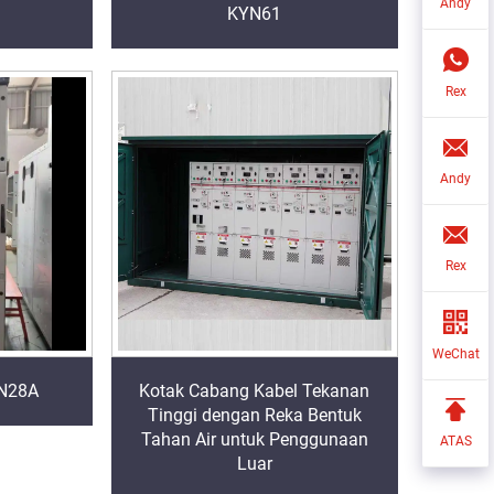
Andy
KYN61
Rex
Andy
Rex
WeChat
YN28A
Kotak Cabang Kabel Tekanan
Tinggi dengan Reka Bentuk
Tahan Air untuk Penggunaan
ATAS
Luar