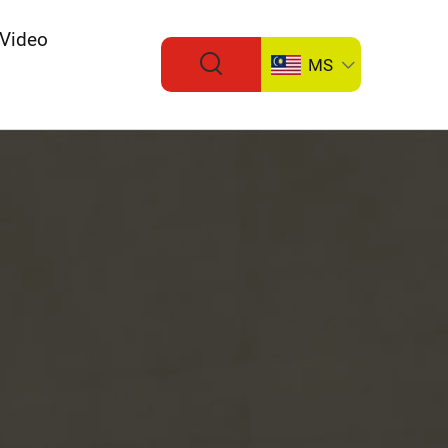
Video
MS