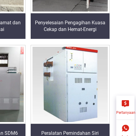
lamat dan
Penyelesaian Pengagihan Kuasa
ai
Cekap dan Hemat-Energi
Pertanyaan
han SDM6
Peralatan Pemindahan Siri