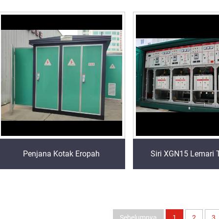
Penjana Kotak Eropah
Siri XGN15 Lemari
Sebelumnya
1
2
3