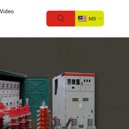
Video
MS