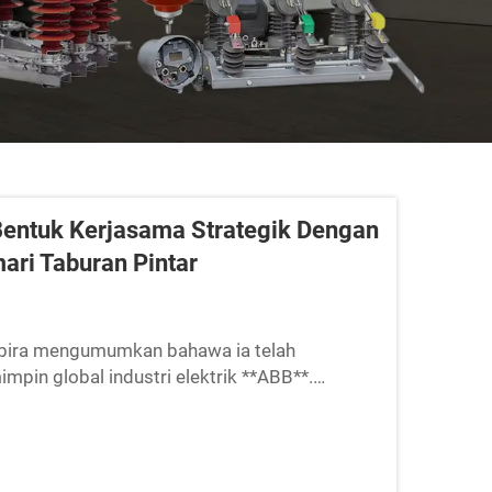
. Bentuk Kerjasama Strategik Dengan
ri Taburan Pintar
embira mengumumkan bahawa ia telah
pin global industri elektrik **ABB**.
sama dan inovasi lemari taburan pintar...