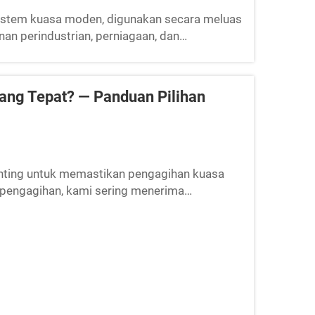
istem kuasa moden, digunakan secara meluas
nan perindustrian, perniagaan, dan
unaan, ramai pengguna mungkin menghadapi
ang Tepat? — Panduan Pilihan
enting untuk memastikan pengagihan kuasa
 pengagihan, kami sering menerima
suai. Hari ini, kami akan memberikan