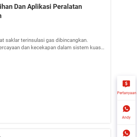
han Dan Aplikasi Peralatan
n
t saklar terinsulasi gas dibincangkan.
ercayaan dan kecekapan dalam sistem kuasa,
 menjadi sebahagian penting dalam moden...
Pertanyaan
Andy