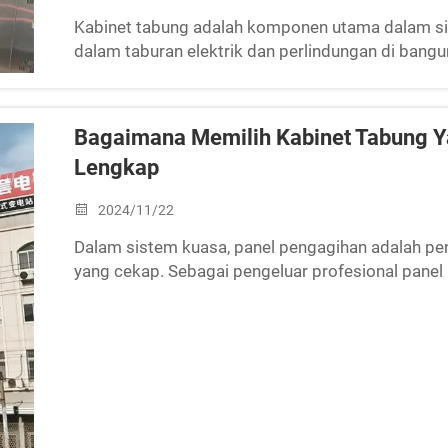
Kabinet tabung adalah komponen utama dalam s
dalam taburan elektrik dan perlindungan di bangu
perumahan. Walau bagaimanapun, semasa pengg
beberapa masalah biasa. Hari ini...
Bagaimana Memilih Kabinet Tabung Y
Lengkap
2024/11/22
Dalam sistem kuasa, panel pengagihan adalah p
yang cekap. Sebagai pengeluar profesional panel
pertanyaan mengenai cara memilih produk yang se
penerangan yang lengkap...