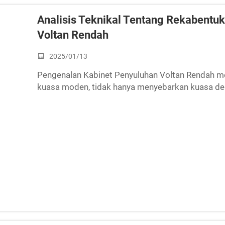
Analisis Teknikal Tentang Rekabentu
Voltan Rendah
2025/01/13
Pengenalan Kabinet Penyuluhan Voltan Rendah m
kuasa moden, tidak hanya menyebarkan kuasa den
tetapi juga melindungi dan mengawal litar. Den
automatik...