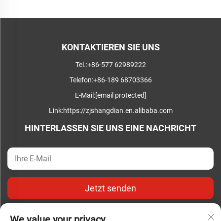
wachsende Nachfrage nach Elektrizität und
Branchenstandards zu decken. Die Serie umfasst Hoch-
und Niederspannungsschaltanlagen...
KONTAKTIEREN SIE UNS
Tel.:
+86-577 62989222
Telefon:
+86-189 68703366
E-Mail:
[email protected]
Link:
https://zjshangdian.en.alibaba.com
HINTERLASSEN SIE UNS EINE NACHRICHT
Jetzt senden
We value your privacy