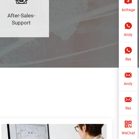
Anfrage
After-Sales-
Support
Andy
Rex
Andy
Rex
WeChat