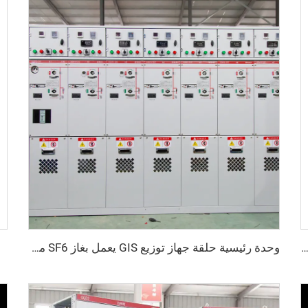
يع داخلي معزول بالمعدن وقابل للتحويل في المنتصف موديل KYN28A -12 (GZS1)
وحدة رئيسية حلقة جهاز توزيع GIS يعمل بغاز SF6 موديل SM6