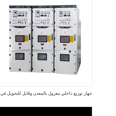
جهاز توز