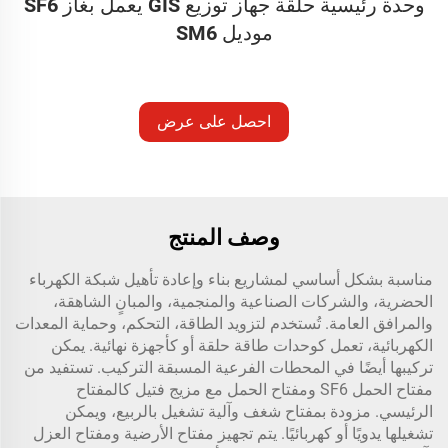
وحدة رئيسية حلقة جهاز توزيع GIS يعمل بغاز SF6
موديل SM6
احصل على عرض
أسعار
وصف المنتج
مناسبة بشكل أساسي لمشاريع بناء وإعادة تأهيل شبكة الكهرباء
الحضرية، والشركات الصناعية والمنجمية، والمبانٍ الشاهقة،
والمرافق العامة. تُستخدم لتزويد الطاقة، التحكم، وحماية المعدات
الكهربائية، تعمل كوحدات طاقة حلقة أو كأجهزة نهائية. يمكن
تركيبها أيضًا في المحطات الفرعية المسبقة التركيب. تستفيد من
مفتاح الحمل SF6 ومفتاح الحمل مع مزيج فتيل كالمفتاح
الرئيسي. مزودة بمفتاح شغف وآلية تشغيل بالربيع، ويمكن
تشغيلها يدويًا أو كهربائيًا. يتم تجهيز مفتاح الأرضية ومفتاح العزل