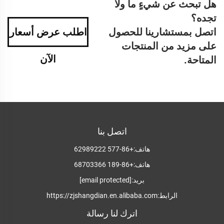
هل تبحث عن شيءٍ ما ولا
تجده؟
اتصل بمستشارينا للحصول
اطلب عرض أسعار
على مزيد من المنتجات
الآن
المتاحة.
اتصل بنا
هاتف:
+86-577 62989222
هاتف:
+86-189 68703366
بريد:
[email protected]
الرابط:
https://zjshangdian.en.alibaba.com
اترك لنا رسالة