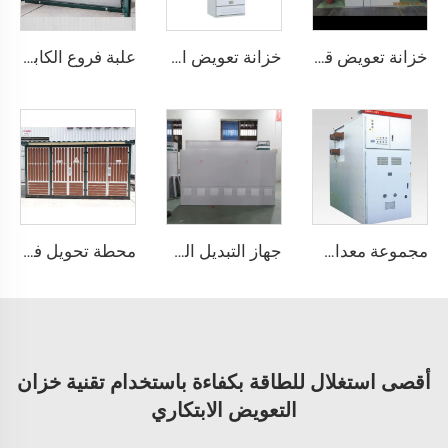
خزانة تعويض قوة تفاعلية منخفضة الجهد
خزانة تعويض الطاقة العاكس
علبة فروع الكابلات ذات الضغط العالي بتصميم مقاوم للماء للاستخدام الخارجي
مجموعة معدات التبديل KYN61
جهاز التبديل العازل بالغاز SDM6
محطة تحويل فولتيage عالية
أقصى استغلال للطاقة بكفاءة باستخدام تقنية خزان
التعويض الابتكاري