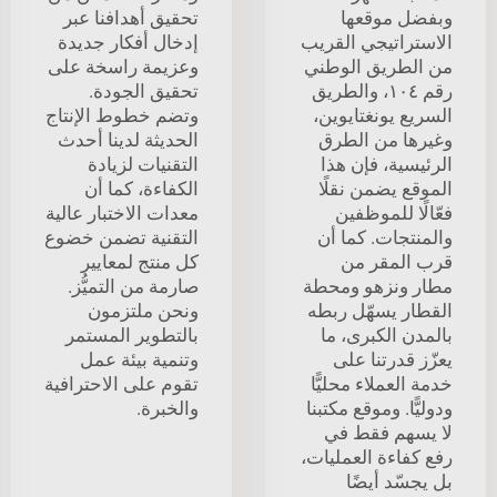
وبفضل موقعها
تحقيق أهدافنا عبر
الاستراتيجي القريب
إدخال أفكار جديدة
من الطريق الوطني
وعزيمة راسخة على
رقم ١٠٤، والطريق
تحقيق الجودة.
السريع يونغتايوين،
وتضم خطوط الإنتاج
وغيرها من الطرق
الحديثة لدينا أحدث
الرئيسية، فإن هذا
التقنيات لزيادة
الموقع يضمن نقلًا
الكفاءة، كما أن
فعّالًا للموظفين
معدات الاختبار عالية
والمنتجات. كما أن
التقنية تضمن خضوع
قرب المقر من
كل منتج لمعايير
مطار ونزهو ومحطة
صارمة من التميُّز.
القطار يسهّل ربطه
ونحن ملتزمون
بالمدن الكبرى، ما
بالتطوير المستمر
يعزّز قدرتنا على
وتنمية بيئة عمل
خدمة العملاء محليًّا
تقوم على الاحترافية
ودوليًّا. وموقع مكتبنا
والخبرة.
لا يسهم فقط في
رفع كفاءة العمليات،
بل يجسّد أيضًا