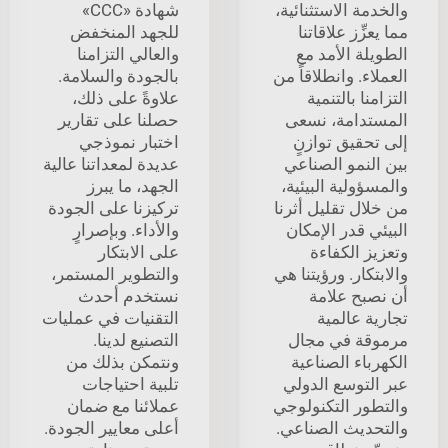
والخدمة الاستثنائية،
شهادة «CCC»
مما يعزِّز علاقاتنا
للجهد المنخفض
الطويلة الأمد مع
والعالي التزامنا
العملاء. وانطلاقاً من
بالجودة والسلامة.
التزامنا بالتنمية
علاوةً على ذلك،
المستدامة، نسعى
حصلنا على تقارير
إلى تحقيق توازنٍ
اختبار نموذجي
بين النمو الصناعي
عديدة لمعداتنا عالية
والمسؤولية البيئية،
الجهد، ما يبرز
من خلال تقليل أثرنا
تركيزنا على الجودة
البيئي قدر الإمكان
والأداء. وبإصرارٍ
وتعزيز الكفاءة
على الابتكار
والابتكار. ورؤيتنا هي
والتطوير المستمر،
أن نصبح علامة
نستخدم أحدث
تجارية عالمية
التقنيات في عمليات
مرموقة في مجال
التصنيع لدينا.
الكهرباء الصناعية
ونتمكن بذلك من
عبر التوسع الدولي
تلبية احتياجات
والتطور التكنولوجي
عملائنا مع ضمان
والتحديث الصناعي.
أعلى معايير الجودة.