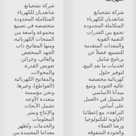
شركة تشجيانغ
شركة تشجيانغ
شانغديان للكهرباء
شانغديان للكهرباء
المتكاملة المحدودة
المتكاملة المحدودة
متخصصة في تصنيع
تجمع بين القدرات
مجموعة واسعة من
التقنية القوية
المنتجات الكهربائية،
والمعدات المتقدمة
ومنها المفاتيح ذات
للتصنيع، فضلاً عن
الجهد المنخفض
برنامج شامل
والعالي، وخزائن
لخدمات ما بعد البيع،
تعويض القدرة،
لتوفير حلول
والمحولات،
كهربائية مخصصة
والمفاتيح الكهربائية
عالية الجودة. ونتبع
(القواطع)، وغيرها.
مبدأنا الأساسي
ونحن مؤسسة
المتمثل في «العمل
متعددة الأوجه
على أساس
تشمل الأبحاث
النزاهة»، مع إعطائنا
والإنتاج ونشر
الأولوية للتكنولوجيا
المعلومات
ورضا العملاء
والخدمات. وتُظهر
والجودة المتفوقة
معداتنا المعتمدة من