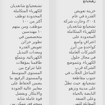
زهيجيانغ
تشنغجيانغ شانغديان
خزينة تعويض
للكهرباء المتكاملة
القدرة في عام
المحدودة توظف
٢٠٠٤، وحازت شركة
أكثر من ١٠٠
تشجيانغ شانغديان
موظف، ومن بينهم
للكهرباء المتكاملة
١٠ مهندسين
المحدودة على
متخصصين في
اعترافٍ واسع
تطوير خزائن
كواحدةٍ من أبرز
تعويض القدرة
الشركات العاملة
ومعدات التبديل
في مجال حلول
الكهربائية. ويتمتّع
الكهرباء. وتتموضع
طاقمنا بمؤهلات
الشركة قرب
عليا تتراوح بين
الساحل الخلّاب في
المستوى المتوسط
جنوب مقاطعة
والمستوى الرفيع، ما
تشجيانغ، حيث تطلّ
يضمن الحفاظ على
على مدينة ونزهو
معايير عالية الجودة
النابضة بالحياة
والابتكار. وبفضل
وعلى الضفة
قوة عاملة شابة
المقابلة للنهر.
ومحترفة، نتمكن من