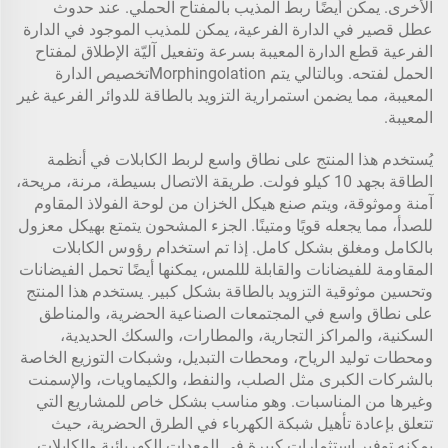
الأخرى. يمكن أيضًا ربط المذيب بالمفتاح الحملي. عند حدوث
عطل قصير في الدارة الفرعية، يمكن للمذيب الموجود في الدارة
الفرعية قطع الدارة المعيبة بسرعة وتفعيل آليّة الإطلاق لمفتاح
الحمل لفتحه. وبالتالي يتم Morphingolationتخصيص الدارة
المعيبة، مما يضمن استمرارية التزويد بالطاقة للدوائر الفرعية غير
المعيبة.
يُستخدم هذا المنتج على نطاق واسع لربط الكابلات في أنظمة
الطاقة بجهد 10 كيلو فولت. طريقة الاتصال بسيطة، مرنة، مريحة،
آمنة وموثوقة، ويتم صنع هيكل الخزان من لوحة الفولاذ المقاوم
للصدأ، مما يجعله قويًا ومتينًا. الجزء المشحون يتمتع بهيكل معزول
بالكامل ومغلق بشكل كامل. إذا تم استخدام رؤوس الكابلات
المقاومة للفيضانات والقابلة لللمس، يمكنها أيضًا تحمل الفيضانات
وتحسين موثوقية التزويد بالطاقة بشكل كبير. يستخدم هذا المنتج
على نطاق واسع في المجتمعات الصناعية الحضرية، والمناطق
السكنية، والمراكز التجارية، والمطارات، والسكك الحديدية،
ومحطات توليد الرياح، ومحطات التبديل، وشبكات التوزيع الخاصة
بالشركات الكبرى مثل الصلب، والنفط، والكيماويات، والإسمنت
وغيرها من المناسبات. وهو مناسب بشكل خاص للمشاريع التي
تتعلق بإعادة تأهيل شبكة الكهرباء في الطرق الحضرية، حيث
يمكنه توفير استثمارات كبيرة في المعدات الكهربائية والكابلات