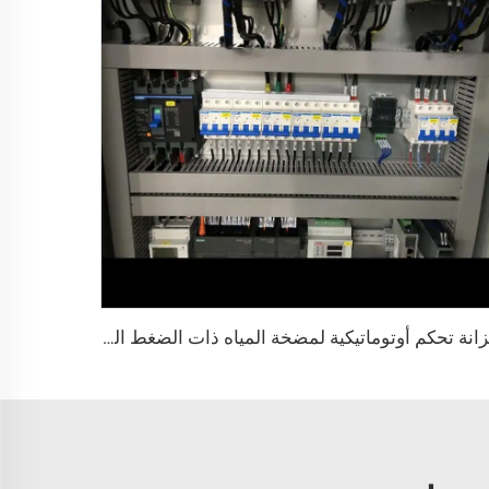
خزانة تحكم أوتوماتيكية لمضخة المياه ذات الضغط الثابت – متكاملة مع وحدة التحكم القابلة للبرمجة (PLC) ومحول التردد (VFD)