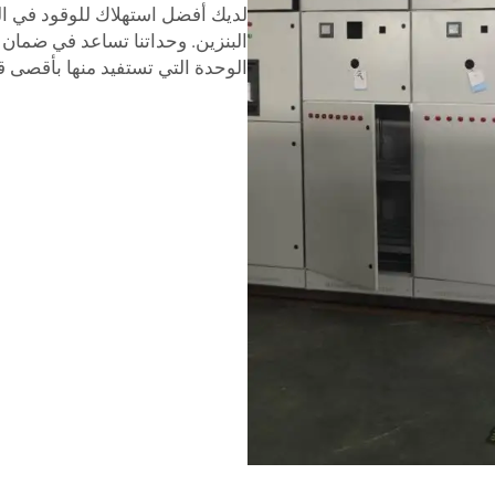
لديك أفضل استهلاك للوقود في الس
البنزين. وحداتنا تساعد في ضمان أن
الوحدة التي تستفيد منها بأقصى ق