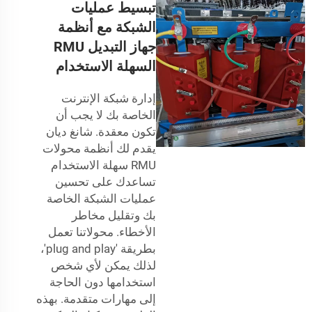
تبسيط عمليات
الشبكة مع أنظمة
جهاز التبديل RMU
السهلة الاستخدام
إدارة شبكة الإنترنت
الخاصة بك لا يجب أن
تكون معقدة. شانغ ديان
يقدم لك أنظمة محولات
RMU سهلة الاستخدام
تساعدك على تحسين
عمليات الشبكة الخاصة
بك وتقليل مخاطر
الأخطاء. محولاتنا تعمل
بطريقة 'plug and play'،
لذلك يمكن لأي شخص
استخدامها دون الحاجة
إلى مهارات متقدمة. بهذه