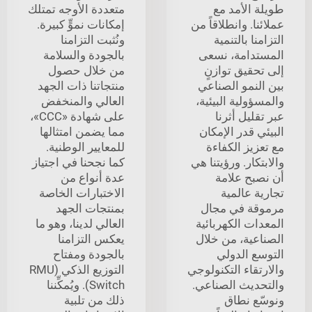
طويلة الأمد مع
متعددة الأوجه تمتلك
عملائنا. وانطلاقاً من
إمكانات نموٍّ كبيرة.
التزامنا بالتنمية
ونُثبت التزامنا
المستدامة، نسعى
بالجودة والسلامة
إلى تحقيق توازنٍ
من خلال حصول
بين النمو الصناعي
منتجاتنا ذات الجهد
والمسؤولية البيئية،
العالي والمنخفض
عبر تقليل أثرنا
على شهادة «CCC»،
البيئي قدر الإمكان
مما يضمن امتثالها
مع تعزيز الكفاءة
للمعايير الوطنية.
والابتكار. ورؤيتنا هي
كما نجحنا في اجتياز
أن نصبح علامة
عدة أنواع من
تجارية عالمية
الاختبارات الخاصة
مرموقة في مجال
بمنتجات الجهد
المعدات الكهربائية
العالي لدينا، وهو ما
الصناعية، من خلال
يعكس التزامنا
التوسع الدولي
بالجودة ومفتاح
والارتقاء التكنولوجي
التوزيع الذكي (RMU
والتحديث الصناعي.
Switch). ويُمكِّننا
ونوسّع نطاق
ذلك من تلبية