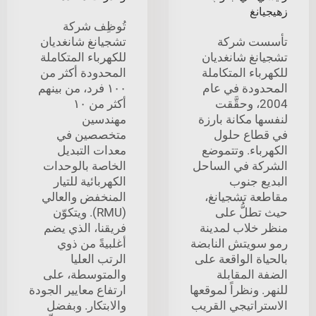
زهيجيانغ
تُوظِف شركة
تأسست شركة
تشجيانغ شانغديان
تشجيانغ شانغديان
للكهرباء المتكاملة
للكهرباء المتكاملة
المحدودة أكثر من
المحدودة في عام
١٠٠ فرد، من بينهم
2004، وحقَّقت
أكثر من ١٠
لنفسها مكانة بارزة
مهندسين
في قطاع حلول
متخصصين في
الكهرباء. وتتموضع
معدات التبديل
الشركة في الساحل
الخاصة بالوحدات
البديع جنوب
الكهربائية للتيار
مقاطعة تشجيانغ،
المنخفض والعالي
حيث تطلُّ على
(RMU). ويتكوّن
منظر خلاب لمدينة
فريقنا، الذي يضم
رمو سويتش النابضة
أغلبيةً من ذوي
بالحياة الواقعة على
الرتب العليا
الضفة المقابلة
والمتوسطة، على
للنهر. ونظراً لموقعها
ارتفاع معايير الجودة
الاستراتيجي القريب
والابتكار. وبفضل