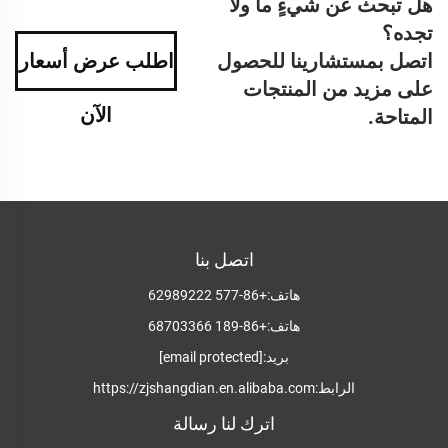
هل تبحث عن شيءٍ ما ولا
تجده؟
اتصل بمستشارينا للحصول
اطلب عرض أسعار
على مزيد من المنتجات
الآن
المتاحة.
اتصل بنا
هاتف:
+86-577 62989222
هاتف:
+86-189 68703366
بريد:
[email protected]
الرابط:
https://zjshangdian.en.alibaba.com
اترك لنا رسالة