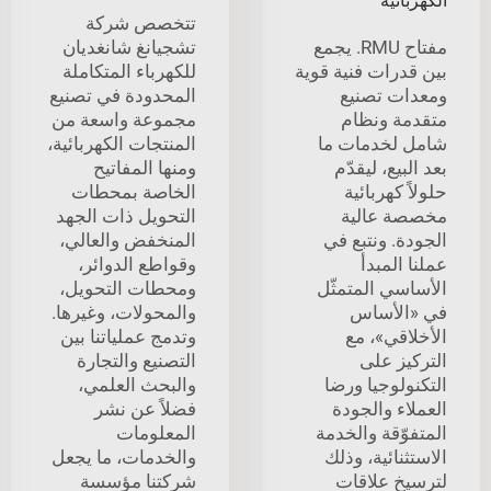
الكهربائية
تتخصص شركة
مفتاح RMU. يجمع
تشجيانغ شانغديان
بين قدرات فنية قوية
للكهرباء المتكاملة
ومعدات تصنيع
المحدودة في تصنيع
متقدمة ونظام
مجموعة واسعة من
شامل لخدمات ما
المنتجات الكهربائية،
بعد البيع، ليقدّم
ومنها المفاتيح
حلولاً كهربائية
الخاصة بمحطات
مخصصة عالية
التحويل ذات الجهد
الجودة. ونتبع في
المنخفض والعالي،
عملنا المبدأ
وقواطع الدوائر،
الأساسي المتمثّل
ومحطات التحويل،
في «الأساس
والمحولات، وغيرها.
الأخلاقي»، مع
وتدمج عملياتنا بين
التركيز على
التصنيع والتجارة
التكنولوجيا ورضا
والبحث العلمي،
العملاء والجودة
فضلاً عن نشر
المتفوّقة والخدمة
المعلومات
الاستثنائية، وذلك
والخدمات، ما يجعل
لترسيخ علاقات
شركتنا مؤسسة