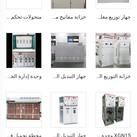
جهاز توزيع مغلق بمعدن يعمل بالتيار المتردد موديل HXGN15 -12
خزانة مفاتيح منخفضة الجهد قابلة للسحب - MNS
متحولات تحكم سلسلة RBK (BK)
خزانة التوزيع الكهربائي منخفضة الجهد من نوع GGD
جهاز التبديل العازل بالغاز SDM6
وحدة إدارة الجهد العالي XGN15
XGN15 وحدة إدارة الشبكة المعزولة بالغاز
جهاز التبديل المعدني المحاط XGN15
محطة تحويل فولتيage عالية