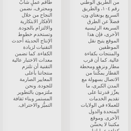
من الطريق الوطني
طاقم عملٍ شابٍّ
رقم ١٠٤، والطريق
ومحترف، نضمن
السريع يونغتاي ون،
النجاح من خلال
فضلاً عن الطرق
الأفكار الابتكارية
السريعة الرئيسية
والالتزام بالجودة.
الأخرى، فإن هذا
وتستخدم خطوط
الموقع يتيح نقل
الإنتاج الحديثة أحدث
الموظفين
التقنيات لزيادة
والمنتجات بكفاءة
الكفاءة. كما تضمن
عالية. كما أن قرب
معدات الاختبار عالية
مطار ونزهو ومحطة
التقنية أن تلتزم
القطار يمكِّننا من
منتجاتنا بأعلى
الاتصال بسهولة مع
المعايير الصارمة
المدن الكبرى، ما
للجودة. ونحن
يعزِّز قدرتنا على
ملتزمون بالتطوير
تقديم الخدمات
المستمر وبناء ثقافة
للعملاء في الولايات
التميُّز والاحتراف.
المتحدة والدول
الأخرى. وموقع
مكتبنا لا يحسِّن
كفاءة عملياتنا