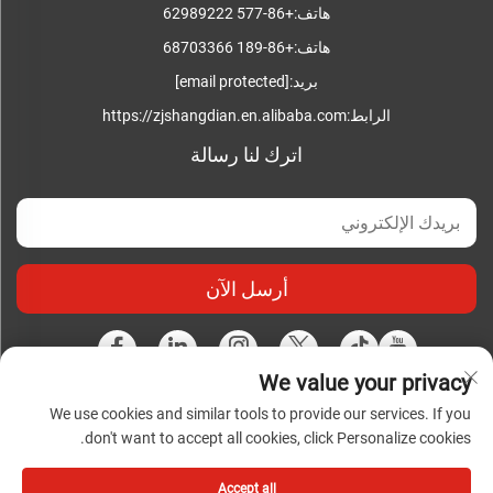
هاتف:
+86-577 62989222
هاتف:
+86-189 68703366
بريد:
[email protected]
الرابط:
https://zjshangdian.en.alibaba.com
اترك لنا رسالة
أرسل الآن
We value your privacy
We use cookies and similar tools to provide our services. If you
حقوق النشر محفوظة © شركة تشجيانغ شانغديان للصناعات
don't want to accept all cookies, click Personalize cookies.
الكهربائية المتكاملة المحدودة. جميع الحقوق محفوظة |
سياسة
الخصوصية
|
المدونة
Accept all