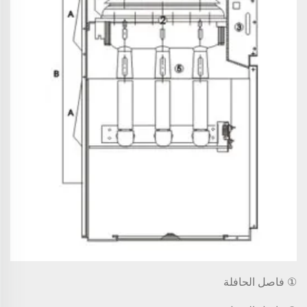
① فاصل الحافلة