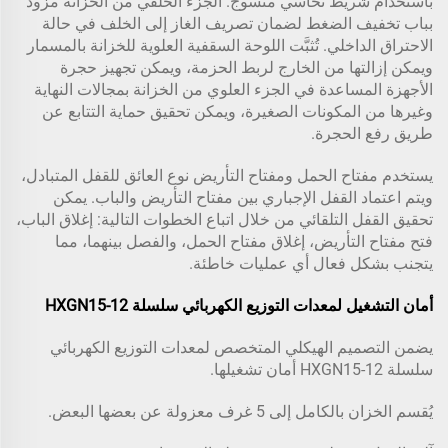
باستخدام شريط نحاسي منسوج. الجزء الخلفي من الخزانة مزود
بباب تخفيف الضغط لضمان تصريف الغاز إلى الخلف في حالة
الاحتراق الداخلي. تُثبَّت اللوحة السقفية العلوية للخزانة بالمسمار
ويمكن إزالتها من الخارج لربط الحزمة، ويمكن تجهيز حجرة
الأجهزة المساعدة في الجزء العلوي من الخزانة بمجالات النهاية
وغيرها من المكونات الصغيرة، ويمكن تحقيق حماية التتابع عن
طريق رفع الحجرة.
يستخدم مفتاح الحمل ومفتاح التأريض نوع العائق للقفل المتبادل،
ويتم اعتماد القفل الإجباري بين مفتاح التأريض والباب. يمكن
تحقيق القفل التلقائي من خلال اتباع الخطوات التالية: إغلاق الباب،
فتح مفتاح التأريض، إغلاق مفتاح الحمل، والفصل بينهما، مما
يتجنب بشكل فعال أي عمليات خاطئة.
أمان التشغيل لمعدات التوزيع الكهربائي سلسلة HXGN15-12
يضمن التصميم الهيكلي المتخصص لمعدات التوزيع الكهربائي
سلسلة HXGN15-12 أمان تشغيلها.
يُقسم الخزان بالكامل إلى 5 غرف معزولة عن بعضها البعض.