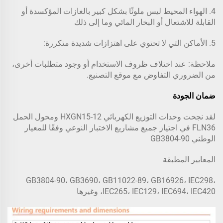
4. الهواء المحيط ليس ملوثًا بشكل كبير بالغازات المؤكسدة أو
القابلة للاشتعال أو البخار المائي وما إلى ذلك
5. الأماكن التي لا تحتوي على اهتزازات شديدة متكررة:
ملاحظة: عند اختلاف ظروف الاستخدام أو وجود متطلبات أخرى،
من الضروري التفاوض مع موقع التصنيع.
ضمان الجودة
لقد نجحت وحدات التوزيع الكهربائي HXGN15-12 ومحول الحمل
FLN36 في اجتياز جميع مشاريع الاختبار النوعي وفقًا للمعيار
الوطني GB3804-90
المعايير المطبقة
GB3804-90، GB3690، GB11022-89، GB16926، IEC298،
IEC265، IEC129، IEC694، IEC420، وغيرها