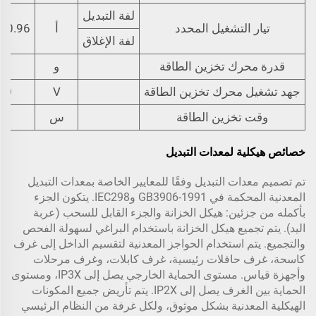
لفة التبديل
تيار التشغيل المحدد
أ
0.96(220 فولت) 1.05(110 فولت)
لفة الإغلاق
قدرة محرك تخزين الطاقة
و
جهد تشغيل محرك تخزين الطاقة
V
10
وقت تخزين الطاقة
س
خصائص هيكلية لمعدات التبديل
تم تصميم معدات التبديل وفقًا للمعايير الخاصة بمعدات التبديل
المعدنية المحكمة في GB3906-1991 وIEC298. يتكون الجزء
بأكمله من جزئين: هيكل الخزانة والجزء القابل للسحب (عربة
اليد). يتم تجميع هيكل الخزانة باستخدام البراغي لسهولة الفحص
والتجميع. يتم استخدام الحواجز المعدنية لتقسيم الداخل إلى غرف
كاسحة، غرف حافلات رئيسية، غرف كابلات، وغرف مرحلات
وأجهزة قياس. مستوى الحماية الخارجي يصل إلى IP3X، ومستوى
الحماية بين الغرف يصل إلى IP2X. يتم تأريض جميع المكونات
الهيكلية المعدنية بشكل موثوق، ولكل غرفة من النظام الرئيسي