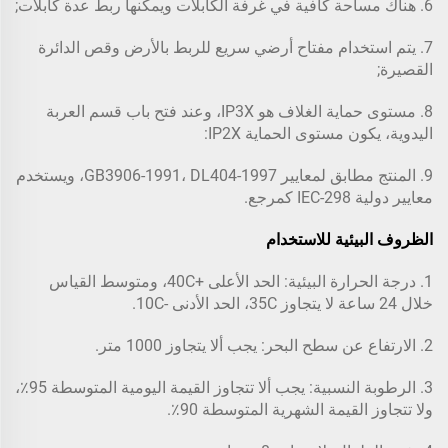
6. هناك مساحة كافية في غرفة الكابلات ويمكنها ربط عدة كابلات;
7. يتم استخدام مفتاح أرضي سريع للربط بالأرض وقص الدائرة
القصيرة;
8. مستوى حماية الغلاف هو IP3X، وعند فتح باب قسم العربة
اليدوية، يكون مستوى الحماية IP2X:
9. المنتج مطابق لمعايير GB3906-1991، DL404-1997، ويستخدم
معايير دولية IEC-298 كمرجع.
الظروف البيئية للاستخدام
1. درجة الحرارة البيئية: الحد الأعلى +40C، ومتوسط القياس
خلال 24 ساعة لا يتجاوز 35C، الحد الأدنى -10C.
2. الارتفاع عن سطح البحر: يجب ألا يتجاوز 1000 متر.
3. الرطوبة النسبية: يجب ألا تتجاوز القيمة اليومية المتوسطة 95٪،
ولا تتجاوز القيمة الشهرية المتوسطة 90٪.