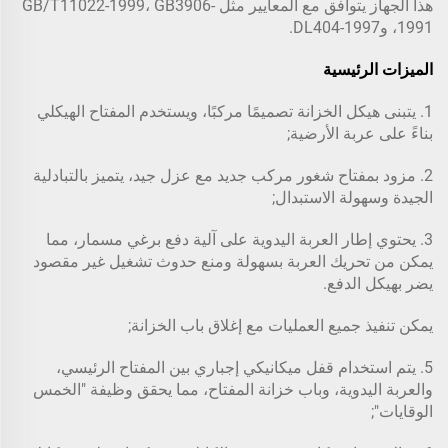
هذا الجهاز يتوافق مع المعايير مثل GB/T11022-1999، GB3906-
1991، وDL404-1997.
الميزات الرئيسية
1. يتبنى هيكل الخزانة تصميمًا مركبًا، ويستخدم المفتاح الهيكلي
بناءً على عربة الأرضية;
2. مزود بمفتاح شغور مركب جديد مع عزل جيد، يتميز بالتبادلية
الجيدة وسهولة الاستبدال;
3. يحتوي إطار العربة اليدوية على آلية دفع برغي مسمار، مما
يمكن من تحريك العربة بسهولة ومنع حدوث تشغيل غير مقصود
يضر بهيكل الدفع.
يمكن تنفيذ جميع العمليات مع إغلاق باب الخزانة;
5. يتم استخدام قفل ميكانيكي إجباري بين المفتاح الرئيسي،
والعربة اليدوية، وباب خزانة المفتاح، مما يحقق وظيفة "الخمس
الوقايات";