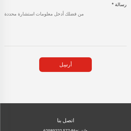
رسالة
*
أرسِل
اتصل بنا
هاتف:
+86-577 62989222