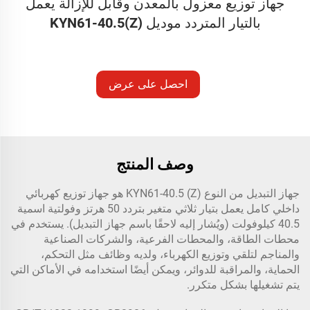
جهاز توزيع معزول بالمعدن وقابل للإزالة يعمل
بالتيار المتردد موديل KYN61-40.5(Z)
احصل على عرض
أسعار
وصف المنتج
جهاز التبديل من النوع KYN61-40.5 (Z) هو جهاز توزيع كهربائي
داخلي كامل يعمل بتيار ثلاثي متغير بتردد 50 هرتز وفولتية اسمية
40.5 كيلوفولت (ويُشار إليه لاحقًا باسم جهاز التبديل). يستخدم في
محطات الطاقة، والمحطات الفرعية، والشركات الصناعية
والمناجم لتلقي وتوزيع الكهرباء، ولديه وظائف مثل التحكم،
الحماية، والمراقبة للدوائر، ويمكن أيضًا استخدامه في الأماكن التي
يتم تشغيلها بشكل متكرر.