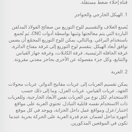
قناة إخلاء ضغط مستقلة.
1. الهيكل الخارجي والحواجز
يُصنع الغلاف والتقسيم للوح التوزيع من صفائح الفولاذ المدلفن
الباردة التي يتم معالجتها وثنيها بواسطة أدوات CNC، ثم تُجمع
باستخدام البراغي. وبالتالي، يمكن للوح التوزيع المجمّع أن يضمن
توافق أبعاد الهيكل. ينقسم لوح التوزيع إلى غرفة مفتاح الدائرة،
غرفة الحافلة الرئيسية، غرفة الكابلات، وغرفة جهاز القياس
والتتابع، وكل جزء مفصولة عن الأخرى بحاجز معدني مقرونة.
2. العربة
يمكن تقسيم العربات إلى عربات مفاتيح الدوائر، عربات محولات
الجهد، عربات القياس، عربات العزل، وما إلى ذلك حسب
الاستخدام. لكل نوع من العربات نفس الأبعاد الخارجية، وللعربات
ذات الاستخدام نفسه قابلية التبادل. تحتوي العربة على مواقع
اختبار/عزل ومواقع عمل داخل الخزانة، ويوجد في كل موقع
أجهزة تداخل لضمان عدم قدرة العربة على الحركة بحرية عندما
تكون في الموقعين المذكورين.