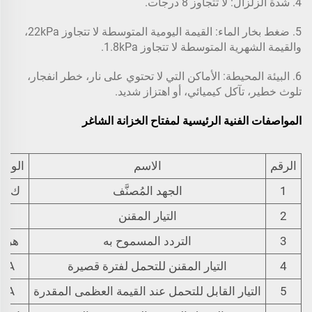
4. شدة الزلزال: لا تتجاوز 8 درجات.
5. ضغط بخار الماء: القيمة اليومية المتوسطة لا تتجاوز 22kPa،
والقيمة الشهرية المتوسطة لا تتجاوز 1.8kPa.
6. البيئة المحيطة: الأماكن التي لا تحتوي على نار، خطر انفجار،
تلوث خطير، تآكل كيميائي، أو اهتزاز شديد.
المواصفات الفنية الرئيسية لمفتاح الخزانة الشاغر
الرقم
الاسم
الوحد
1
الجهد المُصنَّف
ك ف
2
التيار المقنن
أ
3
التردد المسموح به
هرتز
4
التيار المقنن للتحمل لفترة قصيرة
kA
5
التيار القابل للتحمل عند القيمة العظمى المقدرة
kA