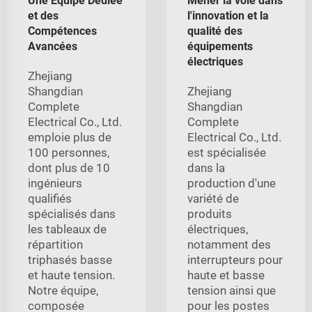
Une Équipe Dédiée
Mener la voie dans
et des
l'innovation et la
Compétences
qualité des
Avancées
équipements
électriques
Zhejiang
Shangdian
Zhejiang
Complete
Shangdian
Electrical Co., Ltd.
Complete
emploie plus de
Electrical Co., Ltd.
100 personnes,
est spécialisée
dont plus de 10
dans la
ingénieurs
production d'une
qualifiés
variété de
spécialisés dans
produits
les tableaux de
électriques,
répartition
notamment des
triphasés basse
interrupteurs pour
et haute tension.
haute et basse
Notre équipe,
tension ainsi que
composée
pour les postes