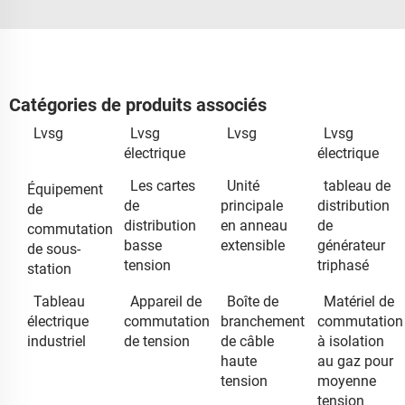
Catégories de produits associés
Lvsg
Lvsg
Lvsg
Lvsg
électrique
électrique
Les cartes
Unité
tableau de
Équipement
de
principale
distribution
de
distribution
en anneau
de
commutation
basse
extensible
générateur
de sous-
tension
triphasé
station
Tableau
Appareil de
Boîte de
Matériel de
électrique
commutation
branchement
commutation
industriel
de tension
de câble
à isolation
haute
au gaz pour
tension
moyenne
tension