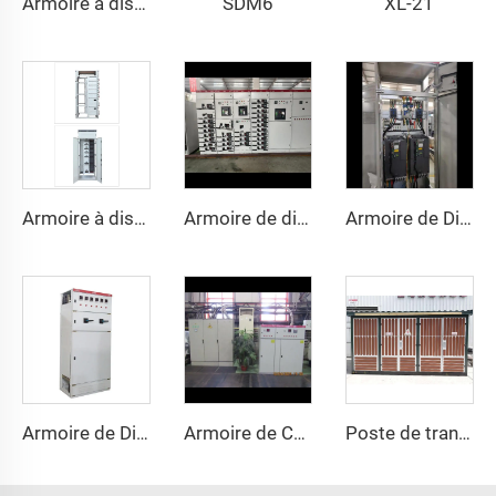
SDM6
XL-21
Armoire à disjoncteurs basse tension GCS à tiroirs
Armoire à disjoncteurs basse tension GCK à tiroirs
Armoire de distribution GCS à tiroirs
Armoire de Distribution Électrique Basse Tension GGD 630A-4000A, Triphasé, Conception Modulaire
Armoire de Distribution Électrique GGD 400A-3200A, Protection IP30, pour Usage Commerciale et Industriel
Armoire de Compensation Intelligente
Poste de transformation haute tension