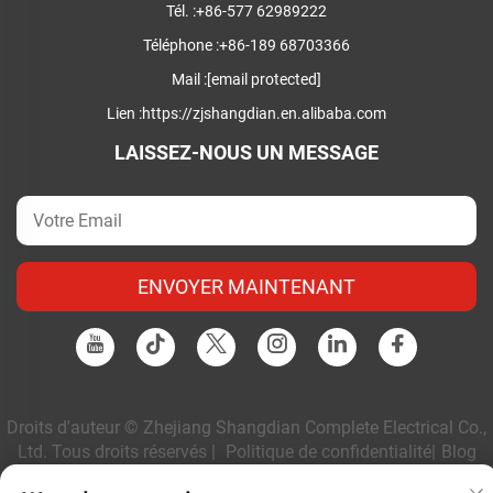
Tél. :
+86-577 62989222
Téléphone :
+86-189 68703366
Mail :
[email protected]
Lien :
https://zjshangdian.en.alibaba.com
LAISSEZ-NOUS UN MESSAGE
ENVOYER MAINTENANT
Droits d'auteur © Zhejiang Shangdian Complete Electrical Co.,
Ltd. Tous droits réservés |
Politique de confidentialité
|
Blog