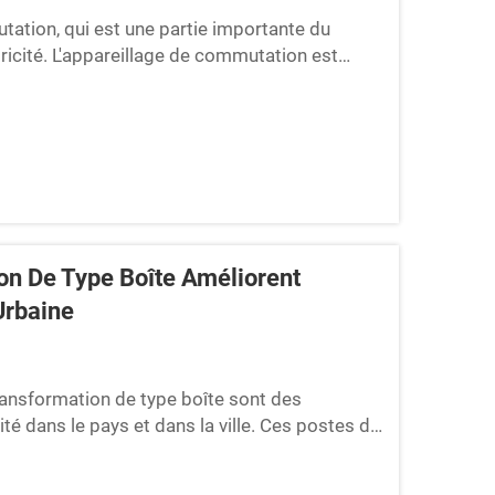
tion, qui est une partie importante du
tricité. L'appareillage de commutation est
u gaz et isolé à l'air. Maintenant, chacun
n De Type Boîte Améliorent
 Urbaine
ransformation de type boîte sont des
ité dans le pays et dans la ville. Ces postes de
surent que les foyers, les écoles... reçoivent