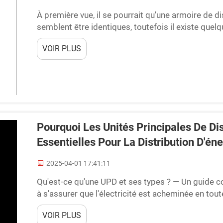
À première vue, il se pourrait qu'une armoire de 
semblent être identiques, toutefois il existe quelq
Examinons ce qui les rend spéciales et comment c
VOIR PLUS
Pourquoi Les Unités Principales De Dis
Essentielles Pour La Distribution D'éne
2025-04-01 17:41:11
Qu'est-ce qu'une UPD et ses types ? — Un guide c
à s'assurer que l'électricité est acheminée en toute
écoles et partout où nous avons besoin d'électricit
VOIR PLUS
peuple, aww...