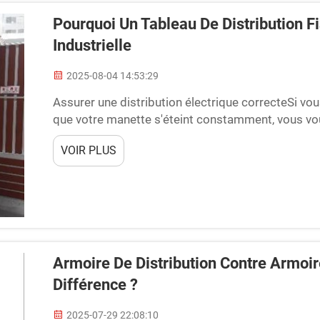
Pourquoi Un Tableau De Distribution Fi
Industrielle
2025-08-04 14:53:29
Assurer une distribution électrique correcteSi vou
que votre manette s'éteint constamment, vous vou
serait frustrant, n'est-ce pas ? De la même façon,
VOIR PLUS
fonctionner correctement, donc...
Armoire De Distribution Contre Armoi
Différence ?
2025-07-29 22:08:10