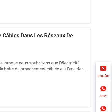
e Câbles Dans Les Réseaux De
 lorsque nous souhaitons que l'électricité
a boîte de branchement câblée est l'une des
 câblées fonctionnent un peu comme des
Enquête
permet...
Andy