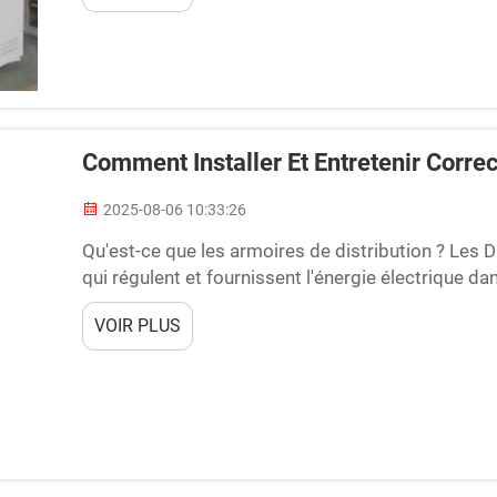
Comment Installer Et Entretenir Correc
2025-08-06 10:33:26
Qu'est-ce que les armoires de distribution ? Les
qui régulent et fournissent l'énergie électrique dan
cerveau du système électrique et aident à contrôler
VOIR PLUS
à l'intérieur...