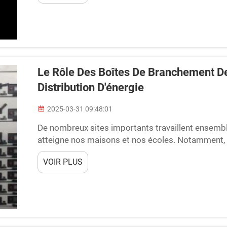
Le Rôle Des Boîtes De Branchement D
Distribution D'énergie
2025-03-31 09:48:01
De nombreux sites importants travaillent ensemble
atteigne nos maisons et nos écoles. Notamment, l
parties importantes. Les boîtes de branchement
VOIR PLUS
panneaux de signalisation pour l'électricité. Cela 