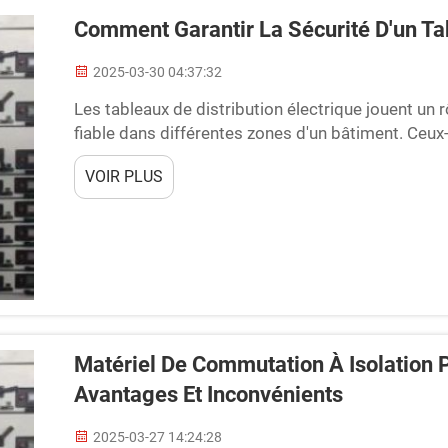
Comment Garantir La Sécurité D'un Tab
2025-03-30 04:37:32
Les tableaux de distribution électrique jouent un rô
fiable dans différentes zones d'un bâtiment. Ceux
qu'aucun accident ne se produise. Dans cet articl
VOIR PLUS
un tableau de distribution électrique. Inspecter...
Matériel De Commutation À Isolation Pa
Avantages Et Inconvénients
2025-03-27 14:24:28