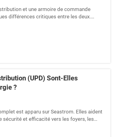
distribution et une armoire de commande
ues différences critiques entre les deux.
ela les rend indispensables...
tribution (UPD) Sont-Elles
rgie ?
omplet est apparu sur Seastrom. Elles aident
 sécurité et efficacité vers les foyers, les
é pour fonctionner. High five ; le pouvoir au