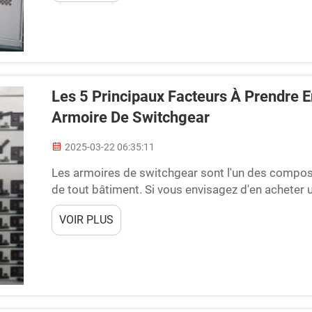
Les 5 Principaux Facteurs À Prendre E
Armoire De Switchgear
2025-03-22 06:35:11
Les armoires de switchgear sont l'un des composa
de tout bâtiment. Si vous envisagez d'en acheter un
principaux aspects à considérer lors du choix d'u
VOIR PLUS
installation.F...