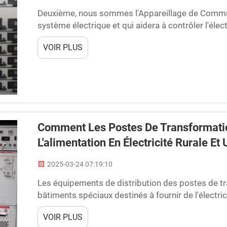
Deuxième, nous sommes l'Appareillage de Commuta
système électrique et qui aidera à contrôler l'élec
généralement classé en deux grands types : isolé a
VOIR PLUS
d'eux a ses avantages et...
Comment Les Postes De Transformatio
L'alimentation En Électricité Rurale Et
2025-03-24 07:19:10
Les équipements de distribution des postes de t
bâtiments spéciaux destinés à fournir de l'électric
transformation sont vraiment importants car ils as
VOIR PLUS
de l'électricité.