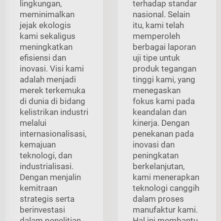
lingkungan,
terhadap standar
meminimalkan
nasional. Selain
jejak ekologis
itu, kami telah
kami sekaligus
memperoleh
meningkatkan
berbagai laporan
efisiensi dan
uji tipe untuk
inovasi. Visi kami
produk tegangan
adalah menjadi
tinggi kami, yang
merek terkemuka
menegaskan
di dunia di bidang
fokus kami pada
kelistrikan industri
keandalan dan
melalui
kinerja. Dengan
internasionalisasi,
penekanan pada
kemajuan
inovasi dan
teknologi, dan
peningkatan
industrialisasi.
berkelanjutan,
Dengan menjalin
kami menerapkan
kemitraan
teknologi canggih
strategis serta
dalam proses
berinvestasi
manufaktur kami.
dalam penelitian
Hal ini membantu