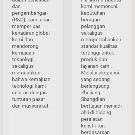
dan
kami memenuhi
pengembangan
kebutuhan
(R&D), kami akan
beragam
memperluas
pelanggan
kehadiran global
sekaligus
kami dan
mempertahankan
mendorong
standar kualitas
kemajuan
tertinggi untuk
teknologi,
produk dan
sekaligus
layanan kami.
memastikan
Melalui ekspansi
bahwa kemajuan
yang sedang
teknologi kami
berlangsung,
selaras dengan
Zhejiang
tuntutan pasar
Shangdian
dan masyarakat.
bertujuan menjadi
ahli di bidang
peralatan
kelistrikan,
berdasarkan